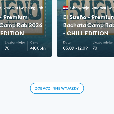
a
,
Valamar Camping Rab
Chorwacja
,
Valamar Ca
 - Premium
El Sueño - Premiu
 Camp Rab 2026
Bachata Camp Ra
 EDITION
- CHILL EDITION
Liczba miejsc
Cena
Data
Liczba miejsc
70
4100
pln
05.09
-
12.09
70
CZ SZCZEGÓŁY
ZOBACZ SZCZEG
ZOBACZ INNE WYJAZDY