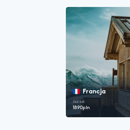
Francja
Już od:
1890pln
SPRAWDŹ