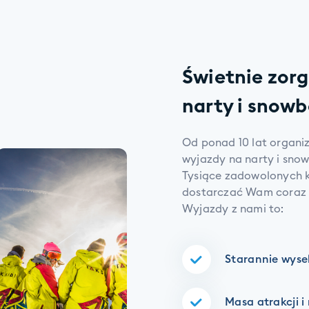
Świetnie zor
narty i snow
Od ponad 10 lat organiz
wyjazdy na narty i sno
Tysiące zadowolonych k
dostarczać Wam coraz w
Wyjazdy z nami to:
Starannie wyse
Masa atrakcji 