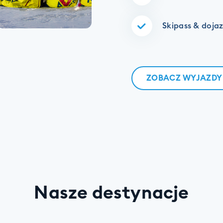
Skipass & doja
ZOBACZ WYJAZDY
Nasze destynacje