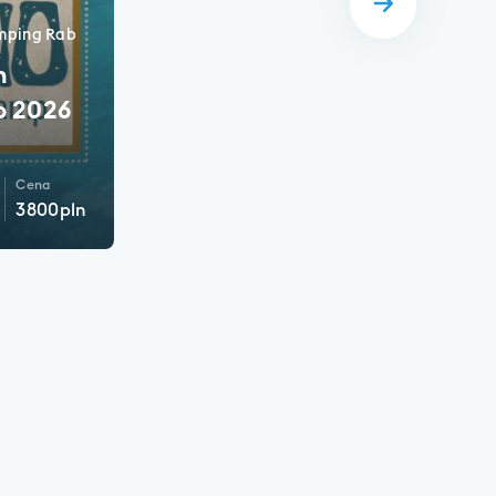
mping Rab
m
b 2026
Cena
3800
pln
ÓŁY