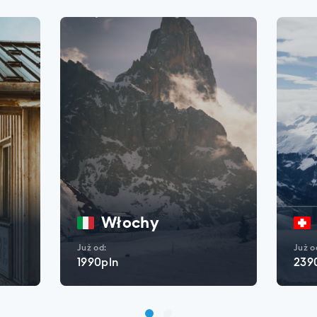
Włochy
Już od:
Już o
1990pln
239
SPRAWDŹ