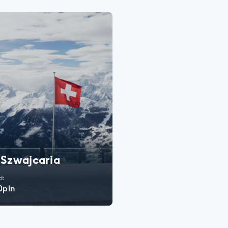
Szwajcaria
Austria
d:
Już od:
0pln
2690pln
SPRAWDŹ
SPRAWDŹ