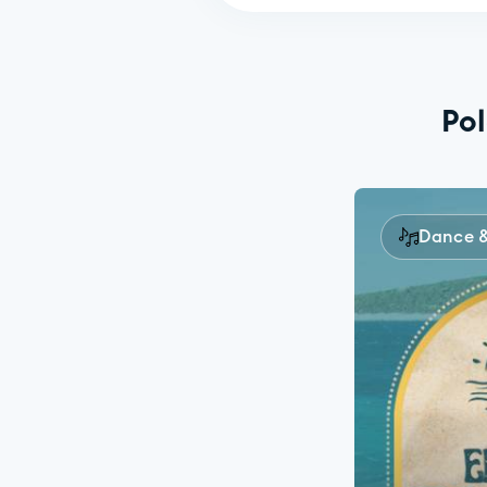
Po
Dance &