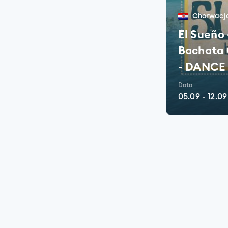
Chorwacj
El Sueño
Bachata
- DANCE
Data
05.09
-
12.09
ZOBA