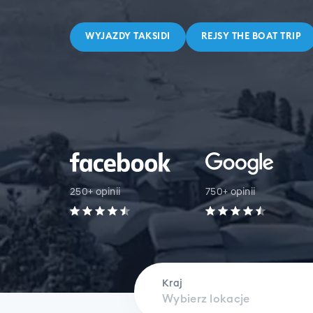
WYJAZDY TAKSIDI
REJSY THE BOAT TRIP
250+ opinii
750+ opinii
Kraj
Wybierz lokacje