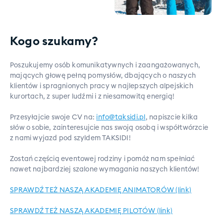
Kogo szukamy?
Poszukujemy osób komunikatywnych i zaangażowanych,
mających głowę pełną pomysłów, dbających o naszych
klientów i spragnionych pracy w najlepszych alpejskich
kurortach, z super ludźmi i z niesamowitą energią!
Przesyłajcie swoje CV na:
info@taksidi.pl
, napiszcie kilka
słów o sobie, zainteresujcie nas swoją osobą i współtwórzcie
z nami wyjazd pod szyldem TAKSIDI!
Zostań częścią eventowej rodziny i pomóż nam spełniać
nawet najbardziej szalone wymagania naszych klientów!
SPRAWDŹ TEŻ NASZĄ AKADEMIĘ ANIMATORÓW (link)
SPRAWDŹ TEŻ NASZĄ AKADEMIĘ PILOTÓW (link)