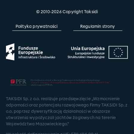
© 2010-2026 Copyright Taksidi
Polityka prywatności
Regulamin strony
TAKSIDI Sp. z o.o. realizuje przedsięwzięcie „Wzmocnienie
odporności oraz potencjału rozwojowego Firmy TAKSIDI Sp. z
o.o. poprzez dywersyfikację działalności w obszarze
utworzenia wypożyczali jachtów żaglowych na terenie
Województwa Mazowieckiego.”