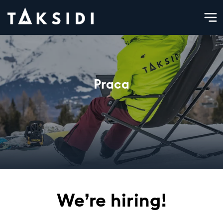
Praca
We’re hiring!