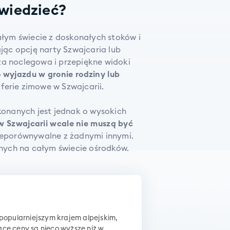
 wiedzieć?
ałym świecie z doskonałych stoków i
jąc opcję narty Szwajcaria lub
a noclegowa i przepiękne widoki
 wyjazdu w gronie rodziny lub
ferie zimowe w Szwajcarii.
konanych jest jednak o wysokich
w Szwajcarii wcale nie muszą być
nieporównywalne z żadnymi innymi.
nych na całym świecie ośrodków.
jpopularniejszym krajem alpejskim,
ce ceny są nieco wyższe niż w