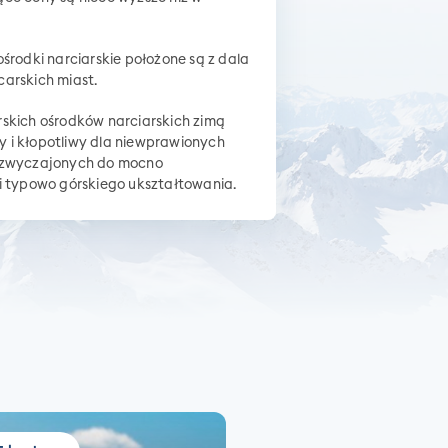
środki narciarskie położone są z dala
arskich miast.
skich ośrodków narciarskich zimą
 i kłopotliwy dla niewprawionych
yzwyczajonych do mocno
i typowo górskiego ukształtowania.