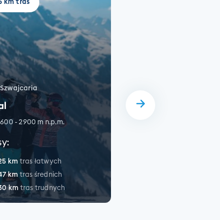
5 km tras
188 km tras
Szwajcaria
Szwajcaria
al
Laax
1600 - 2900 m n.p.m.
1020 - 3018 m n.p.m.
sy:
Trasy:
25
km
tras łatwych
88
km
tras łatwych
47
km
tras średnich
81
km
tras średnich
30
km
tras trudnych
19
km
tras trudnych
ZOBACZ SZCZEGÓŁY
ZOBACZ SZCZEGÓ