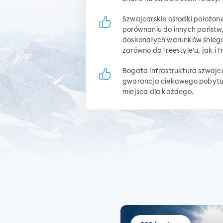
Szwajcarskie ośrodki położon
porównaniu do innych państw
doskonałych warunków śniego
zarówno do freestyle'u, jak i f
Bogata infrastruktura szwajca
gwarancja ciekawego pobytu i
miejsca dla każdego.