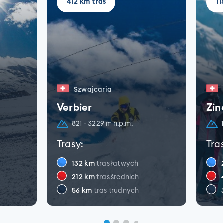
412 km tras
11
Szwajcaria
Verbier
Zin
821 - 3229 m n.p.m.
Trasy:
Tra
132
km
tras łatwych
212
km
tras średnich
56
km
tras trudnych
Y
ZOBACZ SZCZEGÓŁY