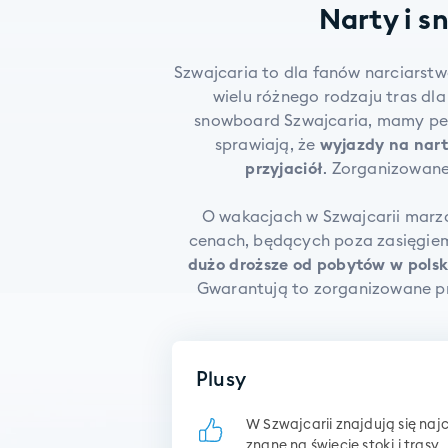
Narty i s
Szwajcaria to dla fanów narciarstw
wielu różnego rodzaju tras dl
snowboard Szwajcaria, mamy pew
sprawiają, że
wyjazdy na nart
przyjaciół
. Zorganizowane
O wakacjach w Szwajcarii marzą
cenach, będących poza zasięgie
dużo droższe od pobytów w polsk
Gwarantują to zorganizowane pr
Plusy
W Szwajcarii znajdują się naj
znane na świecie stoki i trasy.