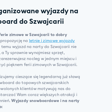
rganizowane wyjazdy na
board do Szwajcarii
ferie zimowe w Szwajcarii to dobry
 propozycję na
letnie i zimowe wyjazdy
 temu wyjazd na narty do Szwajcarii nie
 a Ty sprawnie wynajmiesz sprzęt,
zarezerwujesz nocleg w jednym miejscu i
zyć pięknem ferii zimowych w Szwajcarii.
izujemy cieszące się legendarną już sławą
nowboard do topowych szwajcarskich
dowolonych klientów motywują nas do
starczać Wam coraz większych atrakcji i
mnień.
Wyjazdy snowboardowe i na narty
o
: