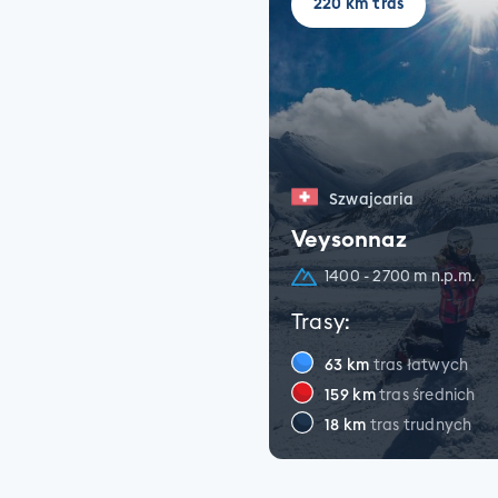
220 km tras
Szwajcaria
Veysonnaz
1400 - 2700 m n.p.m.
Trasy:
63
km
tras łatwych
159
km
tras średnich
18
km
tras trudnych
ZOBACZ SZCZEGÓŁ