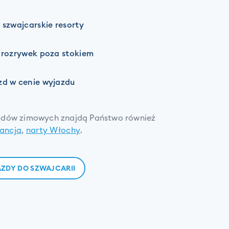
 szwajcarskie resorty
i rozrywek poza stokiem
zd w cenie wyjazdu
azdów zimowych znajdą Państwo również
rancja
,
narty Włochy
.
ZDY DO SZWAJCARII