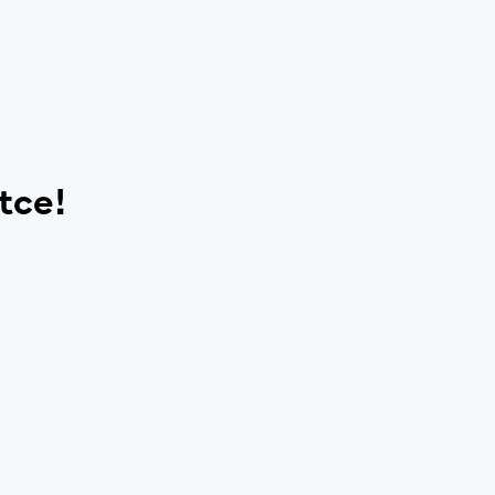
i
tce!