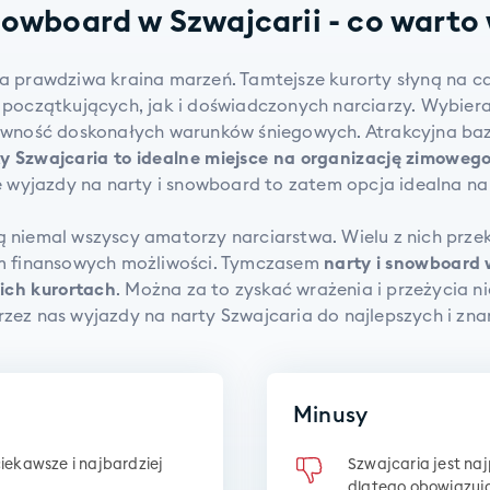
nowboard w Szwajcarii - co warto
a prawdziwa kraina marzeń. Tamtejsze kurorty słyną na c
a początkujących, jak i doświadczonych narciarzy. Wybiera
ność doskonałych warunków śniegowych. Atrakcyjna baz
y Szwajcaria to idealne miejsce na organizację zimowego
 wyjazdy na narty i snowboard to zatem opcja idealna na 
 niemal wszyscy amatorzy narciarstwa. Wielu z nich prze
m finansowych możliwości. Tymczasem
narty i snowboard 
ich kurortach
. Można za to zyskać wrażenia i przeżycia 
zez nas wyjazdy na narty Szwajcaria do najlepszych i zna
Minusy
ciekawsze i najbardziej
Szwajcaria jest na
dlatego obowiązują