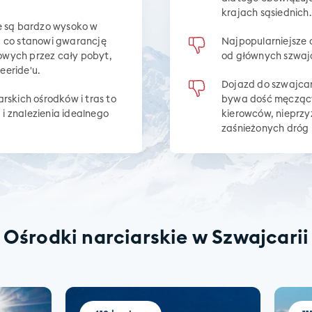
krajach sąsiednich.
e są bardzo wysoko w
, co stanowi gwarancję
Najpopularniejsze o
wych przez cały pobyt,
od głównych szwajc
reeride'u.
Dojazd do szwajcar
rskich ośrodków i tras to
bywa dość męczący
 znalezienia idealnego
kierowców, nieprz
zaśnieżonych dróg 
Ośrodki narciarskie w Szwajcarii