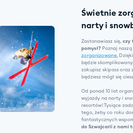
Świetnie zo
narty i snow
Zastanawiasz się,
czy 
pomysł?
Poznaj naszą
zorganizowane.
Dzięki
będzie skomplikowany,
zakupisz skipass oraz 
będziesz mógł się cies
Od ponad 10 lat organ
wyjazdy na narty i s
resortów! Tysiące za
tego, żeby co roku do
fantastycznych wspo
do Szwajcarii z nami t