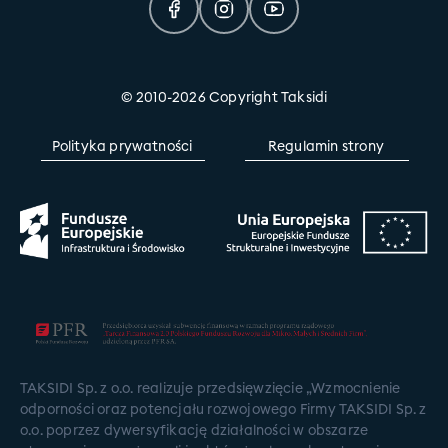
© 2010-2026 Copyright Taksidi
Polityka prywatności
Regulamin strony
TAKSIDI Sp. z o.o. realizuje przedsięwzięcie „Wzmocnienie
odporności oraz potencjału rozwojowego Firmy TAKSIDI Sp. z
o.o. poprzez dywersyfikację działalności w obszarze