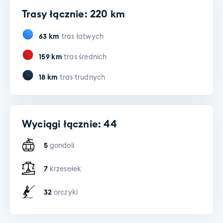
Trasy łącznie: 220 km
63
km
tras łatwych
159
km
tras średnich
18
km
tras trudnych
Wyciągi łącznie: 44
5
gondoli
7
krzesełek
32
orczyki