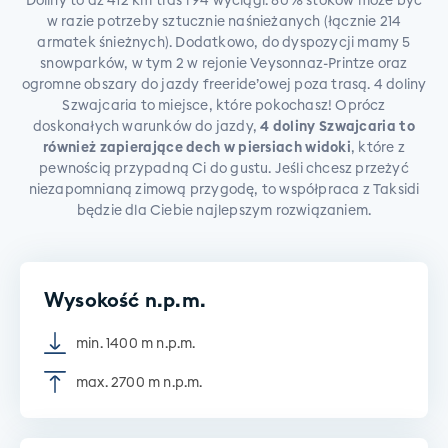
Doliny to aż 412 km tras i 94 wyciągi. 80% stoków może być
w razie potrzeby sztucznie naśnieżanych (łącznie 214
armatek śnieżnych). Dodatkowo, do dyspozycji mamy 5
snowparków, w tym 2 w rejonie Veysonnaz-Printze oraz
ogromne obszary do jazdy freeride’owej poza trasą. 4 doliny
Szwajcaria to miejsce, które pokochasz! Oprócz
doskonałych warunków do jazdy,
4 doliny Szwajcaria to
również zapierające dech w piersiach widoki
, które z
pewnością przypadną Ci do gustu. Jeśli chcesz przeżyć
niezapomnianą zimową przygodę, to współpraca z Taksidi
będzie dla Ciebie najlepszym rozwiązaniem.
Wysokość n.p.m.
min. 1400 m n.p.m.
max. 2700 m n.p.m.