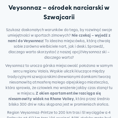
Veysonnaz – ośrodek narciarski w
Szwajcarii
Szukasz doskonałych warunków do tego, by rozwinąć swoje
umiejętności w sportach zimowych?
Nie czekaj – wyjedź z
nami do Veysonnaz
! To idealna miejscówka, którą chwalą
sobie zarówno wielbiciele nart, jak i deski. Sprawdź,
dlaczego warto skorzystać z naszej opcji!Veysonnaz ski –
dlaczego warto?
Veysonnaz to urocza górska miejscowość położona w samym
sercu regionu Valais. Wąskie uliczki kluczące między
tradycyjnymi szwajcarskimi drewnianymi domkami tworzą
niesamowitą atmosferę małego alpejskiego miasteczka,
która sprawia, że człowiek ma wrażenie jakby czas stanął tu
w miejscu.
Z okien apartamentów rozciąga się
niesamowity widok na Rhone Valley
, która przez średnio
blisko 300 dni w roku skąpana jest w promieniach słońca.
Region Veysonnaz-Printze to 200 km tras i 51 wyciągów a 4