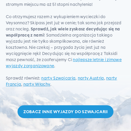
stromym miejscu ma aż 51 stopni nachylenia!
Co otrzymujesz razem z wykupieniem wycieczki do
Veysonnaz? Skipass jest już w cenie; tak samo jak przejazd
oraz nocleg.
Sprawdź, jak wiele zyskasz decydując się na
współpracę z nami
! Samodzielna organizacja takiego
wyjazdu jest nie tylko skomplikowana, ale również
kosztowna. Nie czekaj – przygoda życia jest już na
wyciągnięcie ręki! Decydując się na współpracę z Taksidi
masz pewność, że zaoferujemy Ci
najlepsze letnie i zimowe
wyjazdy zorganizowane
.
Sprawdź również:
narty Szwajcaria
,
narty Austria
,
narty
Francja
,
narty Włochy
.
ZOBACZ INNE WYJAZDY DO
SZWAJCARII