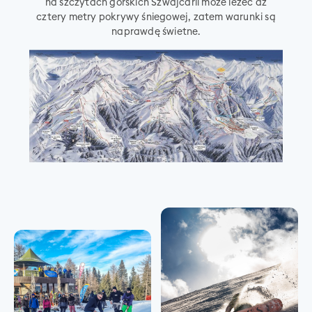
na szczytach górskich Szwajcarii może leżeć aż
cztery metry pokrywy śniegowej, zatem warunki są
naprawdę świetne.