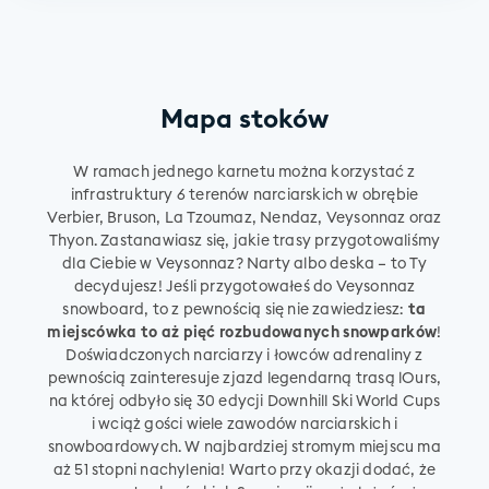
Mapa stoków
W ramach jednego karnetu można korzystać z
infrastruktury 6 terenów narciarskich w obrębie
Verbier, Bruson, La Tzoumaz, Nendaz, Veysonnaz oraz
Thyon. Zastanawiasz się, jakie trasy przygotowaliśmy
dla Ciebie w Veysonnaz? Narty albo deska – to Ty
decydujesz! Jeśli przygotowałeś do Veysonnaz
snowboard, to z pewnością się nie zawiedziesz:
ta
miejscówka to aż pięć rozbudowanych snowparków
!
Doświadczonych narciarzy i łowców adrenaliny z
pewnością zainteresuje zjazd legendarną trasą lOurs,
na której odbyło się 30 edycji Downhill Ski World Cups
i wciąż gości wiele zawodów narciarskich i
snowboardowych. W najbardziej stromym miejscu ma
aż 51 stopni nachylenia! Warto przy okazji dodać, że