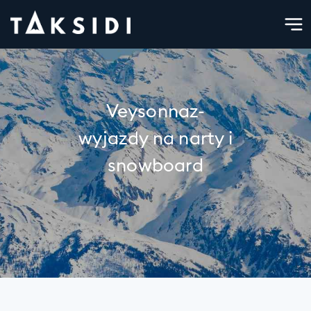
Veysonnaz-
wyjazdy na narty i
snowboard