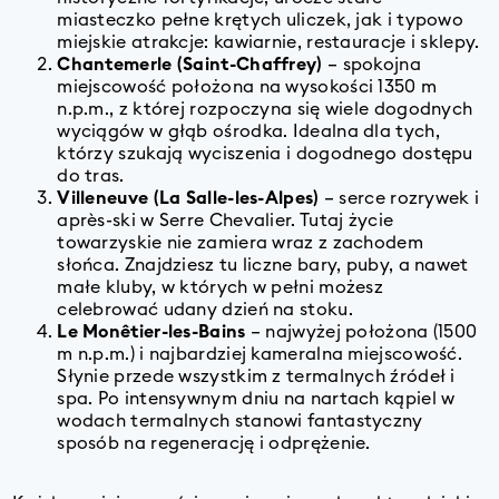
miasteczko pełne krętych uliczek, jak i typowo
miejskie atrakcje: kawiarnie, restauracje i sklepy.
Chantemerle (Saint-Chaffrey)
– spokojna
miejscowość położona na wysokości 1350 m
n.p.m., z której rozpoczyna się wiele dogodnych
wyciągów w głąb ośrodka. Idealna dla tych,
którzy szukają wyciszenia i dogodnego dostępu
do tras.
Villeneuve (La Salle-les-Alpes)
– serce rozrywek i
après-ski w Serre Chevalier. Tutaj życie
towarzyskie nie zamiera wraz z zachodem
słońca. Znajdziesz tu liczne bary, puby, a nawet
małe kluby, w których w pełni możesz
celebrować udany dzień na stoku.
Le Monêtier-les-Bains
– najwyżej położona (1500
m n.p.m.) i najbardziej kameralna miejscowość.
Słynie przede wszystkim z termalnych źródeł i
spa. Po intensywnym dniu na nartach kąpiel w
wodach termalnych stanowi fantastyczny
sposób na regenerację i odprężenie.