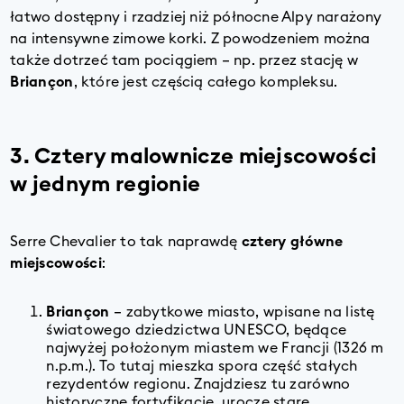
łatwo dostępny i rzadziej niż północne Alpy narażony
na intensywne zimowe korki. Z powodzeniem można
także dotrzeć tam pociągiem – np. przez stację w
Briançon
, które jest częścią całego kompleksu.
3. Cztery malownicze miejscowości
w jednym regionie
Serre Chevalier to tak naprawdę
cztery główne
miejscowości
:
Briançon
– zabytkowe miasto, wpisane na listę
światowego dziedzictwa UNESCO, będące
najwyżej położonym miastem we Francji (1326 m
n.p.m.). To tutaj mieszka spora część stałych
rezydentów regionu. Znajdziesz tu zarówno
historyczne fortyfikacje, urocze stare