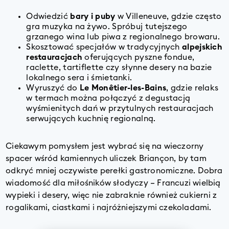
Odwiedzić
bary i puby
w Villeneuve, gdzie często
gra muzyka na żywo. Spróbuj tutejszego
grzanego wina lub piwa z regionalnego browaru.
Skosztować specjałów w tradycyjnych
alpejskich
restauracjach
oferujących pyszne fondue,
raclette, tartiflette czy słynne desery na bazie
lokalnego sera i śmietanki.
Wyruszyć do
Le Monêtier-les-Bains
, gdzie relaks
w termach można połączyć z degustacją
wyśmienitych dań w przytulnych restauracjach
serwujących kuchnię regionalną.
Ciekawym pomysłem jest wybrać się na wieczorny
spacer wśród kamiennych uliczek Briançon, by tam
odkryć mniej oczywiste perełki gastronomiczne. Dobra
wiadomość dla miłośników słodyczy – Francuzi wielbią
wypieki i desery, więc nie zabraknie również cukierni z
rogalikami, ciastkami i najróżniejszymi czekoladami.