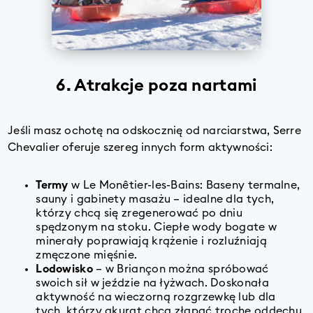
6. Atrakcje poza nartami
Jeśli masz ochotę na odskocznię od narciarstwa, Serre
Chevalier oferuje szereg innych form aktywności:
Termy
w Le Monêtier-les-Bains: Baseny termalne,
sauny i gabinety masażu – idealne dla tych,
którzy chcą się zregenerować po dniu
spędzonym na stoku. Ciepłe wody bogate w
minerały poprawiają krążenie i rozluźniają
zmęczone mięśnie.
Lodowisko
– w Briançon można spróbować
swoich sił w jeździe na łyżwach. Doskonała
aktywność na wieczorną rozgrzewkę lub dla
tych, którzy akurat chcą złapać trochę oddechu