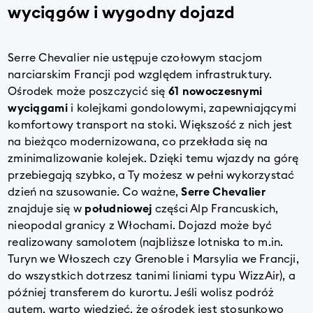
wyciągów i wygodny dojazd
Serre Chevalier nie ustępuje czołowym stacjom
narciarskim
Francji
pod względem infrastruktury.
Ośrodek może poszczycić się
61 nowoczesnymi
wyciągami
i kolejkami gondolowymi, zapewniającymi
komfortowy transport na stoki. Większość z nich jest
na bieżąco modernizowana, co przekłada się na
zminimalizowanie kolejek. Dzięki temu wjazdy na górę
przebiegają szybko, a Ty możesz w pełni wykorzystać
dzień na szusowanie. Co ważne,
Serre Chevalier
znajduje się w
południowej
części Alp Francuskich,
nieopodal granicy z Włochami. Dojazd może być
realizowany samolotem (najbliższe lotniska to m.in.
Turyn we Włoszech czy Grenoble i Marsylia we Francji,
do wszystkich dotrzesz tanimi liniami typu WizzAir), a
później transferem do kurortu. Jeśli wolisz podróż
autem, warto wiedzieć, że ośrodek jest stosunkowo