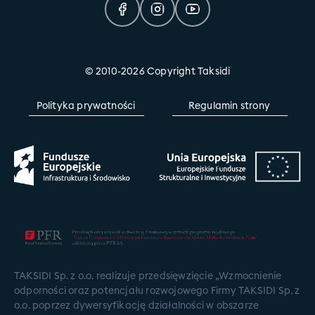
© 2010-2026 Copyright Taksidi
Polityka prywatności
Regulamin strony
TAKSIDI Sp. z o.o. realizuje przedsięwzięcie „Wzmocnienie
odporności oraz potencjału rozwojowego Firmy TAKSIDI Sp. z
o.o. poprzez dywersyfikację działalności w obszarze