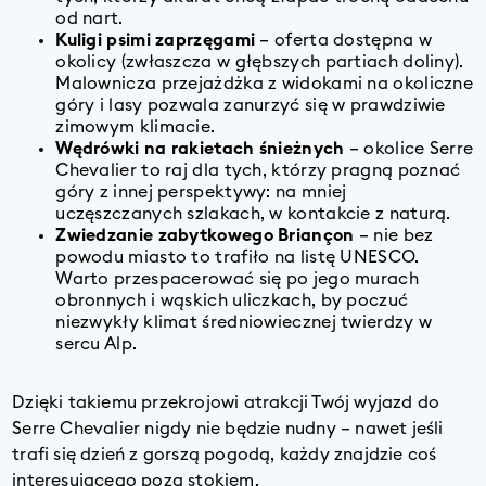
od nart.
Kuligi psimi zaprzęgami
– oferta dostępna w
okolicy (zwłaszcza w głębszych partiach doliny).
Malownicza przejażdżka z widokami na okoliczne
góry i lasy pozwala zanurzyć się w prawdziwie
zimowym klimacie.
Wędrówki na rakietach śnieżnych
– okolice Serre
Chevalier to raj dla tych, którzy pragną poznać
góry z innej perspektywy: na mniej
uczęszczanych szlakach, w kontakcie z naturą.
Zwiedzanie zabytkowego Briançon
– nie bez
powodu miasto to trafiło na listę UNESCO.
Warto przespacerować się po jego murach
obronnych i wąskich uliczkach, by poczuć
niezwykły klimat średniowiecznej twierdzy w
sercu Alp.
Dzięki takiemu przekrojowi atrakcji Twój wyjazd do
Serre Chevalier nigdy nie będzie nudny – nawet jeśli
trafi się dzień z gorszą pogodą, każdy znajdzie coś
interesującego poza stokiem.