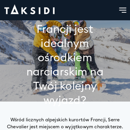
Dlaczego Serre
Chevalier we
Francji jest
idealnym
ośrodkiem
narciarskim na
Twój kolejny
wyjazd?
Wśród licznych alpejskich kurortów Francji, Serre
Chevalier jest miejscem o wyjątkowym charakterze.