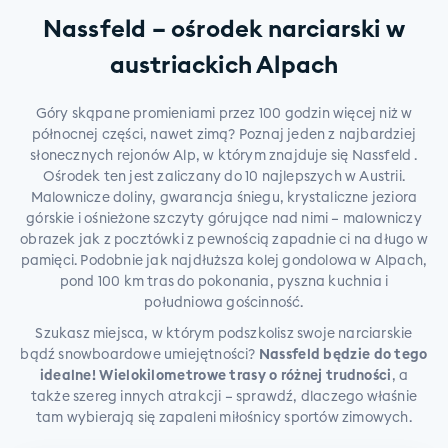
Nassfeld – ośrodek narciarski w
austriackich Alpach
Góry skąpane promieniami przez 100 godzin więcej niż w
północnej części, nawet zimą? Poznaj jeden z najbardziej
słonecznych rejonów Alp, w którym znajduje się Nassfeld .
Ośrodek ten jest zaliczany do 10 najlepszych w Austrii.
Malownicze doliny, gwarancja śniegu, krystaliczne jeziora
górskie i ośnieżone szczyty górujące nad nimi – malowniczy
obrazek jak z pocztówki z pewnością zapadnie ci na długo w
pamięci. Podobnie jak najdłuższa kolej gondolowa w Alpach,
pond 100 km tras do pokonania, pyszna kuchnia i
południowa gościnność.
Szukasz miejsca, w którym podszkolisz swoje narciarskie
bądź snowboardowe umiejętności?
Nassfeld będzie do tego
idealne! Wielokilometrowe trasy o różnej trudności
, a
także szereg innych atrakcji – sprawdź, dlaczego właśnie
tam wybierają się zapaleni miłośnicy sportów zimowych.