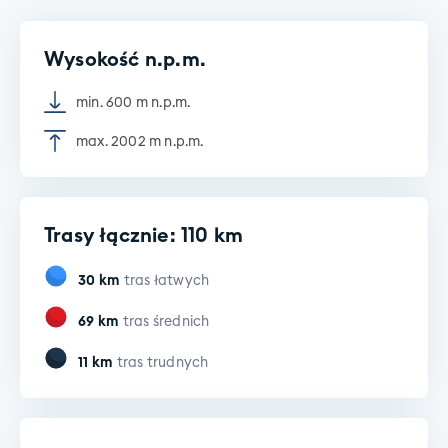
Wysokość n.p.m.
min. 600 m n.p.m.
max. 2002 m n.p.m.
Trasy łącznie: 110 km
30
km
tras łatwych
69
km
tras średnich
11
km
tras trudnych