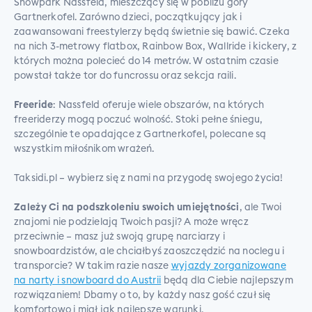
Snowpark Nassfeld, mieszczący się w pobliżu góry
Gartnerkofel. Zarówno dzieci, początkujący jak i
zaawansowani freestylerzy będą świetnie się bawić. Czeka
na nich 3-metrowy flatbox, Rainbow Box, Wallride i kickery, z
których można polecieć do 14 metrów. W ostatnim czasie
powstał także tor do funcrossu oraz sekcja raili.
Freeride
: Nassfeld oferuje wiele obszarów, na których
freeriderzy mogą poczuć wolność. Stoki pełne śniegu,
szczególnie te opadające z Gartnerkofel, polecane są
wszystkim miłośnikom wrażeń.
Taksidi.pl – wybierz się z nami na przygodę swojego życia!
Zależy Ci na podszkoleniu swoich umiejętności
, ale Twoi
znajomi nie podzielają Twoich pasji? A może wręcz
przeciwnie – masz już swoją grupę narciarzy i
snowboardzistów, ale chciałbyś zaoszczędzić na noclegu i
transporcie? W takim razie nasze
wyjazdy zorganizowane
na narty i snowboard do Austrii
będą dla Ciebie najlepszym
rozwiązaniem! Dbamy o to, by każdy nasz gość czuł się
komfortowo i miał jak najlepsze warunki.