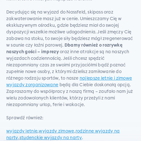
Decydując się na wyjazd do Nassfeld, skipass oraz
zakwaterowanie masz już w cenie. Umieszczamy Cię w
ekskluzywnym ośrodku, gdzie będziesz miał do swojej
dyspozycji wszelkie możliwe udogodnienia. Jeśli zmęczy Cię
zabawa na stoku, to swoje siły będziesz mógł zregenerować
w saunie czy łaźni parowej.
Dbamy również o rozrywkę
naszych gości – imprezy
oraz inne atrakcje są na naszych
wyjazdach codziennością. Jeśli chcesz spędzić
niezapomniany czas ze swoimi przyjaciółmi bądź poznać
zupełnie nowe osoby, z którymi dzielisz zamiłowanie do
różnego rodzaju sportów, to nasze
najlepsze letnie i zimowe
wyjazdy zorganizowane
będą dla Ciebie doskonałą opcją.
Zapraszamy do współpracy z naszą firmą – zaufało nam już
wielu zadowolonych klientów, którzy przeżyli z nami
niezapomniany urlop, ferie i wakacje.
Sprawdź również:
wyjazdy letnie
,
wyjazdy zimowe
,
rodzinne wyjazdy na
narty
,
studenckie wyjazdy na narty
.