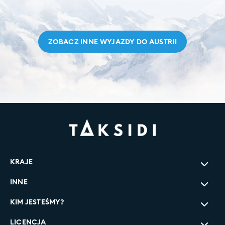
ZOBACZ INNE WYJAZDY DO
AUSTRII
KRAJE
INNE
Narty Szwajcaria
Narty Włochy
KIM JESTEŚMY?
O firmie
Narty Austria
Nasz zespół
LICENCJA