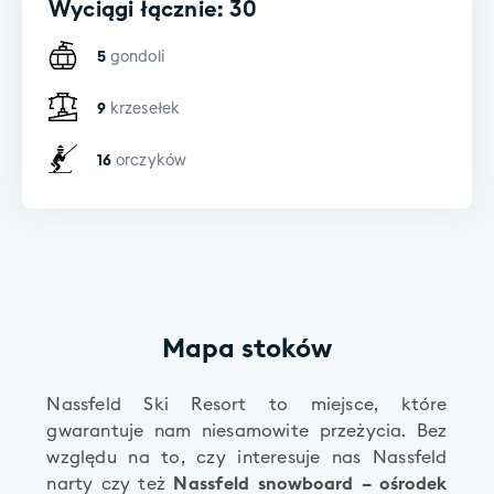
Wyciągi łącznie: 30
5
gondoli
9
krzesełek
16
orczyków
Mapa stoków
Nassfeld Ski Resort to miejsce, które
gwarantuje nam niesamowite przeżycia. Bez
względu na to, czy interesuje nas Nassfeld
narty czy też
Nassfeld snowboard – ośrodek