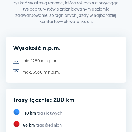
zyskać światową renomę, która rokrocznie przyciąga
tysiące turystów o zróżnicowanym poziomie
zaawansowanie, spragnionych jazdy w najbardziej
komfortowych warunkach.
Wysokość n.p.m.
min. 1280 m n.p.m.
max. 3560 m n.p.m.
Trasy łącznie: 200 km
110
km
tras łatwych
56
km
tras średnich