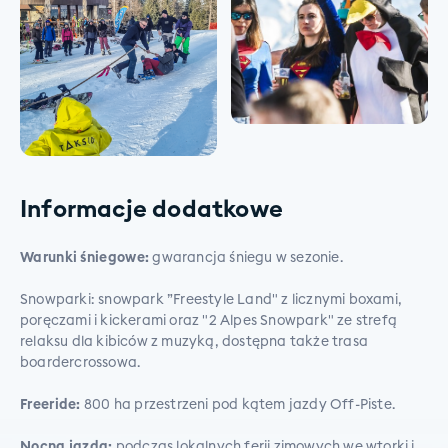
Informacje dodatkowe
Warunki śniegowe:
gwarancja śniegu w sezonie.
Snowparki: snowpark ”Freestyle Land" z licznymi boxami,
poręczami i kickerami oraz "2 Alpes Snowpark" ze strefą
relaksu dla kibiców z muzyką, dostępna także trasa
boardercrossowa.
Freeride:
800 ha przestrzeni pod kątem jazdy Off-Piste.
Nocna jazda:
podczas lokalnych ferii zimowych we wtorki i