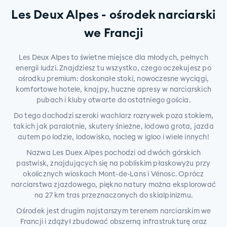
Les Deux Alpes - ośrodek narciarski
we Francji
Les Deux Alpes to świetne miejsce dla młodych, pełnych
energii ludzi. Znajdziesz tu wszystko, czego oczekujesz po
ośrodku premium: doskonałe stoki, nowoczesne wyciągi,
komfortowe hotele, knajpy, huczne apresy w narciarskich
pubach i kluby otwarte do ostatniego gościa.
Do tego dochodzi szeroki wachlarz rozrywek poza stokiem,
takich jak paralotnie, skutery śnieżne, lodowa grota, jazda
autem po lodzie, lodowisko, nocleg w igloo i wiele innych!
Nazwa Les Duex Alpes pochodzi od dwóch górskich
pastwisk, znajdujących się na pobliskim płaskowyżu przy
okolicznych wioskach Mont-de-Lans i Vénosc. Oprócz
narciarstwa zjazdowego, piękno natury można eksplorować
na 27 km tras przeznaczonych do skialpinizmu.
Ośrodek jest drugim najstarszym terenem narciarskim we
Francji i zdążył zbudować obszerną infrastrukturę oraz