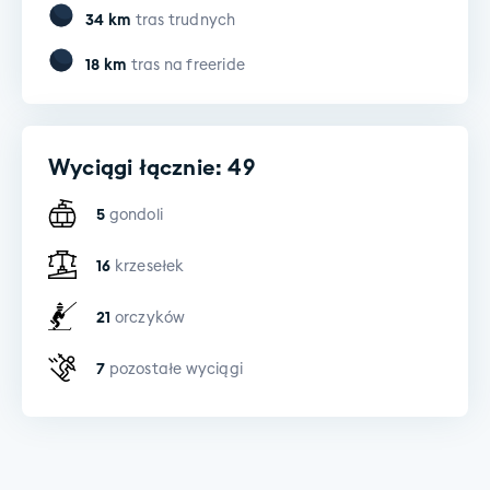
34
km
tras trudnych
18
km
tras na freeride
Wyciągi łącznie: 49
5
gondoli
16
krzesełek
21
orczyków
7
pozostałe wyciągi