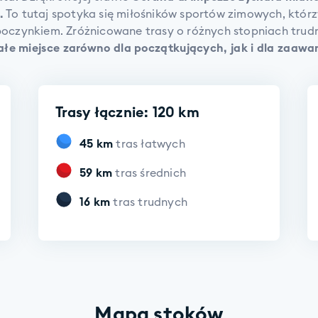
.
To tutaj spotyka się miłośników sportów zimowych, któr
oczynkiem. Zróżnicowane trasy o różnych stopniach trudn
łe miejsce zarówno dla początkujących, jak i dla zaawa
Trasy łącznie: 120 km
45
km
tras łatwych
59
km
tras średnich
16
km
tras trudnych
Mapa stoków