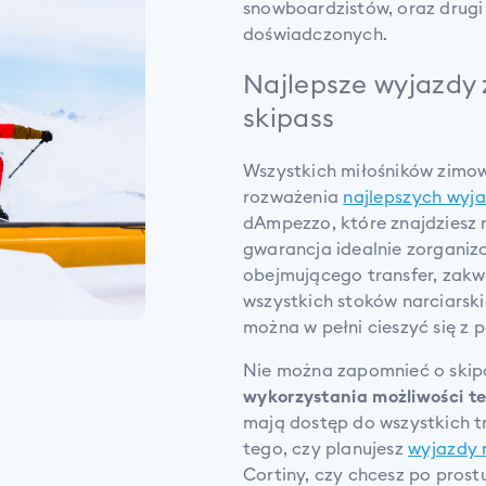
snowboardzistów, oraz drugi 
doświadczonych.
Najlepsze wyjazdy
skipass
Wszystkich miłośników zim
rozważenia
najlepszych wyj
dAmpezzo, które znajdziesz n
gwarancja idealnie zorgani
obejmującego transfer, zak
wszystkich stoków narciarski
można w pełni cieszyć się z 
Nie można zapomnieć o skip
wykorzystania możliwości te
mają dostęp do wszystkich tr
tego, czy planujesz
wyjazdy 
Cortiny, czy chcesz po prost