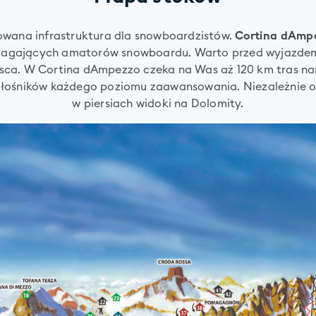
dowana infrastruktura dla snowboardzistów.
Cortina dAmpez
ymagających amatorów snowboardu. Warto przed wyjazdem 
ca. W Cortina dAmpezzo czeka na Was aż 120 km tras narc
miłośników każdego poziomu zaawansowania. Niezależnie o
w piersiach widoki na Dolomity.