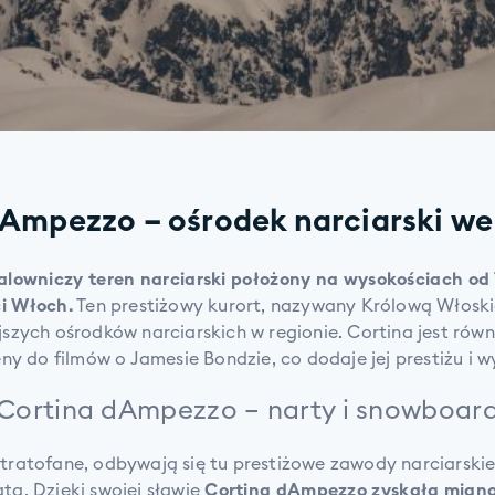
'Ampezzo – ośrodek narciarski w
lowniczy teren narciarski położony na wysokościach od 
i Włoch.
Ten prestiżowy kurort, nazywany Królową Włoski
ejszych ośrodków narciarskich w regionie. Cortina jest rów
ny do filmów o Jamesie Bondzie, co dodaje jej prestiżu i 
Cortina dAmpezzo – narty i snowboar
tratofane, odbywają się tu prestiżowe zawody narciarskie
ta. Dzięki swojej sławie
Cortina dAmpezzo zyskała miano