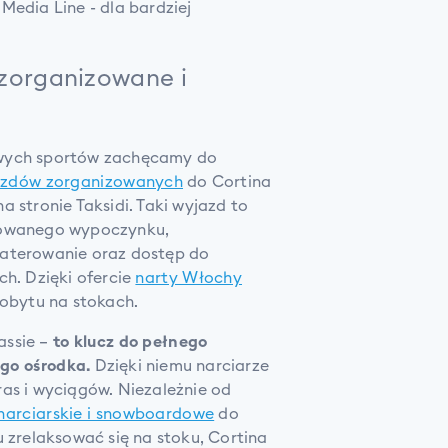
Media Line - dla bardziej
 zorganizowane i
owych sportów zachęcamy do
azdów zorganizowanych
do Cortina
a stronie Taksidi. Taki wyjazd to
zowanego wypoczynku,
waterowanie oraz dostęp do
ch. Dzięki ofercie
narty Włochy
pobytu na stokach.
assie –
to klucz do pełnego
go ośrodka.
Dzięki niemu narciarze
as i wyciągów. Niezależnie od
narciarskie i snowboardowe
do
u zrelaksować się na stoku, Cortina