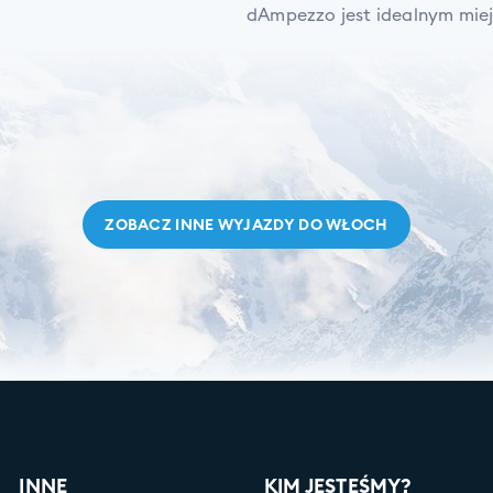
dAmpezzo jest idealnym mie
ZOBACZ INNE WYJAZDY DO
WŁOCH
INNE
KIM JESTEŚMY?