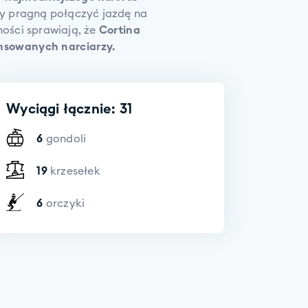
zy pragną połączyć jazdę na
ości sprawiają, że
Cortina
nsowanych narciarzy.
Wyciągi łącznie: 31
6
gondoli
19
krzesełek
6
orczyki