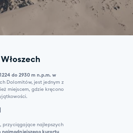
e Włoszech
1224 do 2930 m n.p.m. w
ch Dolomitów, jest jednym z
nież miejscem, gdzie kręcono
wyjątkowości.
d
, przyciągające najlepszych
 najmodniejszego kurortu