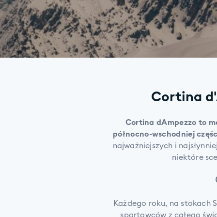
Cortina d
Cortina dAmpezzo to ma
północno-wschodniej częśc
najważniejszych i najsłynni
niektóre sce
Każdego roku, na stokach S
sportowców z całego świa