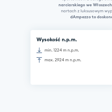
narciarskiego we Włoszech
nartach z luksusowym wyp
dAmpezzo to doskona
Wysokość n.p.m.
min. 1224 m n.p.m.
max. 2924 m n.p.m.