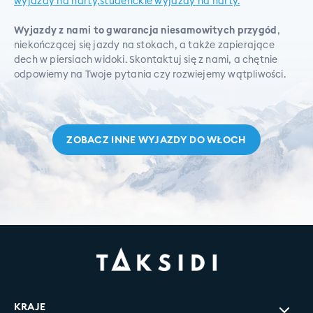
wyjazdy na narty,
studenckie wyjazdy na narty.
Wyjazdy z nami to gwarancja niesamowitych przygód
,
niekończącej się jazdy na stokach, a także zapierające
dech w piersiach widoki. Skontaktuj się z nami, a chętnie
odpowiemy na Twoje pytania czy rozwiejemy wątpliwości.
ZOBACZ INNE WYJAZDY DO
WŁOCH
KRAJE