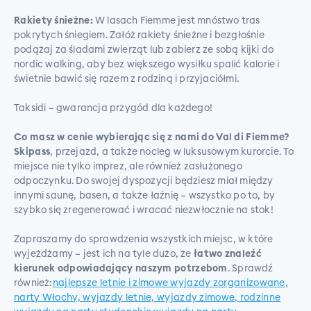
Rakiety śnieżne:
W lasach Fiemme jest mnóstwo tras
pokrytych śniegiem. Załóż rakiety śnieżne i bezgłośnie
podążaj za śladami zwierząt lub zabierz ze sobą kijki do
nordic walking, aby bez większego wysiłku spalić kalorie i
świetnie bawić się razem z rodziną i przyjaciółmi.
Taksidi – gwarancja przygód dla każdego!
Co masz w cenie wybierając się z nami do Val di Fiemme?
Skipass
, przejazd, a także nocleg w luksusowym kurorcie. To
miejsce nie tylko imprez, ale również zasłużonego
odpoczynku. Do swojej dyspozycji będziesz miał między
innymi saunę, basen, a także łaźnię – wszystko po to, by
szybko się zregenerować i wracać niezwłocznie na stok!
Zapraszamy do sprawdzenia wszystkich miejsc, w które
wyjeżdżamy – jest ich na tyle dużo, że
łatwo znaleźć
kierunek odpowiadający naszym potrzebom
. Sprawdź
również:
najlepsze letnie i zimowe wyjazdy zorganizowane,
narty Włochy,
wyjazdy letnie,
wyjazdy zimowe,
rodzinne