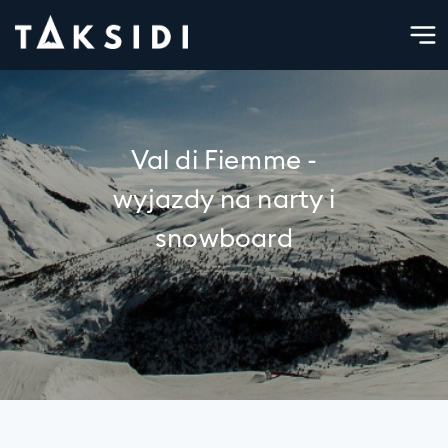
Val di Fiemme -
wyjazdy na narty i
snowboard