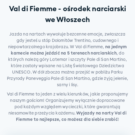
Val di Fiemme - ośrodek narciarski
we Włoszech
Jazda na nartach wywołuje bezcenne emocje, zwłaszcza
gdy jesteś u stóp Dolomitów Trentino, cudownego i
niepowtarzalnego krajobrazu. W Val di Fiemme,
na jednym
karnecie można jeździć na 5 terenach narciarskich
, do
których należą góry Latemar i szczyty Pale di San Martino,
które zostały wpisane na Listę Światowego Dziedzictwa
UNESCO. W dół zbocza można przejść w pobliżu Parku
Przyrody Paneveggio Pale di San Martino, gdzie żyją jelenie,
sarny i lisy.
Val di Fiemme to jeden z wielu kierunków, jakie proponujemy
naszym gościom! Organizujemy wyłącznie dopracowane
pod każdym względem wycieczki, które gwarantują
niesamowite przeżycia każdemu.
Wyjazdy na narty Val di
Fiemme to najlepsze, co możesz dla siebie zrobić
!