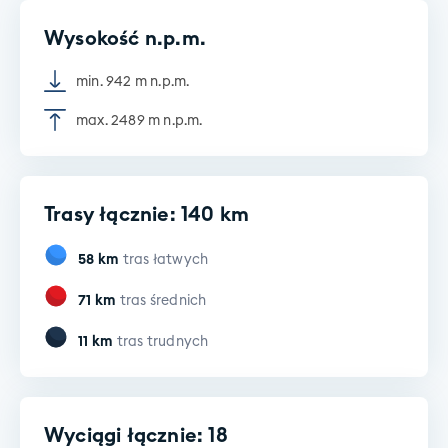
Wysokość n.p.m.
min. 942 m n.p.m.
max. 2489 m n.p.m.
Trasy łącznie: 140 km
58
km
tras łatwych
71
km
tras średnich
11
km
tras trudnych
Wyciągi łącznie: 18