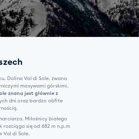
oszech
u. Dolina Val di Sole, zwana
owniczymi masywami górskimi.
ole znana jest głównie z
ych dni oraz bardzo obfite
rnością.
arciarza. Miłośnicy białego
k rozciąga się od 682 m n.p.m
 Val di Sole.