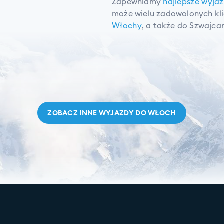
Zapewniamy
najlepsze wyja
może wielu zadowolonych kl
Włochy
, a także do Szwajcarii
ZOBACZ INNE WYJAZDY DO
WŁOCH