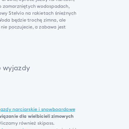
po zamarzniętych wodospadach,
owy Stelvio na rakietach śnieżnych
 Woda będzie trochę zimna, ale
 nie poczujecie, a zabawa jest
e wyjazdy
jazdy narciarskie i snowboardowe
związanie dla wielbicieli zimowych
iczamy również skipass.