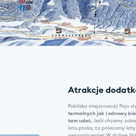
Atrakcje dodatko
Pobliska miejscowość Pejo sł
termalnych jak i odnowy biol
tam udać.
Jeśli chcemy zoba
lotu ptaka, to polecamy loty
gwarantowane! W dolinie Val 