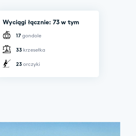
Wyciągi łącznie: 73 w tym
17
gondole
33
krzesełka
23
orczyki