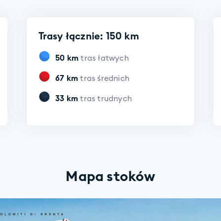
Trasy łącznie: 150 km
50
km
tras łatwych
67
km
tras średnich
33
km
tras trudnych
Mapa stoków