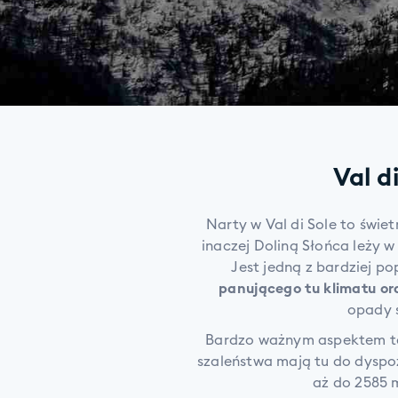
Val d
Narty w Val di Sole to świe
inaczej Doliną Słońca leży 
Jest jedną z bardziej p
panującego tu klimatu or
opady ś
Bardzo ważnym aspektem teg
szaleństwa mają tu do dyspoz
aż do 2585 m