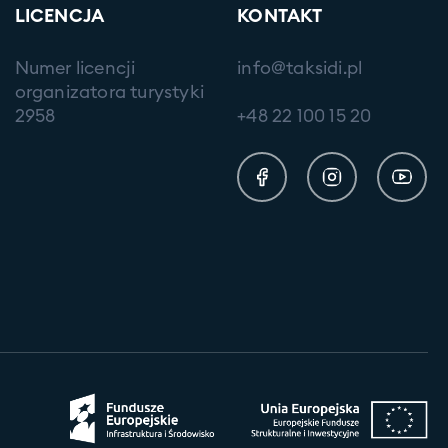
LICENCJA
KONTAKT
Numer licencji
info@taksidi.pl
organizatora turystyki
2958
+48 22 100 15 20