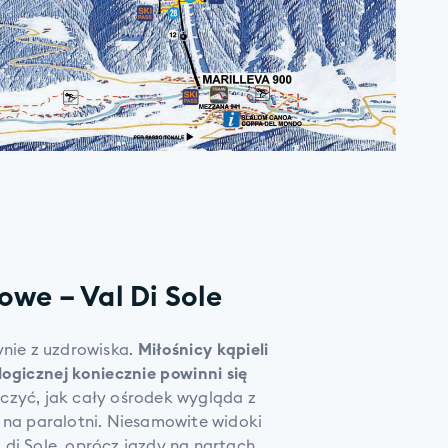
we – Val Di Sole
ynie z uzdrowiska.
Miłośnicy kąpieli
ogicznej koniecznie powinni się
czyć, jak cały ośrodek wygląda z
 na paralotni. Niesamowite widoki
di Sole, oprócz jazdy na nartach,