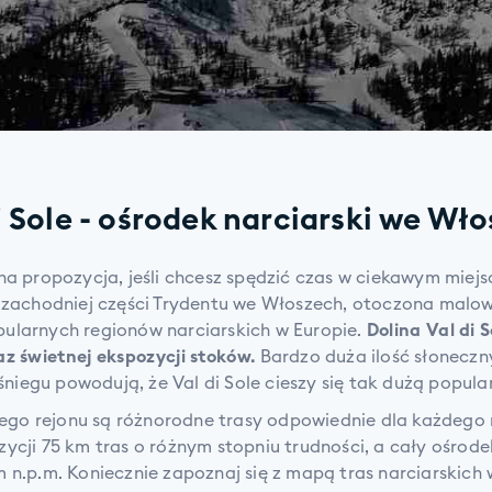
i Sole - ośrodek narciarski we Wł
tna propozycja, jeśli chcesz spędzić czas w ciekawym miejsc
w zachodniej części Trydentu we Włoszech, otoczona mal
opularnych regionów narciarskich w Europie.
Dolina Val di S
az świetnej ekspozycji stoków.
Bardzo duża ilość słoneczn
niegu powodują, że Val di Sole cieszy się tak dużą popula
o rejonu są różnorodne trasy odpowiednie dla każdego n
ycji 75 km tras o różnym stopniu trudności, a cały ośrode
 n.p.m. Koniecznie zapoznaj się z mapą tras narciarskich w