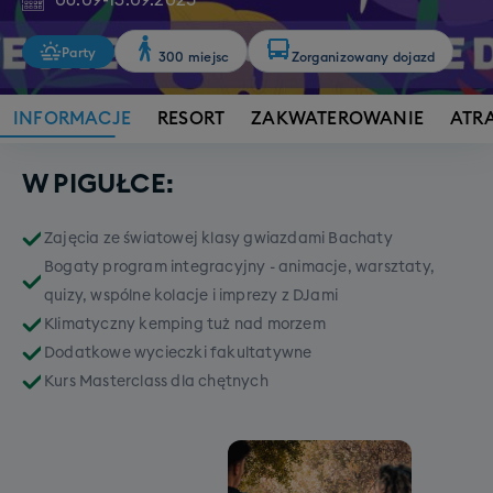
06.09
-
13.09.2025
Party
300 miejsc
Zorganizowany dojazd
INFORMACJE
RESORT
ZAKWATEROWANIE
ATR
W PIGUŁCE:
Zajęcia ze światowej klasy gwiazdami Bachaty
Bogaty program integracyjny - animacje, warsztaty,
quizy, wspólne kolacje i imprezy z DJami
Klimatyczny kemping tuż nad morzem
Dodatkowe wycieczki fakultatywne
Kurs Masterclass dla chętnych