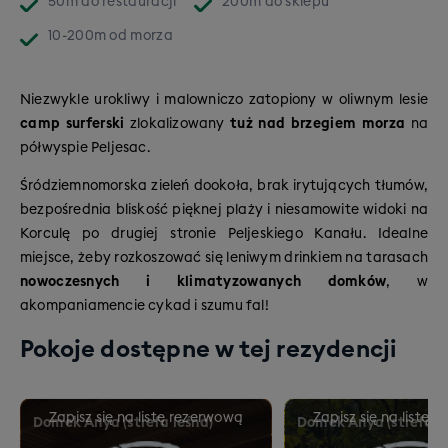
50m
do restauracji
200m
do sklepu
10-200m
od morza
Niezwykle urokliwy i malowniczo zatopiony w oliwnym lesie
camp surferski
zlokalizowany
tuż nad brzegiem morza
na
półwyspie Peljesac.
Śródziemnomorska zieleń dookoła, brak irytujących tłumów,
bezpośrednia bliskość pięknej plaży i niesamowite widoki na
Korculę po drugiej stronie Peljeskiego Kanału. Idealne
miejsce, żeby rozkoszować się leniwym drinkiem na tarasach
nowoczesnych i klimatyzowanych domków
, w
akompaniamencie cykad i szumu fal!
Pokoje dostępne w tej rezydencji
Domek Anya (strefa leśna)
Domek Anya (strefa 