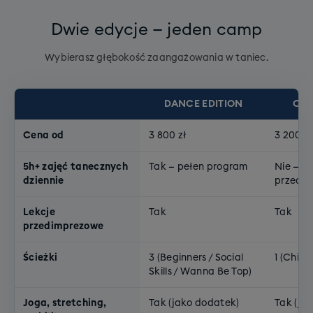
Dwie edycje — jeden camp
Wybierasz głębokość zaangażowania w taniec.
DANCE EDITION
CHI
Cena od
3 800 zł
3 200 zł
5h+ zajęć tanecznych
Tak — pełen program
Nie — ty
dziennie
przedi
Lekcje
Tak
Tak
przedimprezowe
Ścieżki
3 (Beginners / Social
1 (Chille
Skills / Wanna Be Top)
Joga, stretching,
Tak (jako dodatek)
Tak (jak