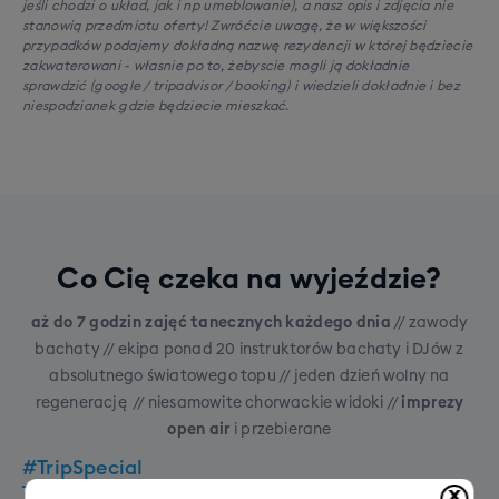
jeśli chodzi o układ, jak i np umeblowanie), a nasz opis i zdjęcia nie
stanowią przedmiotu oferty! Zwróćcie uwagę, że w większości
przypadków podajemy dokładną nazwę rezydencji w której będziecie
zakwaterowani - własnie po to, żebyscie mogli ją dokładnie
sprawdzić (google / tripadvisor / booking) i wiedzieli dokładnie i bez
niespodzianek gdzie będziecie mieszkać.
Co Cię czeka na wyjeździe?
aż do 7 godzin zajęć tanecznych każdego dnia
// zawody
bachaty // ekipa ponad 20 instruktorów bachaty i DJów z
absolutnego światowego topu // jeden dzień wolny na
regenerację // niesamowite chorwackie widoki //
imprezy
open air
i przebierane
#TripSpecial
x