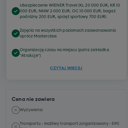
Wybierz najlepszą dla siebie z 3 odsłon
Ubezpieczenie WIENER Travel (KL 20 000 EUR, KR 10
tanecznej przygody!
000 EUR, NNW 2 000 EUR, OC 10 000 EUR, bagaż
podróżny 200 EUR, sprzęt sportowy 700 EUR)
Wybierz najlepszą dla siebie z 3 odsłon tanecznej
Zajęcia na wszystkich poziomach zaawansowania
przygody!
oprócz Masterclass
Opcje do wyboru:
Organizację czasu na miejscu (patrz zakładka
El Sueño Bachata Camp 2026 - Wanna Be Top
"Atrakcje")
El Sueño Bachata Camp 2026 - Social Skills
El Sueño Bachata Camp 2026 - Beginners
CZYTAJ WIĘCEJ
Cena nie zawiera
Wyżywienia
Transportu - możliwy transport zorganizowany - 590