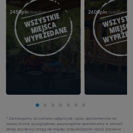
Cena
Cena
2450
pln
/
osoba
2600
pln
/
osoba
* Zastrzegamy, że zarówno zdjęcia jak i opisy apartamentów na
naszej stronie są poglądowe, poszczególne apartamenty w ramach
danej rezydencji mogą się między sobą delikatnie różnić (zarówno