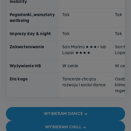
mobility
Pogadanki, warsztaty
Tak
Tak
wellbeing
Imprezy day & night
Tak
Tak
Zakwaterowanie
San Marino ★★★+ lub
San Ma
Lopar ★★★★
Lopar
Wyżywienie HB
W cenie
W cenie
Dla kogo
Tancerze chcący
Osoby 
rozwoju i social dance
klimatu,
regener
WYBIERAM DANCE →
WYBIERAM CHILL →