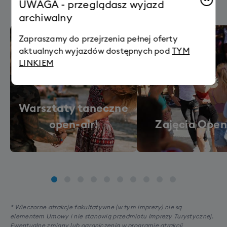
UWAGA - przeglądasz wyjazd
archiwalny
Zapraszamy do przejrzenia pełnej oferty
aktualnych wyjazdów dostępnych pod
TYM
LINKIEM
Warsztaty taneczne
open-air!
Zajęcia Open
* Wieczorne atrakcje fakultatywne (w tym imprezy) nie są
elementem Umowy i nie stanowią przedmiotu Imprezy Turystycznej.
Ewentualne zmiany lub ograniczenia w programie atrakcji