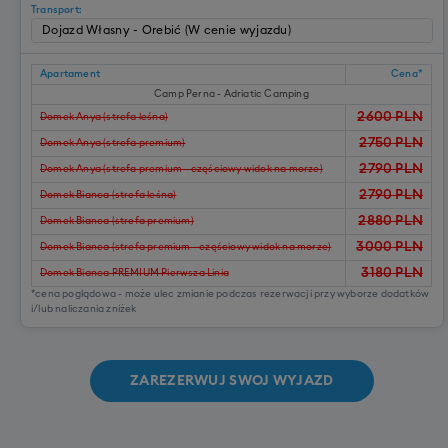
Transport:
Apartament
Cena*
Camp Perna - Adriatic Camping
2600
PLN
Domek Anya (strefa leśna)
2750
PLN
Domek Anya (strefa premium)
2790
PLN
Domek Anya (strefa premium - częściowy widok na morze)
2790
PLN
Domek Bianca (strefa leśna)
2880
PLN
Domek Bianca (strefa premium)
3000
PLN
Domek Bianca (strefa premium - częściowy widok na morze)
3180
PLN
Domek Bianca PREMIUM Pierwsza Linia
*cena poglądowa - może ulec zmianie podczas rezerwacji przy wyborze dodatków
i/lub naliczania zniżek
ZAREZERWUJ SWOJ WYJAZD