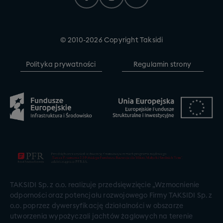
© 2010-2026 Copyright Taksidi
Polityka prywatności
Regulamin strony
TAKSIDI Sp. z o.o. realizuje przedsięwzięcie „Wzmocnienie
odporności oraz potencjału rozwojowego Firmy TAKSIDI Sp. z
o.o. poprzez dywersyfikację działalności w obszarze
utworzenia wypożyczali jachtów żaglowych na terenie