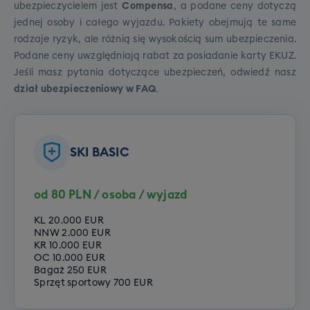
ubezpieczycielem jest
Compensa
, a podane ceny dotyczą
jednej osoby i całego wyjazdu. Pakiety obejmują te same
rodzaje ryzyk, ale różnią się wysokością sum ubezpieczenia.
Podane ceny uwzględniają rabat za posiadanie karty EKUZ.
Jeśli masz pytania dotyczące ubezpieczeń, odwiedź
nasz
dział ubezpieczeniowy w FAQ
.
SKI BASIC
Szkolenie SNB grupowe (dorośli)
od 80 PLN / osoba / wyjazd
Cena grupowego szkolenia snowboardowego to
790 zł.
KL 20.000 EUR
NNW 2.000 EUR
KR 10.000 EUR
Cena grupowego szkolenia
OC 10.000 EUR
Bagaż 250 EUR
snowboardowego to 790 zł. Rezerwując
Sprzęt sportowy 700 EUR
wyjazd zadeklaruj jeden z poniższych
poziomów Twojego zaawansowania: