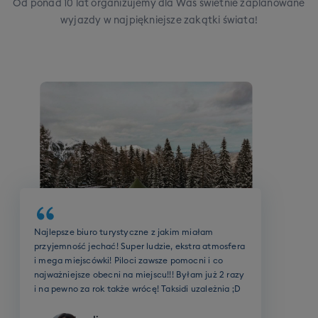
Od ponad 10 lat organizujemy dla Was świetnie zaplanowane
6-7 osób: 2h dziennie przez cały wyjazd
wyjazdy w najpiękniejsze zakątki świata!
Grupy dobieramy tak, aby były
jednorodne pod
względem umiejętności
*. Finalną decyzję co do
wariantu szkolenia podejmuje instruktor.
*UWAGA - jeśli nie zgłosi się wystarczająca
liczba osób do uruchomienia grupy na Twoim
poziomie, poinformujemy Cię o tym przed
wyjazdem. Będziesz wtedy mógł(-a)
dołaczyć do grupy o najbliższym poziomie,
zamienić swoje szkolenie grupowe na 3 godziny
szkolenia indywidualnego, lub zrezygnować ze
szkolenia.
Biuro oraz cała ekipa Taksidi robią MEGA robotę!
Szybki kontakt, dobre ceny, mega miejscówki i
wspaniali ludzie! Byłem z nimi już na paru
wyjazdach zimowych oraz letnich, w tym podczas
wybuchu pandemii i wiem jedno - nie zamieniłbym
biura na żadne inne!