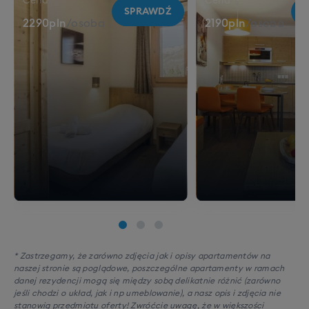
Cena
Cena
SPRAWDŹ
2290
pln
/
osoba
2190
pln
/
osoba
* Zastrzegamy, że zarówno zdjęcia jak i opisy apartamentów na
naszej stronie są poglądowe, poszczególne apartamenty w ramach
danej rezydencji mogą się między sobą delikatnie różnić (zarówno
jeśli chodzi o układ, jak i np umeblowanie), a nasz opis i zdjęcia nie
stanowią przedmiotu oferty! Zwróćcie uwagę, że w większości