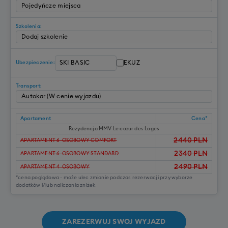
Szkolenia:
EKUZ
Ubezpieczenie:
Transport:
Apartament
Cena*
Rezydencja MMV Le cœur des Loges
2440
PLN
APARTAMENT 6-OSOBOWY COMFORT
2340
PLN
APARTAMENT 6-OSOBOWY STANDARD
2490
PLN
APARTAMENT 4-OSOBOWY
*cena poglądowa - może ulec zmianie podczas rezerwacji przy wyborze
dodatków i/lub naliczania zniżek
ZAREZERWUJ SWOJ WYJAZD