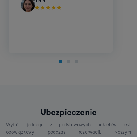
Kamil
Szkolenie SKI grupowe (dorośli)
Cena grupowego szkolenia narciarskiego to 790
zł
Cena grupowego szkolenia narciarskiego to 790 zł.
Rezerwując wyjazd zadeklaruj jeden z poniższych
poziomów Twojego zaawansowania:
Opcje do wyboru:
Poziom zero
Ubezpieczenie
Poziom początkujący
Poziom średniozaawansowany
Wybór jednego z podstawowych pakietów jest
Poziom zaawansowany
obowiązkowy podczas rezerwacji. Naszym