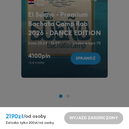
Rab
El Sueño - Premium
Bachata Camp Rab
2026 - DANCE EDITION
Data
05.09
-
12.09
Liczba miejsc
70
4100
pln
SPRAWDŹ
/od osoby
2190
zł
/
od osoby
WYJAZD ZAKOŃCZONY
Zaliczka tylko 200zł/od osoby
Nasze marki: