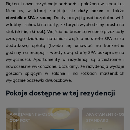
Piękna i nowa rezydencja ★★★★+ położona w sercu Les
Menuires, w której znajduje się
duży basen
a także
niewielkie SPA z sauną
. Do dyspozycji gości bezpłatne wi-fi
w lobby i schowki na narty, z których wychodzimy prosto na
stok
(ski-in, ski-out)
. Wejścia na basen są w cenie przez cały
czas jego działania, natomiast wejścia na strefę SPA są za
dodatkową opłatą (trzeba się umawiać na konkretne
godziny na recepcji - wtedy całą strefę SPA bukuje się na
wyłączność). Apartamenty w rezydencji są przestronne i
nowocześnie wykończone. Uczulamy, że rezydencja wydaje
gościom śpiącym w salonie i na łóżkach małżeńskich
wyłącznie poszewki dwuosobowe.
Pokoje dostępne w tej rezydencji
APARTAMENT 6-OSOBOWY
APARTAMENT 6-OSO
COMFORT
STANDARD