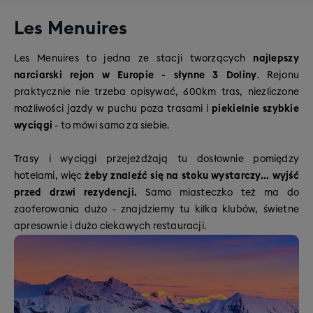
Les Menuires
Les Menuires to jedna ze stacji tworzących
najlepszy
narciarski rejon w Europie - słynne 3 Doliny
. Rejonu
praktycznie nie trzeba opisywać, 600km tras, niezliczone
możliwości jazdy w puchu poza trasami i
piekielnie szybkie
wyciągi
- to mówi samo za siebie.
Trasy i wyciągi przejeżdżają tu dosłownie pomiędzy
hotelami, więc
żeby znaleźć się na stoku wystarczy... wyjść
przed drzwi rezydencji.
Samo miasteczko też ma do
zaoferowania dużo - znajdziemy tu kilka klubów, świetne
apresownie i dużo ciekawych restauracji.