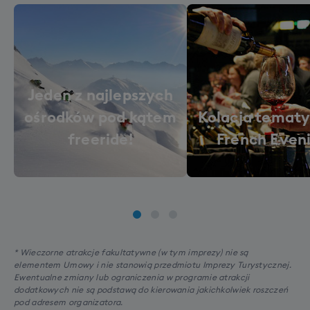
Jeden z najlepszych
ośrodków pod kątem
Kolacja tematy
freeride!
French Even
* Wieczorne atrakcje fakultatywne (w tym imprezy) nie są
elementem Umowy i nie stanowią przedmiotu Imprezy Turystycznej.
Ewentualne zmiany lub ograniczenia w programie atrakcji
dodatkowych nie są podstawą do kierowania jakichkolwiek roszczeń
pod adresem organizatora.