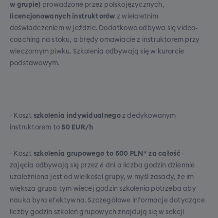
osób
w grupie)
prowadzone przez polskojęzycznych,
zorganizujemy transportem alternatywnym
licencjonowanych instruktorów
z wieloletnim
Poznań
(najczęściej autokar antenkowy, ale czasami też
doświadczeniem w jeździe. Dodatkowo odbywa się video-
Brak dopłat,
min. 20
PKP / FlixBus).
coaching na stoku, a błędy omawiacie z instruktorem przy
osób
Gwarancja połączenia:
W razie opóźnienia
wieczornym piwku. Szkolenia odbywają się w kurorcie
transportu dojazdowego, nasz główny autokar
Toruń/Bydgoszcz
podstawowym.
bezwzględnie poczeka na Ciebie w punkcie
Dopłata 50 PLN,
min. 20
W trosce o bezpieczeństwo i komfort Waszej
+
250
PLN
osób
przesiadkowym, co nie jest gwarantowane przy
podróży obowiązujące limity bagażu będą
Miejsce XXL to gwarancja minimum 90cm
dojeździe na własną rękę.
skrupulatnie sprawdzane. Piloci mają prawo do
Trójmiasto
odległości pomiędzy oparciami siedzeń,
nie przyjęcia na pokład nadbagażu tj.: torby,
- Koszt
szkolenia indywidualnego
z dedykowanym
Dopłata 100 PLN,
min.
jeśli nie będziemy w stanie spełnić tego
która przekracza dopuszczalny wymiar wagowy
instruktorem to
50 EUR/h
20 osób
warunku, zastrzegamy możliwość
lub wymiarowy albo jest walizką utwardzoną ze
wszystkich stron (skorupa), czy też pokrowca
zamiany tej opcji na dodatkowe wolne
- Koszt
szkolenia grupowego to 500 PLN* za całość
-
narciarskiego, w którym znajduje się coś oprócz
miejsce koło siebie (w tej samej cenie)
zajęcia odbywają się przez 6 dni a liczba godzin dziennie
sprzętu sportowego.
uzależniona jest od wielkości grupy, w myśl zasady, że im
większa grupa tym więcej godzin szkolenia potrzeba aby
nauka była efektywna. Szczegółowe informacje dotyczące
liczby godzin szkoleń grupowych znajdują się w sekcji