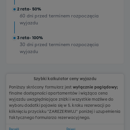
Transport kompletu sprzętu z butami (dla osób z
2 rata
- 50%
dojazdem własnym)
60 dni przed terminem rozpoczęcia
+ 200 PLN
wyjazdu
3 rata
- 100%
30 dni przed terminem rozpoczęcia
wyjazdu
Szybki kalkulator ceny wyjazdu
Poniższy skrócony formularz jest
wyłącznie poglądowy;
finalne dostępności apartamentów i wiążąca cena
wyjazdu uwzględniające zniżki i wszystkie możliwe do
wyboru dodatki pojawia się w 5. kroku rezerwacji po
kliknięciu przycisku "ZAREZERWUJ" poniżej i uzupełnienia
faktycznego formularza rezerwacyjnego.
Dorośli
Dzieci