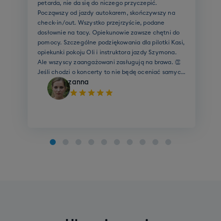
 się do niczego przyczepić.
miłośnikó
azdy autokarem, skończywszy na
szystko przejrzyście, podane
acy. Opiekunowie zawsze chętni do
lne podziękowania dla pilotki Kasi,
M
u Oli i instruktora jazdy Szymona.
angażowani zasługują na brawa. 👏
koncerty to nie będę oceniać samych
to nie moje klimaty i nie dla nich
na
iemniej jednak nagłośnienie było
Szkolenie SKI grupowe (dorośli)
charczało - to również można ocenić
iśmy tak, że nóżki piekły 🤪⛷️
Cena grupowego szkolenia narciarskiego to 790
zł
Cena grupowego szkolenia narciarskiego to 790 zł.
Rezerwując wyjazd zadeklaruj jeden z poniższych
poziomów Twojego zaawansowania:
Opcje do wyboru:
Poziom zero