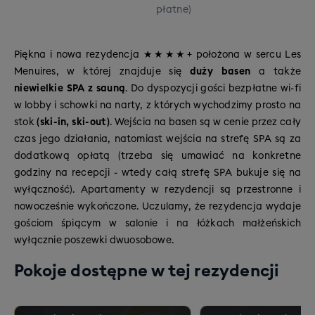
adrenaliny i mocniejszych wrażeń (czarne)
płatne)
Piękna i nowa rezydencja ★★★★+ położona w sercu Les
Menuires, w której znajduje się
duży basen
a także
niewielkie SPA z sauną
. Do dyspozycji gości bezpłatne wi-fi
w lobby i schowki na narty, z których wychodzimy prosto na
stok
(ski-in, ski-out)
. Wejścia na basen są w cenie przez cały
czas jego działania, natomiast wejścia na strefę SPA są za
dodatkową opłatą (trzeba się umawiać na konkretne
godziny na recepcji - wtedy całą strefę SPA bukuje się na
wyłączność). Apartamenty w rezydencji są przestronne i
nowocześnie wykończone. Uczulamy, że rezydencja wydaje
gościom śpiącym w salonie i na łóżkach małżeńskich
wyłącznie poszewki dwuosobowe.
Pokoje dostępne w tej rezydencji