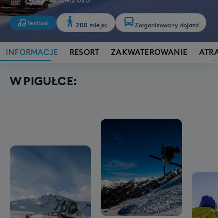
24.03
-
02.04.2023
Festival
200 miejsc
Zorganizowany dojazd
INFORMACJE
RESORT
ZAKWATEROWANIE
ATR
W PIGUŁCE: