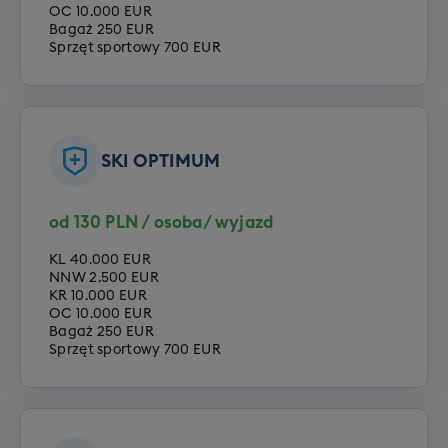
Cena grupowego szkolenia
OC 10.000 EUR
Bagaż 250 EUR
snowboardowego to 790 zł. Rezerwując
Sprzęt sportowy 700 EUR
wyjazd zadeklaruj jeden z poniższych
poziomów Twojego zaawansowania:
Opcje do wyboru:
SKI OPTIMUM
Poziom zero
Poziom początkujący
Poziom średniozaawansowany
od 130 PLN / osoba/ wyjazd
Poziom zaawansowany
KL 40.000 EUR
NNW 2.500 EUR
KR 10.000 EUR
OC 10.000 EUR
Bagaż 250 EUR
Sprzęt sportowy 700 EUR