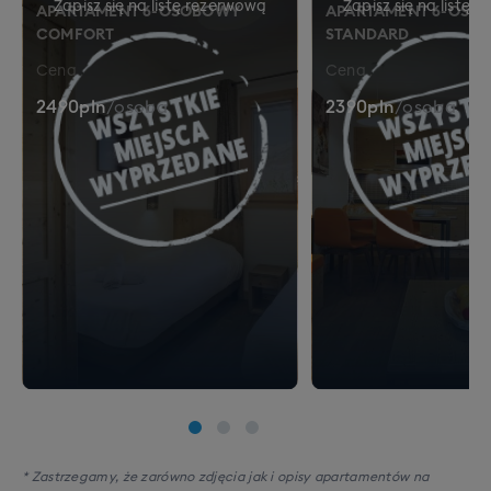
APARTAMENT 6-OSOBOWY
APARTAMENT 6-OSO
COMFORT
STANDARD
Cena
Cena
2490
pln
/
osoba
2390
pln
/
osoba
* Zastrzegamy, że zarówno zdjęcia jak i opisy apartamentów na