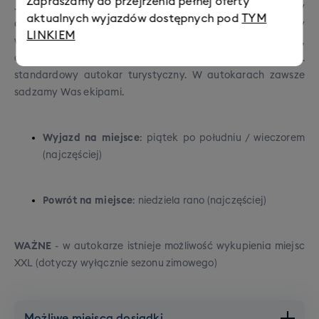
Zapraszamy do przejrzenia pełnej oferty
Jako najwygodniejszą opcję dojazdu proponujemy
aktualnych wyjazdów dostępnych pod
TYM
organizowany przez nas dojazd autokarowy. Jeździmy
LINKIEM
wyłącznie autokarami renomowanych przewoźników,
oferujących nieco rozrzedzony układ siedzeń vs.
standardowy autokar turystyczny. W autokarach zawsze
sadzamy Was ekipami.
Wyjazd na miejsce
: piątek po południu / wieczorem
(najczęściej)
Powrót na miejsce
: niedziela rano (najczęściej)
WAŻNE
- w autokarze istnieje możliwość wykupienia miejsc
XXL (dotyczy wyłącznie sezonu zimowego)
Możliwe miejsca dosiadki