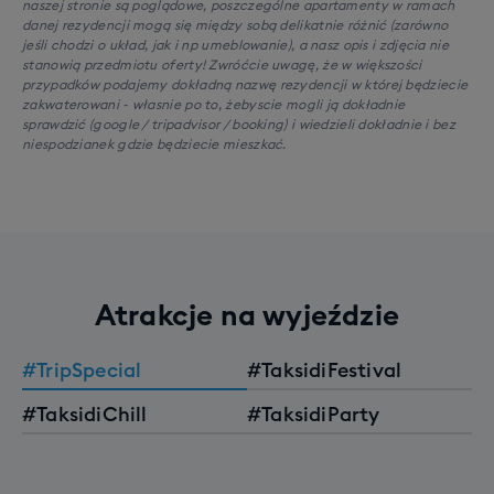
naszej stronie są poglądowe, poszczególne apartamenty w ramach
danej rezydencji mogą się między sobą delikatnie różnić (zarówno
jeśli chodzi o układ, jak i np umeblowanie), a nasz opis i zdjęcia nie
stanowią przedmiotu oferty! Zwróćcie uwagę, że w większości
przypadków podajemy dokładną nazwę rezydencji w której będziecie
zakwaterowani - własnie po to, żebyscie mogli ją dokładnie
sprawdzić (google / tripadvisor / booking) i wiedzieli dokładnie i bez
niespodzianek gdzie będziecie mieszkać.
Atrakcje na wyjeździe
#TripSpecial
#TaksidiFestival
#TaksidiChill
#TaksidiParty