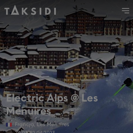
Wyjazd do Francji na narty i snowboard do Les Menuires, 
Electric Alps @ Les
Menuires
Francja
,
Les Menuires