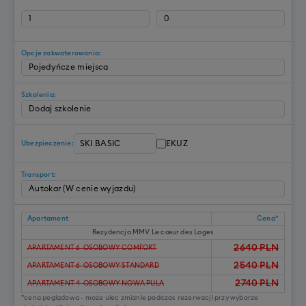
Opcje zakwaterowania:
Szkolenia:
EKUZ
Ubezpieczenie:
Transport:
Apartament
Cena*
Rezydencja MMV Le cœur des Loges
2640
PLN
APARTAMENT 6-OSOBOWY COMFORT
2540
PLN
APARTAMENT 6-OSOBOWY STANDARD
2740
PLN
APARTAMENT 4-OSOBOWY NOWA PULA
*cena poglądowa - może ulec zmianie podczas rezerwacji przy wyborze