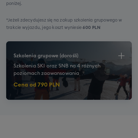
poniżej.
* Miejsce XXL to gwarancja minimum
*Jeżeli zdecydujesz się na zakup szkolenia grupowego w
90cm odległości pomiędzy oparciami
trakcie wyjazdu, jego koszt wyniesie
600 PLN
siedzeń, jeśli nie będziemy w stanie spełnić
tego warunku, zastrzegamy mozliwość
zamiany tej opcji na dodatkowe wolne
Szkolenia grupowe (dorośli)
miejsce koło siebie (w tej samej cenie)
Szkolenia SKI oraz SNB na 4 różnych
poziomach zaawansowania
** Możliwość rozszerzenia bagażu
głównego do bagażu XXL (sztywna
Cena od
790
PLN
walizka, wymiary przekraczające 158cm
lub 20kg) - do 30 kg wagi i do 188 cm
łącznych wymiarów.
Zajęcia grupowe odbędą się w jednym z
trzech
wariantów godzinowych, w zależności od
wielkości grupy
: