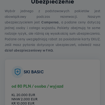
Ubezpieczenie
Poziom początkujący
Poziom średniozaawansowany
Wybór jednego z podstawowych pakietów jest
Poziom zaawansowany
obowiązkowy podczas rezerwacji. Naszym
ubezpieczycielem jest
Compensa
, a podane ceny dotyczą
jednej osoby i całego wyjazdu. Pakiety obejmują te same
rodzaje ryzyk, ale różnią się wysokością sum ubezpieczenia.
Podane ceny uwzględniają rabat za posiadanie karty EKUZ.
Jeśli masz pytania dotyczące ubezpieczeń, odwiedź
nasz
dział ubezpieczeniowy w FAQ
.
SKI BASIC
Szkolenie SNB grupowe (dorośli)
od 80 PLN / osoba / wyjazd
Cena grupowego szkolenia snowboardowego to
790 zł.
KL 20.000 EUR
NNW 2.000 EUR
KR 10.000 EUR