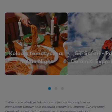
Kolacja tematyczna:
Ski Safari - P
Italian Night
Dolomiti Exper
* Wieczorne atrakcje fakultatywne (w tym imprezy) nie są
elementem Umowy i nie stanowią przedmiotu Imprezy Turystycznej.
Ewentualne zmiany lub ograniczenia w programie atrakcji