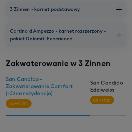
3 Zinnen - karnet podstawowy
Cortina d Ampezzo - karnet rozszerzony -
pakiet Dolomiti Experience
Zakwaterowanie w
3 Zinnen
San Candido -
3 Zinnen
San Candido - r
Zakwaterowanie Comfort
Edelweiss
(różne rezydencje)
COMFORT
115 km tras
6 krzesełek
11 orczyków
COMFORT+
Cortina d Ampezzo
1 snowpark
6 gondolek
nocna jazda