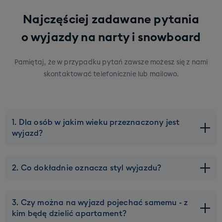
Najczęściej zadawane pytania
o wyjazdy na narty i snowboard
Pamiętaj, że w przypadku pytań zawsze możesz się z nami
skontaktować telefonicznie lub mailowo.
1. Dla osób w jakim wieku przeznaczony jest
wyjazd?
Naszą ofertę kierujemy do młodych osób w wieku ok 20-
2. Co dokładnie oznacza styl wyjazdu?
45 lat. Górna granica wieku może zostać lekko
przesunięta, ale tylko na wybranych wyjazdach. Pod
Każdy wyjazd w naszej ofercie ma przypisany konkretny
kątem zakwaterowania staramy się dobierać Was w taki
3. Czy można na wyjazd pojechać samemu - z
styl - żebyście wiedzieli czego mniej więcej spodziewać
sposób, żebyście mieszkali z ekipą w Waszym wieku.
kim będę dzielić apartament?
się na miejscu. Wyjazd PARTY to wyjazd gdzie nacisk
Ponadto w ofercie mamy także wyjazdy opatrzone