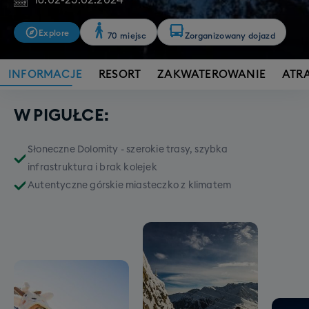
16.02
-
25.02.2024
Explore
70 miejsc
Zorganizowany dojazd
INFORMACJE
RESORT
ZAKWATEROWANIE
ATR
W PIGUŁCE:
Słoneczne Dolomity - szerokie trasy, szybka
infrastruktura i brak kolejek
Autentyczne górskie miasteczko z klimatem