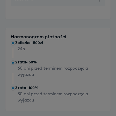
Dodatkowy komplet sprzętu z butami
+ 200 PLN
Szkolenie SKI grupowe (dorośli)
Rozszerzenie bagażu głównego (opcja XXL)
+790 PLN
+ 100 PLN
Szkolenie SNB grupowe (dorośli)
Transport 1 sztuki bagażu (dla osób z dojazdem
+790 PLN
własnym)
Harmonogram płatności
+ 300 PLN
Zaliczka
- 500zł
Transport kompletu sprzętu z butami (dla osób z
24h
dojazdem własnym)
+ 200 PLN
2 rata
- 50%
60 dni przed terminem rozpoczęcia
wyjazdu
3 rata
- 100%
30 dni przed terminem rozpoczęcia
wyjazdu