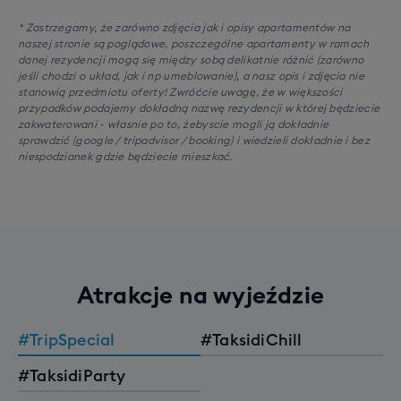
* Zastrzegamy, że zarówno zdjęcia jak i opisy apartamentów na
naszej stronie są poglądowe, poszczególne apartamenty w ramach
danej rezydencji mogą się między sobą delikatnie różnić (zarówno
jeśli chodzi o układ, jak i np umeblowanie), a nasz opis i zdjęcia nie
stanowią przedmiotu oferty! Zwróćcie uwagę, że w większości
przypadków podajemy dokładną nazwę rezydencji w której będziecie
zakwaterowani - własnie po to, żebyscie mogli ją dokładnie
sprawdzić (google / tripadvisor / booking) i wiedzieli dokładnie i bez
niespodzianek gdzie będziecie mieszkać.
Atrakcje na wyjeździe
#TripSpecial
#TaksidiChill
#TaksidiParty