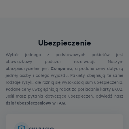
Cena grupowego szkolenia narciarskiego to 790 zł.
Rezerwując wyjazd zadeklaruj jeden z poniższych
poziomów Twojego zaawansowania:
Opcje do wyboru:
Poziom zero
Ubezpieczenie
Poziom początkujący
Poziom średniozaawansowany
Wybór jednego z podstawowych pakietów jest
Poziom zaawansowany
obowiązkowy podczas rezerwacji. Naszym
ubezpieczycielem jest
Compensa
, a podane ceny dotyczą
jednej osoby i całego wyjazdu. Pakiety obejmują te same
rodzaje ryzyk, ale różnią się wysokością sum ubezpieczenia.
Podane ceny uwzględniają rabat za posiadanie karty EKUZ.
Jeśli masz pytania dotyczące ubezpieczeń, odwiedź
nasz
dział ubezpieczeniowy w FAQ
.