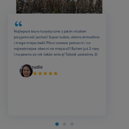
dołaczyć do grupy o najbliższym poziomie,
zamienić swoje szkolenie grupowe na 3 godziny
szkolenia indywidualnego, lub zrezygnować ze
szkolenia.
Biuro oraz cała ekipa Taksidi robią MEGA robotę!
Szybki kontakt, dobre ceny, mega miejscówki i
wspaniali ludzie! Byłem z nimi już na paru
wyjazdach zimowych oraz letnich, w tym podczas
wybuchu pandemii i wiem jedno - nie zamieniłbym
biura na żadne inne!
Kamil
Szkolenie SKI grupowe (dorośli)
Cena grupowego szkolenia narciarskiego to 790
zł