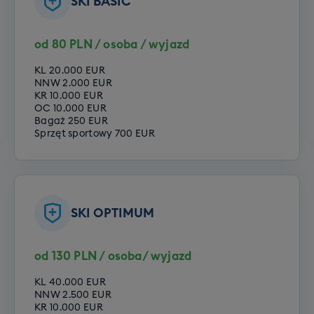
SKI BASIC
Szkolenie SNB grupowe (dorośli)
od 80 PLN / osoba / wyjazd
Cena grupowego szkolenia snowboardowego to
790 zł.
KL 20.000 EUR
NNW 2.000 EUR
KR 10.000 EUR
Cena grupowego szkolenia
OC 10.000 EUR
Bagaż 250 EUR
snowboardowego to 790 zł. Rezerwując
Sprzęt sportowy 700 EUR
wyjazd zadeklaruj jeden z poniższych
poziomów Twojego zaawansowania:
Opcje do wyboru:
SKI OPTIMUM
Poziom zero
Poziom początkujący
Poziom średniozaawansowany
od 130 PLN / osoba/ wyjazd
Poziom zaawansowany
KL 40.000 EUR
NNW 2.500 EUR
KR 10.000 EUR