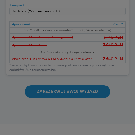
Transport:
Apartament
Cena*
San Candido - Zakwaterowanie Comfort (różne rezydencje)
3740
PLN
Apartament 4-osobowy (salon + sypialnia)
3640
PLN
Apartament 6-osobowy
San Candido - rezydencja Edelweiss
3640
PLN
APARTAMENT 5 OSOBOWY STANDARD, 3-POKOJOWY
*cena poglądowa - może ulec zmianie podczas rezerwacji przy wyborze
dodatków i/lub naliczania zniżek
ZAREZERWUJ SWOJ WYJAZD