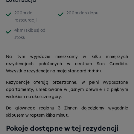
zjazdu Pucharu Świata) - wszystkich chętnych
zabierzemy tu na
dodatkową wycieczkę Ski Safari w
200m
do
200m
do sklepu
ramach rozszerzenia Dolomiti Experience!
(transport:
restauracji
autokar/skibus)
4km (skibus)
od
stoku
Na tym wyjeździe mieszkamy w kilku mniejszych
rezydencjach położonych w centrum San Candido.
Wszystkie rezydencje na mają standard ★★★+.
Rezydencje oferują przestronne, w pełni wyposażone
apartamenty, umeblowane w jasnym drewnie i z pięknym
widokiem na okoliczne góry.
Do głównego regionu 3 Zinnen dojedziemy wygodnie
skibusem w raptem kilka minut.
Pokoje dostępne w tej rezydencji