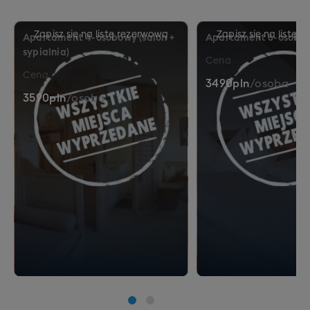
Apartament 4-osobowy (salon +
Apartament 6-osobo
sypialnia)
Cena
Cena
3490
pln
/
osoba
3590
pln
/
osoba