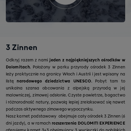
3 Zinnen
Odkryj razem z nami
jeden z najpiękniejszych ośrodków w
Dolomitach
. Położony w parku przyrody ośrodek 3 Zinnen
leży praktycznie na granicy Włoch i Austrii i jest wpisany na
listę
narodowego dziedzictwa UNESCO
. Pobyt tam to
unikalna szansa obcowania z alpejską przyrodą w jej
malowniczej, zimowej odsłonie. Czyste powietrze, bogactwo
i różnorodność natury, pozwolą lepiej zrelaksować się nawet
podczas aktywnego zimowego wypoczynku.
Nasz karnet podstawowy
obejmuje cały ośrodek 3 Zinnen (6
dni jazdy), a
w ramach
rozszerzenia DOLOMITI EXPERIENCE
oferujemy karnet 3+3 obejmujący 3 wycieczki do pobliskich