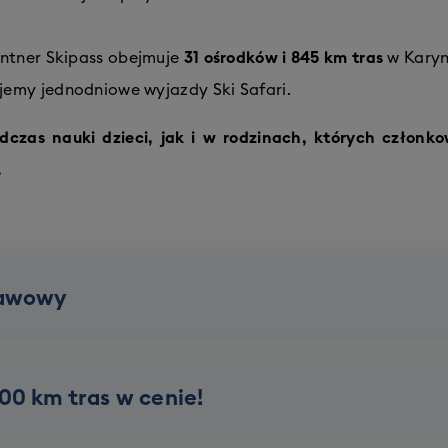
ntner Skipass obejmuje
31 ośrodków i 845 km tras
w Karyn
emy jednodniowe wyjazdy Ski Safari.
czas nauki dzieci, jak i w rodzinach, których członko
.
tawowy
Nassfeld
00 km tras w cenie!
110km tras
5 gondoli