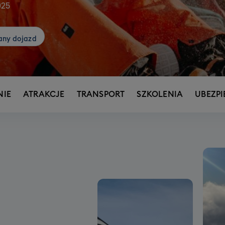
025
any dojazd
IE
ATRAKCJE
TRANSPORT
SZKOLENIA
UBEZPI