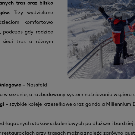
anych tras oraz blisko
ągów
. Trzy wydzielone
dzieciom komfortowo
h, podczas gdy rodzice
 sieci tras o różnym
 śniegowe
– Nassfeld
a w sezonie, a rozbudowany system naśnieżania wspiera u
gi
– szybkie koleje krzesełkowe oraz gondola Millennium E
d łagodnych stoków szkoleniowych po dłuższe i bardziej 
 restauracjach przy trasach można znaleźć zarówno austri