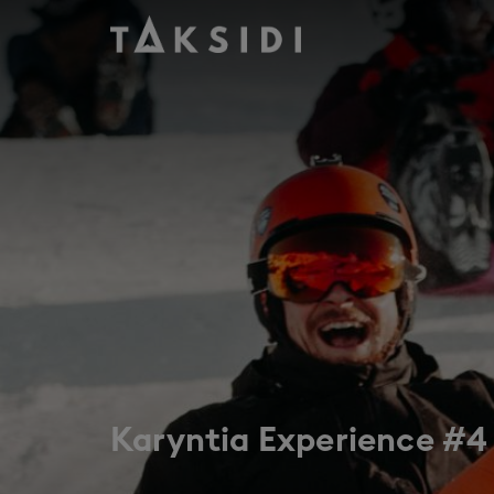
Wyjazd do Austrii na narty i snowboard do Nassfeld, marze
Karyntia Experience #4