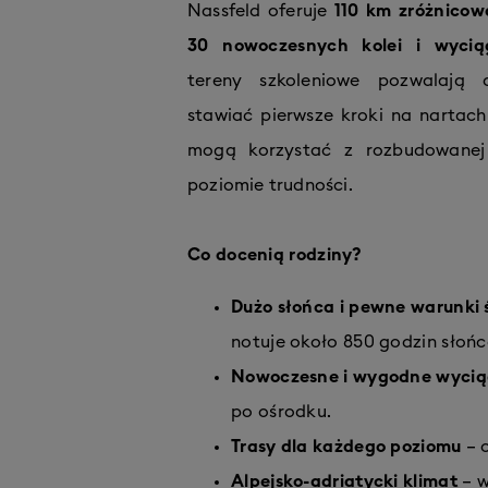
Nassfeld oferuje
110 km zróżnicow
30 nowoczesnych kolei i wyci
tereny szkoleniowe pozwalają 
stawiać pierwsze kroki na nartac
mogą korzystać z rozbudowanej
poziomie trudności.
Co docenią rodziny?
Dużo słońca i pewne warunki
notuje około 850 godzin słońc
Nowoczesne i wygodne wycią
po ośrodku.
Trasy dla każdego poziomu
– o
Alpejsko-adriatycki klimat
– w