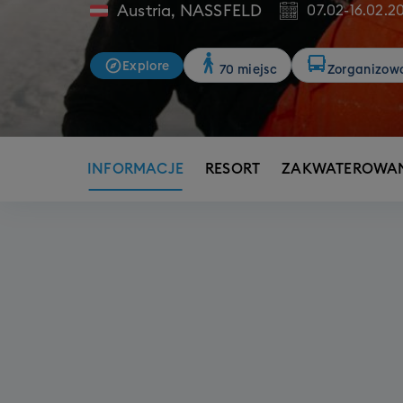
Austria
,
NASSFELD
07.02
-
16.02.2
Explore
70 miejsc
Zorganizow
INFORMACJE
RESORT
ZAKWATEROWAN