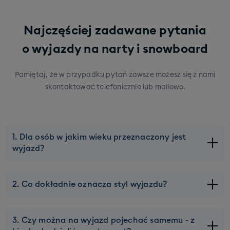
Najczęściej zadawane pytania
o wyjazdy na narty i snowboard
Pamiętaj, że w przypadku pytań zawsze możesz się z nami
skontaktować telefonicznie lub mailowo.
1. Dla osób w jakim wieku przeznaczony jest
wyjazd?
Naszą ofertę kierujemy do młodych osób w wieku ok 20-
2. Co dokładnie oznacza styl wyjazdu?
45 lat. Górna granica wieku może zostać lekko
przesunięta, ale tylko na wybranych wyjazdach. Pod
Każdy wyjazd w naszej ofercie ma przypisany konkretny
kątem zakwaterowania staramy się dobierać Was w taki
3. Czy można na wyjazd pojechać samemu - z
styl - żebyście wiedzieli czego mniej więcej spodziewać
sposób, żebyście mieszkali z ekipą w Waszym wieku.