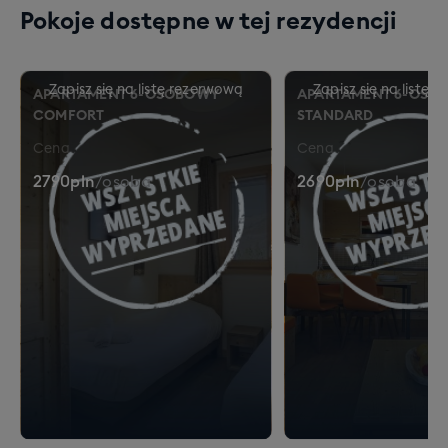
Pokoje dostępne w tej rezydencji
APARTAMENT 6-OSOBOWY
APARTAMENT 6-OSO
COMFORT
STANDARD
Cena
Cena
2790
pln
/
osoba
2690
pln
/
osoba