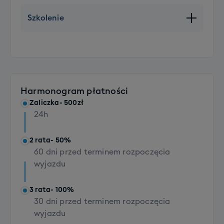
+ 450 PLN
Szkolenie
Dodatkowy komplet sprzętu z butami
+ 200 PLN
Szkolenie SKI grupowe (dorośli)
Rozszerzenie bagażu głównego (opcja XXL)
+790 PLN
+ 100 PLN
Szkolenie SNB grupowe (dorośli)
Transport 1 sztuki bagażu (dla osób z dojazdem
+790 PLN
własnym)
Harmonogram płatności
+ 300 PLN
Zaliczka
- 500zł
Transport kompletu sprzętu z butami (dla osób z
24h
dojazdem własnym)
+ 200 PLN
2 rata
- 50%
60 dni przed terminem rozpoczęcia
wyjazdu
3 rata
- 100%
30 dni przed terminem rozpoczęcia
wyjazdu