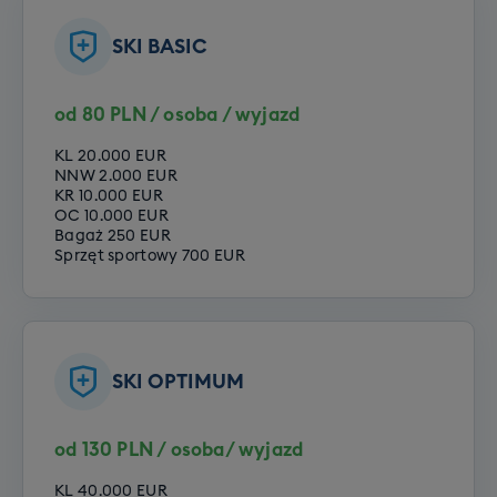
SKI BASIC
Szkolenie SNB grupowe (dorośli)
od 80 PLN / osoba / wyjazd
Cena grupowego szkolenia snowboardowego to
790 zł.
KL 20.000 EUR
NNW 2.000 EUR
KR 10.000 EUR
Cena grupowego szkolenia
OC 10.000 EUR
Bagaż 250 EUR
snowboardowego to 790 zł. Rezerwując
Sprzęt sportowy 700 EUR
wyjazd zadeklaruj jeden z poniższych
poziomów Twojego zaawansowania:
Opcje do wyboru:
SKI OPTIMUM
Poziom zero
Poziom początkujący
Poziom średniozaawansowany
od 130 PLN / osoba/ wyjazd
Poziom zaawansowany
KL 40.000 EUR