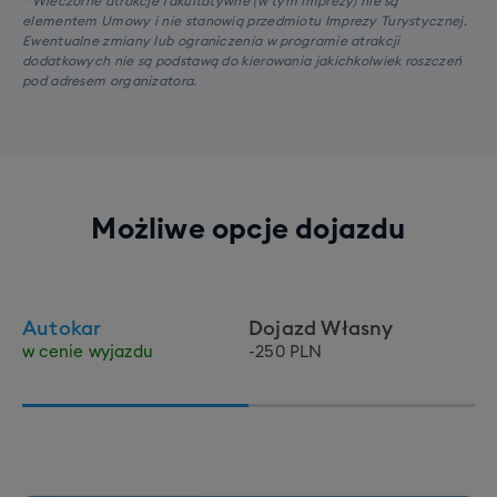
* Wieczorne atrakcje fakultatywne (w tym imprezy) nie są
elementem Umowy i nie stanowią przedmiotu Imprezy Turystycznej.
Ewentualne zmiany lub ograniczenia w programie atrakcji
dodatkowych nie są podstawą do kierowania jakichkolwiek roszczeń
pod adresem organizatora.
Możliwe opcje dojazdu
Autokar
Dojazd Własny
w cenie wyjazdu
-250 PLN