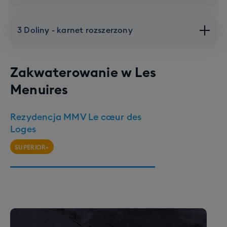
3 Doliny - karnet rozszerzony
Zakwaterowanie w
Les
Menuires
Les Menuires
Rezydencja MMV Le cœur des
Loges
160 km tras
6 Gondoli
11 krzesełek
SUPERIOR+
3 Doliny
10 orczyków
1 snowpark
600 km tras
34 gondole
59 krzesełek
Jeździmy na całym obszarze Les Menuires / Saint
Marin.