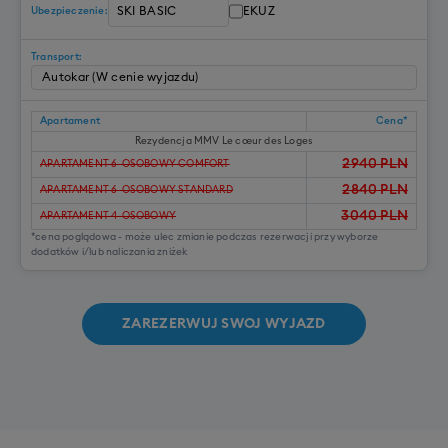
EKUZ
Ubezpieczenie:
Transport:
Apartament
Cena*
Rezydencja MMV Le cœur des Loges
2940
PLN
APARTAMENT 6-OSOBOWY COMFORT
2840
PLN
APARTAMENT 6-OSOBOWY STANDARD
3040
PLN
APARTAMENT 4-OSOBOWY
*cena poglądowa - może ulec zmianie podczas rezerwacji przy wyborze
dodatków i/lub naliczania zniżek
ZAREZERWUJ SWOJ WYJAZD