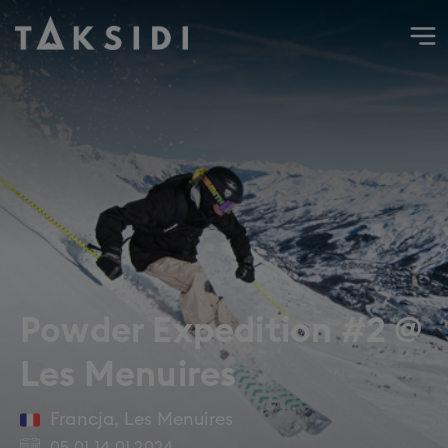
Wyjazd do Francji na narty i snowboard do Les Menuires, s
Powder Expedition #2 @
Les Menuires
Francja
,
Les Menuires