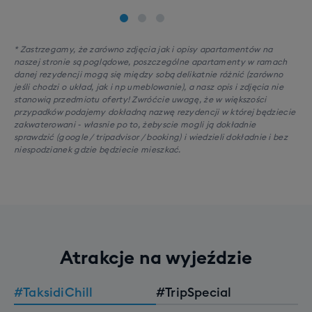
* Zastrzegamy, że zarówno zdjęcia jak i opisy apartamentów na
naszej stronie są poglądowe, poszczególne apartamenty w ramach
danej rezydencji mogą się między sobą delikatnie różnić (zarówno
jeśli chodzi o układ, jak i np umeblowanie), a nasz opis i zdjęcia nie
stanowią przedmiotu oferty! Zwróćcie uwagę, że w większości
przypadków podajemy dokładną nazwę rezydencji w której będziecie
zakwaterowani - własnie po to, żebyscie mogli ją dokładnie
sprawdzić (google / tripadvisor / booking) i wiedzieli dokładnie i bez
niespodzianek gdzie będziecie mieszkać.
Atrakcje na wyjeździe
#TaksidiChill
#TripSpecial