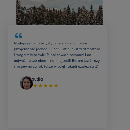
poziomie, poinformujemy Cię o tym przed
wyjazdem. Będziesz wtedy mógł(-a)
dołaczyć do grupy o najbliższym poziomie,
zamienić swoje szkolenie grupowe na 3 godziny
szkolenia indywidualnego, lub zrezygnować ze
szkolenia.
Biuro oraz cała ekipa Taksidi robią MEGA robotę!
Szybki kontakt, dobre ceny, mega miejscówki i
wspaniali ludzie! Byłem z nimi już na paru
wyjazdach zimowych oraz letnich, w tym podczas
wybuchu pandemii i wiem jedno - nie zamieniłbym
biura na żadne inne!
Kamil
Szkolenie SKI grupowe (dorośli)
Cena grupowego szkolenia narciarskiego to 790
zł