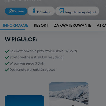
05.01
-
14.01.2024
Explore
150 miejsc
Zorganizowany dojazd
INFORMACJE
RESORT
ZAKWATEROWANIE
ATR
W PIGUŁCE:
Zakwaterowanie przy stoku (ski-in, ski-out)
Strefa wellness & SPA w rezydencji
W samym sercu 3 Dolin
Doskonałe warunki śniegowe