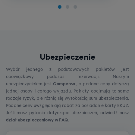
Cena grupowego szkolenia narciarskiego to 790 zł.
Rezerwując wyjazd zadeklaruj jeden z poniższych
poziomów Twojego zaawansowania:
Opcje do wyboru:
Poziom zero
Ubezpieczenie
Poziom początkujący
Poziom średniozaawansowany
Wybór jednego z podstawowych pakietów jest
Poziom zaawansowany
obowiązkowy podczas rezerwacji. Naszym
ubezpieczycielem jest
Compensa
, a podane ceny dotyczą
jednej osoby i całego wyjazdu. Pakiety obejmują te same
rodzaje ryzyk, ale różnią się wysokością sum ubezpieczenia.
Podane ceny uwzględniają rabat za posiadanie karty EKUZ.
Jeśli masz pytania dotyczące ubezpieczeń, odwiedź
nasz
dział ubezpieczeniowy w FAQ
.