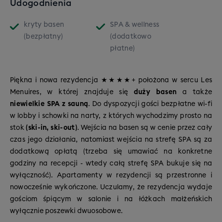
Udogodnienia
każdy zjazd był po innej trasie:)) i ośrodków takich jak
średniozaawansowanych narciarzy (trudne
Val Thorens,
Les Menuires-St Martin, Méribel czy
niebieskie i czerwone)
kryty basen
SPA & wellness
Courchevel.
8% tras trudnych – dla poszukiwaczy
(bezpłatny)
(dodatkowo
adrenaliny i mocniejszych wrażeń (czarne)
płatne)
Piękna i nowa rezydencja ★★★★+ położona w sercu Les
Menuires, w której znajduje się
duży basen
a także
niewielkie SPA z sauną
. Do dyspozycji gości bezpłatne wi-fi
w lobby i schowki na narty, z których wychodzimy prosto na
stok
(ski-in, ski-out)
. Wejścia na basen są w cenie przez cały
czas jego działania, natomiast wejścia na strefę SPA są za
dodatkową opłatą (trzeba się umawiać na konkretne
godziny na recepcji - wtedy całą strefę SPA bukuje się na
wyłączność). Apartamenty w rezydencji są przestronne i
nowocześnie wykończone. Uczulamy, że rezydencja wydaje
gościom śpiącym w salonie i na łóżkach małżeńskich
wyłącznie poszewki dwuosobowe.