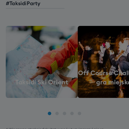
#TaksidiParty
Off Course Chal
Taksidi Ski Orient
gra miejsk