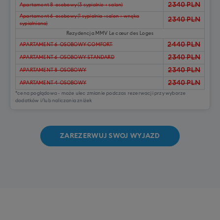
2340
PLN
Apartament 8-osobowy (3 sypialnie + salon)
Apartament 6-osobowy (1 sypialnia +salon + wnęka
2340
PLN
sypialniana)
Rezydencja MMV Le cœur des Loges
2440
PLN
APARTAMENT 6-OSOBOWY COMFORT
2340
PLN
APARTAMENT 6-OSOBOWY STANDARD
2340
PLN
APARTAMENT 8-OSOBOWY
2340
PLN
APARTAMENT 4-OSOBOWY
*cena poglądowa - może ulec zmianie podczas rezerwacji przy wyborze
dodatków i/lub naliczania zniżek
ZAREZERWUJ SWOJ WYJAZD