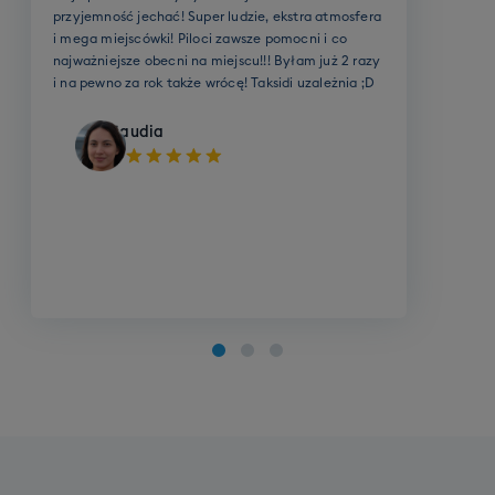
ość jechać! Super ludzie, ekstra atmosfera
Sz
iejscówki! Piloci zawsze pomocni i co
wspani
ejsze obecni na miejscu!!! Byłam już 2 razy
wy
no za rok także wrócę! Taksidi uzależnia ;D
wy
bi
Klaudia
Szkolenie SKI grupowe (dorośli)
Cena grupowego szkolenia narciarskiego to 790
zł
Cena grupowego szkolenia narciarskiego to 790 zł.
Rezerwując wyjazd zadeklaruj jeden z poniższych
poziomów Twojego zaawansowania:
Opcje do wyboru: