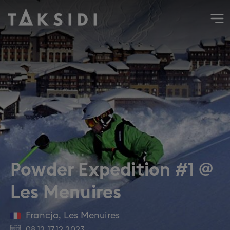
Wyjazd do Francji na narty i snowboard do Les Menuires, s
Powder Expedition #1 @
Les Menuires
Francja
,
Les Menuires