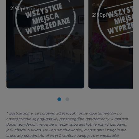
Cena
2190
pln
/
osoba
2190
pln
/
osoba
* Zastrzegamy, że zarówno zdjęcia jak i opisy apartamentów na
naszej stronie są poglądowe, poszczególne apartamenty w ramach
danej rezydencji mogą się między sobą delikatnie różnić (zarówno
jeśli chodzi o układ, jak i np umeblowanie), a nasz opis i zdjęcia nie
stanowią przedmiotu oferty! Zwróćcie uwagę, że w większości