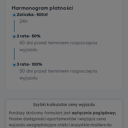
+790 PLN
własnym)
Harmonogram płatności
+ 300 PLN
Zaliczka
- 500zł
Transport kompletu sprzętu z butami (dla osób z
24h
dojazdem własnym)
+ 200 PLN
2 rata
- 50%
60 dni przed terminem rozpoczęcia
wyjazdu
3 rata
- 100%
30 dni przed terminem rozpoczęcia
wyjazdu
Szybki kalkulator ceny wyjazdu
Poniższy skrócony formularz jest
wyłącznie poglądowy;
finalne dostępności apartamentów i wiążąca cena
wyjazdu uwzględniające zniżki i wszystkie możliwe do