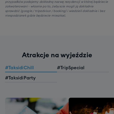
przypadków podajemy dokładną nazwę rezydencji w której będziecie
zakwaterowani - własnie po to, żebyscie mogli ją dokładnie
sprawdzić (google / tripadvisor / booking) i wiedzieli dokładnie i bez
niespodzianek gdzie będziecie mieszkać.
Atrakcje na wyjeździe
#TaksidiChill
#TripSpecial
#TaksidiParty