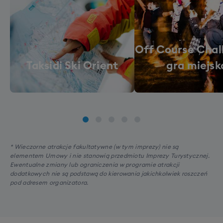
Off Course Chal
Taksidi Ski Orient
gra miejsk
* Wieczorne atrakcje fakultatywne (w tym imprezy) nie są
elementem Umowy i nie stanowią przedmiotu Imprezy Turystycznej.
Ewentualne zmiany lub ograniczenia w programie atrakcji
dodatkowych nie są podstawą do kierowania jakichkolwiek roszczeń
pod adresem organizatora.