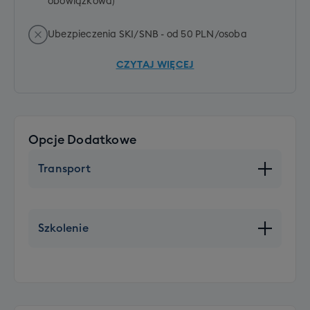
obowiązkowa)
Ubezpieczenia SKI/SNB - od 50 PLN/osoba
CZYTAJ WIĘCEJ
Opcje Dodatkowe
Transport
Wolne miejsce w autokarze
+ 450 PLN
Szkolenie
Dodatkowy komplet sprzętu z butami
+ 200 PLN
Szkolenie SKI grupowe (dorośli)
Rozszerzenie bagażu głównego (opcja XXL)
+790 PLN
+ 100 PLN
Szkolenie SNB grupowe (dorośli)
Transport 1 sztuki bagażu (dla osób z dojazdem