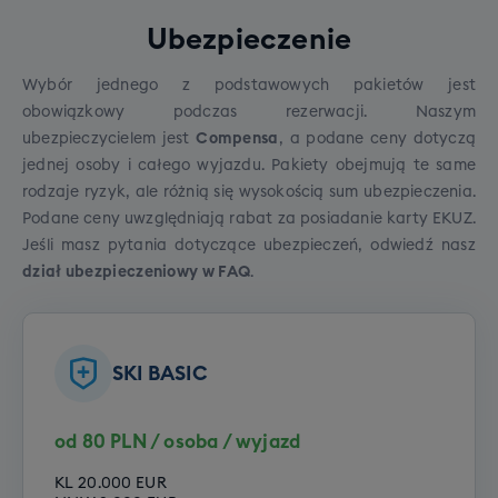
Poziom zero
Ubezpieczenie
Poziom początkujący
Poziom średniozaawansowany
Wybór jednego z podstawowych pakietów jest
Poziom zaawansowany
obowiązkowy podczas rezerwacji. Naszym
ubezpieczycielem jest
Compensa
, a podane ceny dotyczą
jednej osoby i całego wyjazdu. Pakiety obejmują te same
rodzaje ryzyk, ale różnią się wysokością sum ubezpieczenia.
Podane ceny uwzględniają rabat za posiadanie karty EKUZ.
Jeśli masz pytania dotyczące ubezpieczeń, odwiedź
nasz
dział ubezpieczeniowy w FAQ
.
SKI BASIC
Szkolenie SNB grupowe (dorośli)
od 80 PLN / osoba / wyjazd
Cena grupowego szkolenia snowboardowego to
790 zł.
KL 20.000 EUR