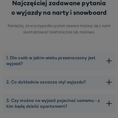
Najczęściej zadawane pytania
o wyjazdy na narty i snowboard
Pamiętaj, że w przypadku pytań zawsze możesz się z nami
skontaktować telefonicznie lub mailowo.
1. Dla osób w jakim wieku przeznaczony jest
wyjazd?
Naszą ofertę kierujemy do młodych osób w wieku ok 20-
2. Co dokładnie oznacza styl wyjazdu?
45 lat. Górna granica wieku może zostać lekko
przesunięta, ale tylko na wybranych wyjazdach. Pod
Każdy wyjazd w naszej ofercie ma przypisany konkretny
kątem zakwaterowania staramy się dobierać Was w taki
3. Czy można na wyjazd pojechać samemu - z
styl - żebyście wiedzieli czego mniej więcej spodziewać
sposób, żebyście mieszkali z ekipą w Waszym wieku.
kim będę dzielić apartament?
się na miejscu. Wyjazd PARTY to wyjazd gdzie nacisk
Ponadto w ofercie mamy także wyjazdy opatrzone
kładziemy na imprezy i integrację. Wyjazd CHILL to
tagiem “Family”, które skierowane są do rodzin z dziećmi.