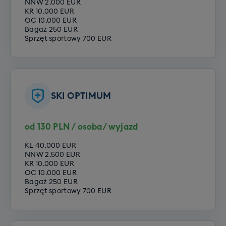
NNW 2.000 EUR
KR 10.000 EUR
Cena grupowego szkolenia
OC 10.000 EUR
Bagaż 250 EUR
snowboardowego to 790 zł. Rezerwując
Sprzęt sportowy 700 EUR
wyjazd zadeklaruj jeden z poniższych
poziomów Twojego zaawansowania:
Opcje do wyboru:
SKI OPTIMUM
Poziom zero
Poziom początkujący
Poziom średniozaawansowany
od 130 PLN / osoba/ wyjazd
Poziom zaawansowany
KL 40.000 EUR
NNW 2.500 EUR
KR 10.000 EUR
OC 10.000 EUR
Bagaż 250 EUR
Sprzęt sportowy 700 EUR