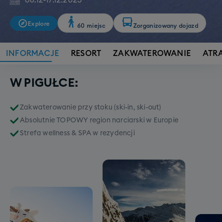
08.12
-
17.12.2023
Explore
60 miejsc
Zorganizowany dojazd
INFORMACJE
RESORT
ZAKWATEROWANIE
ATR
W PIGUŁCE:
Zakwaterowanie przy stoku (ski-in, ski-out)
Absolutnie TOPOWY region narciarski w Europie
Strefa wellness & SPA w rezydencji