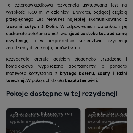
Val Thorens,
Les Menuires-St Martin, Méribel czy
Ta czterogwiazdkowa rezydencja usytuowana jest na
niebieskie i czerwone)
Courchevel.
wysokości 1850 m, w dzielnicy Bruyeres, będącej częścią
8% tras trudnych – dla poszukiwaczy
przepięknego Les Menuires
najlepiej skomunikowaną z
adrenaliny i mocniejszych wrażeń (czarne)
trasami całych 3 Dolin.
W odpowiednich warunkach jej
doskonałe położenie umożliwia
zjazd ze stoku tuż pod samą
rezydencję
, a w bezpośrednim sąsiedztwie rezydencji
znajdziemy dużo knajp, barów i sklep.
Rezydencja oferuje gościom elegancko urządzone i
kompleksowo wyposazone apartamenty, a ponadto
możliwość korzystania z
krytego basenu, sauny i łaźni
tureckiej
. W pokojach działa
bezpłatne wi-fi
.
Pokoje dostępne w tej rezydencji
Apartament 8-osobowy (3
Apartament 6-osobow
sypialnie + salon)
sypialnia +salon + wn
sypialniana)
Cena