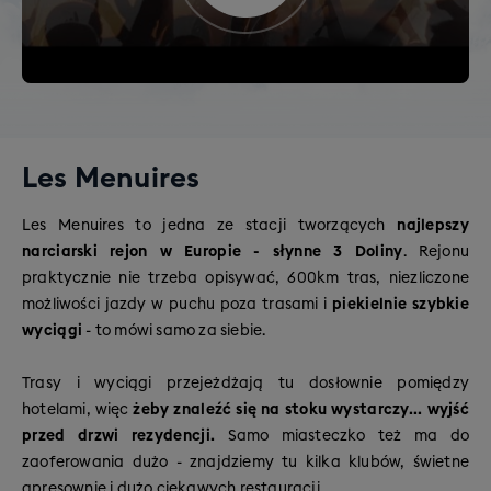
Les Menuires
Les Menuires to jedna ze stacji tworzących
najlepszy
narciarski rejon w Europie - słynne 3 Doliny
. Rejonu
praktycznie nie trzeba opisywać, 600km tras, niezliczone
możliwości jazdy w puchu poza trasami i
piekielnie szybkie
wyciągi
- to mówi samo za siebie.
Trasy i wyciągi przejeżdżają tu dosłownie pomiędzy
hotelami, więc
żeby znaleźć się na stoku wystarczy... wyjść
przed drzwi rezydencji.
Samo miasteczko też ma do
zaoferowania dużo - znajdziemy tu kilka klubów, świetne
apresownie i dużo ciekawych restauracji.