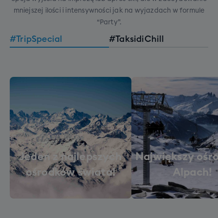
mniejszej ilości i intensywności jak na wyjazdach w formule
“Party”.
#TripSpecial
#TaksidiChill
Jeden z najlepszych
Największy ośr
ośrodków świata!
Alpach!