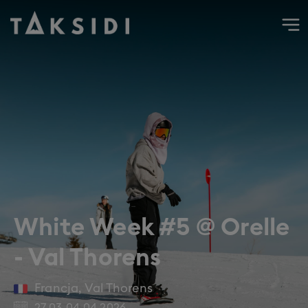
Wyjazd do Francji na narty i snowboard do Orelle - Val Tho
White Week #5 @ Orelle
- Val Thorens
Francja
,
Val Thorens