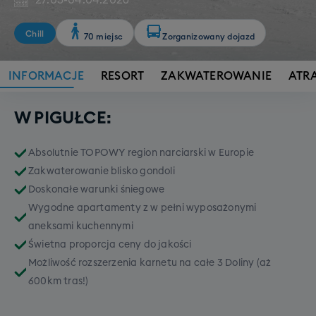
27.03
-
04.04.2026
Chill
70 miejsc
Zorganizowany dojazd
INFORMACJE
RESORT
ZAKWATEROWANIE
ATR
W PIGUŁCE:
Absolutnie TOPOWY region narciarski w Europie
Zakwaterowanie blisko gondoli
Doskonałe warunki śniegowe
Wygodne apartamenty z w pełni wyposażonymi
aneksami kuchennymi
Świetna proporcja ceny do jakości
Możliwość rozszerzenia karnetu na całe 3 Doliny (aż
600km tras!)