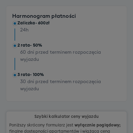
Rozszerzenie bagażu głównego (opcja XXL)
+ 100 PLN
Harmonogram płatności
Transport 1 sztuki bagażu (dla osób z dojazdem
Zaliczka
- 600zł
własnym)
24h
+ 300 PLN
Transport kompletu sprzętu z butami (dla osób z
2 rata
- 50%
dojazdem własnym)
60 dni przed terminem rozpoczęcia
+ 200 PLN
wyjazdu
3 rata
- 100%
30 dni przed terminem rozpoczęcia
wyjazdu
Szybki kalkulator ceny wyjazdu
Poniższy skrócony formularz jest
wyłącznie poglądowy;
finalne dostępności apartamentów i wiążąca cena