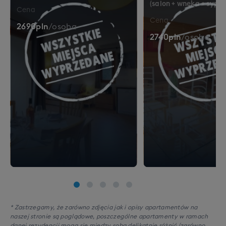
(salon + wnęka + sypia
Cena
Cena
2690
pln
/
osoba
2740
pln
/
osoba
* Zastrzegamy, że zarówno zdjęcia jak i opisy apartamentów na
naszej stronie są poglądowe, poszczególne apartamenty w ramach
danej rezydencji mogą się między sobą delikatnie różnić (zarówno