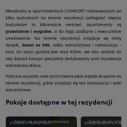
wręcz bezdrzewne połacie szerokich stoków,
rozszerzenie karnetu pamiętajcie, że jadąc do
sprawiające, że każdy amator jazdy w świeżym puchu
dalszych dolin musicie wrócić z powrotem do głównego
Mieszkamy w apartamentach COMFORT rozlokowanych po
będzie tu każdego dnia odkrywał coraz to nowe,
ośrodka.
kilku budynkach na terenie rezydencji (odległość między
dziewicze zjazdy i trasy.
budynkami to kilkanaście metrów). Apartamenty są
W ośrodku Val Thorens-Orelle jeździmy
na
przestronne i wygodne
, a do tego zadbane i nowocześnie
wysokościach od 2 300 do aż 3 200 m n.p.m
., a
umeblowane. Na terenie rezydencji znajduje się mały
struktura tras (pod względem km) wygląda
sklepik,
basen ze SPA
, salka warsztatowa i restauracja -
następująco:
klub. Do stacji gondoli jest stąd 400m, ale aby ułatwić do
niej dojazd kursuje specjalnie dedykowany pod rezydencje
53% tras łatwych – idealne dla początkujących
wahadłowy skibus.
(niebieskie, zielone i trawersy)
36% tras średnich – dla
Podczas wyjazdu całe życie towarzyskie będzie skupione na
średniozaawansowanych narciarzy (czerwone)
terenie rezydencji, gdzie znajduje się też restauracja i salki
11% tras trudnych – dla poszukiwaczy
warsztatowe.
adrenaliny i mocniejszych wrażeń (czarne)
Pokoje dostępne w tej rezydencji
STUDIO 4-OSOBOWE
APARTAMENT 6-OSO