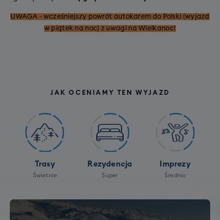
UWAGA - wcześniejszy powrót autokarem do Polski (wyjazd
w piątek na noc) z uwagi na Wielkanoc!
JAK OCENIAMY TEN WYJAZD
Trasy
Rezydencja
Imprezy
Świetnie
Super
Średnio