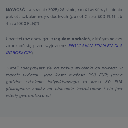
transportu dojazdowego, nasz główny autokar
NOWOŚĆ
- w sezonie 2025/26 istnieje możliwość wykupienia
bezwzględnie poczeka na Ciebie w punkcie
W trosce o bezpieczeństwo i komfort Waszej
pakietu szkoleń indywidualnych (pakiet 2h za 500 PLN lub
+
250
PLN
przesiadkowym, co nie jest gwarantowane przy
podróży obowiązujące limity bagażu będą
4h za 1000 PLN)*!
Miejsce XXL to gwarancja minimum 90cm
dojeździe na własną rękę.
skrupulatnie sprawdzane. Piloci mają prawo do
odległości pomiędzy oparciami siedzeń,
nie przyjęcia na pokład nadbagażu tj.: torby,
Uczestników obowiązuje
regulamin szkoleń
, z którym należy
jeśli nie będziemy w stanie spełnić tego
która przekracza dopuszczalny wymiar wagowy
zapoznać się przed wyjazdem:
REGULAMIN SZKOLEŃ DLA
warunku, zastrzegamy możliwość
lub wymiarowy albo jest walizką utwardzoną ze
DOROSŁYCH
;
wszystkich stron (skorupa), czy też pokrowca
zamiany tej opcji na dodatkowe wolne
narciarskiego, w którym znajduje się coś oprócz
miejsce koło siebie (w tej samej cenie)
*Jeżeli zdecydujesz się na zakup szkolenia grupowego w
sprzętu sportowego.
trakcie wyjazdu, jego koszt wyniesie 200 EUR; jedna
godzina szkolenia indywidualnego to koszt 80 EUR
(dostępność zależy od obłożenia instruktorów i nie jest
wtedy gwarantowana).
* Miejsce XXL to gwarancja minimum
90cm odległości pomiędzy oparciami