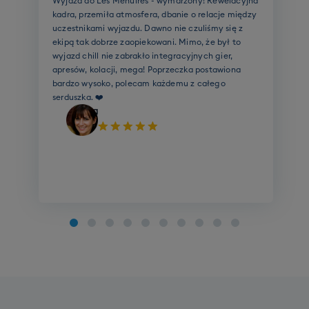
Wyjazd do Les Menuires - wymarzony! Rewelacyjna
kadra, przemiła atmosfera, dbanie o relacje między
uczestnikami wyjazdu. Dawno nie czuliśmy się z
ekipą tak dobrze zaopiekowani. Mimo, że był to
wyjazd chill nie zabrakło integracyjnych gier,
apresów, kolacji, mega! Poprzeczka postawiona
bardzo wysoko, polecam każdemu z całego
serduszka. ❤️
Ela