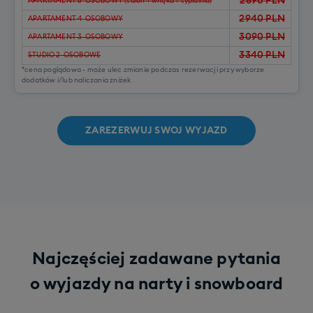
2890
PLN
APARTAMENT 6-OSOBOWY (salon + wnęka + sypialnia)
2940
PLN
APARTAMENT 4-OSOBOWY
3090
PLN
APARTAMENT 3-OSOBOWY
3340
PLN
STUDIO 2-OSOBOWE
*cena poglądowa - może ulec zmianie podczas rezerwacji przy wyborze
dodatków i/lub naliczania zniżek
ZAREZERWUJ SWOJ WYJAZD
Najczęściej zadawane pytania
o wyjazdy na narty i snowboard