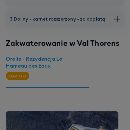
3 Doliny - karnet rozszerzony - za dopłatą
Zakwaterowanie w
Val Thorens
Orelle - Rezydencja Le
Hameau des Eaux
COMFORT
Val Thorens - Orelle
3 Doliny
160 km tras
6 gondoli
15 krzesełek
600 km tras
34 gondole
59 krzesełek
3 orczyki
2 snowparki