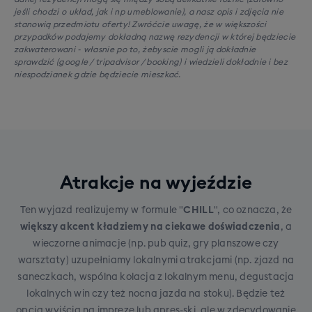
jeśli chodzi o układ, jak i np umeblowanie), a nasz opis i zdjęcia nie
stanowią przedmiotu oferty! Zwróćcie uwagę, że w większości
przypadków podajemy dokładną nazwę rezydencji w której będziecie
zakwaterowani - własnie po to, żebyscie mogli ją dokładnie
sprawdzić (google / tripadvisor / booking) i wiedzieli dokładnie i bez
niespodzianek gdzie będziecie mieszkać.
Atrakcje na wyjeździe
Ten wyjazd realizujemy w formule "
CHILL
", co oznacza, że
większy akcent kładziemy na ciekawe doświadczenia
, a
wieczorne animacje (np. pub quiz, gry planszowe czy
warsztaty) uzupełniamy lokalnymi atrakcjami (np. zjazd na
saneczkach, wspólna kolacja z lokalnym menu, degustacja
lokalnych win czy też nocna jazda na stoku). Będzie też
opcja wyjścia na imprezę lub apres-ski, ale w zdecydowanie