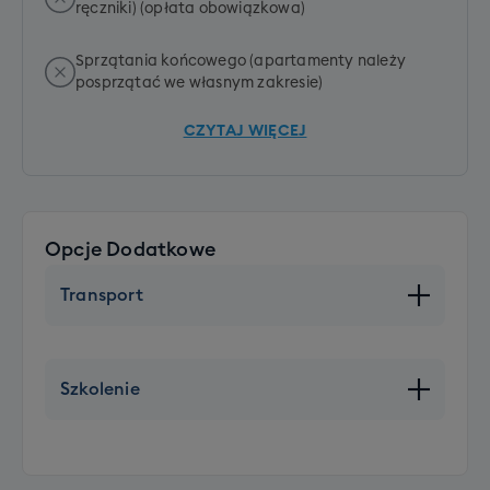
ręczniki) (opłata obowiązkowa)
Sprzątania końcowego (apartamenty należy
posprzątać we własnym zakresie)
CZYTAJ WIĘCEJ
Opcje Dodatkowe
Transport
Miejsce XXL
+ 250 PLN
Szkolenie
Wolne miejsce w autokarze
+ 450 PLN
Dodatkowy komplet sprzętu z butami
+ 200 PLN