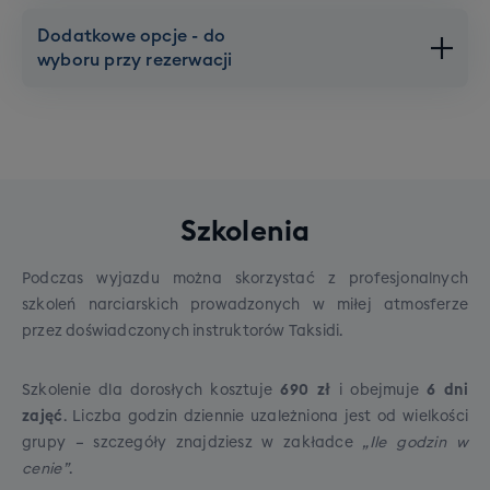
Łódź
Dodatkowe opcje - do
wyboru przy rezerwacji
Brak dopłat,
Dojazd
Bagaż podręczny
gwarantowany
1 sztuka
Dodatkowe opcje - do wyboru
Wrocław
przy rezerwacji
Brak dopłat,
Dojazd
gwarantowany
Maksymalna waga 5 kg
Jeśli potrzebujesz zwiększyć komfort swojej
Dojazd gwarantowany:
Szkolenia
Może to być mały plecak, worek, torebka
podróży lub zwiększyć swój dopuszczalny
damska czy też torba na laptopa.
Bezpośredni autokar:
bagaż, zapraszamy do skorzystania z jednej z
Uruchamiamy go przy
Podczas wyjazdu można skorzystać z profesjonalnych
zebraniu minimum 25 osób z wybranej
poniższych dodatkowych opcji, możliwych do
Musi zmieścić się pod siedzeniem lub w
szkoleń narciarskich prowadzonych w miłej atmosferze
miejscowości.
dokupienia przy rezerwacji wyjazdu:
schowku nad Tobą.
przez doświadczonych instruktorów Taksidi.
Transport antenkowy:
Jeśli chętnych będzie
mniej, dojazd do głównego miejsca zbiórki
Szkolenie dla dorosłych kosztuje
690 zł
i obejmuje
6 dni
zorganizujemy transportem alternatywnym
zajęć
. Liczba godzin dziennie uzależniona jest od wielkości
(najczęściej autokar antenkowy, ale czasami też
grupy – szczegóły znajdziesz w zakładce
„Ile godzin w
PKP / FlixBus).
cenie”
.
Gwarancja połączenia:
W razie opóźnienia