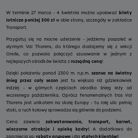
W terminie 27 marca - 4 kwietnia można upolować
bilety
lotnicze poniżej 300 zł
w obie strony, szczegóły w zakładce
Transport.
Przygotuj się na mocne uderzenie - jedziemy poszaleć w
słynnym Val Thorens, do którego dostajemy się z sekcji
Orelle, co pozwala połączyć szusowanie w jednym z
najlepszych ośrodków świata z
rozsądną ceną
!
Dzięki położeniu ponad 2300 m. n.p.m.
szansa na świetny
śnieg przez cały sezon
jest tu większa niż gdziekolwiek
indziej - w górnych częściach ośrodka śnieg leży od
wczesnego października. Oprócz fenomenalnych tras Val
Thorens jest unikatem na skalę Europy - tu rolę ulic pełnią
stoki, a ruch kołowy sprowadza się głównie do podziemi.
Cena zawiera
zakwaterowanie, transport, karnet,
wieczorne atrakcje i opiekę kadry!
A dodatkowo do
zgarnięcia są:
rabaty grupowe
i dla
stałych klientów!