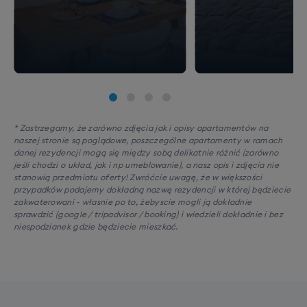
* Zastrzegamy, że zarówno zdjęcia jak i opisy apartamentów na
naszej stronie są poglądowe, poszczególne apartamenty w ramach
danej rezydencji mogą się między sobą delikatnie różnić (zarówno
jeśli chodzi o układ, jak i np umeblowanie), a nasz opis i zdjęcia nie
stanowią przedmiotu oferty! Zwróćcie uwagę, że w większości
przypadków podajemy dokładną nazwę rezydencji w której będziecie
zakwaterowani - własnie po to, żebyscie mogli ją dokładnie
sprawdzić (google / tripadvisor / booking) i wiedzieli dokładnie i bez
niespodzianek gdzie będziecie mieszkać.