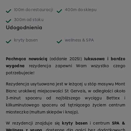
wspaniałych widoków. Znajdziecie tu zarówno trasy
100m
do restauracji
400m
do sklepu
zatopione malowniczo w lasach, jak i bezkresne
300m
od stoku
połacie wysokogórskie.
Udogodnienia
W ośrodku Evasion Mont Blanc jeździmy
na
wysokościach od 1 200 do aż 2 487 m n.p.m
., a
kryty basen
wellness & SPA
struktura tras (pod względem km) wygląda
następująco:
Pachnąca nowością
(oddanie 2025!)
luksusowa i bardzo
47% tras łatwych – idealne dla początkujących
wygodna
rezydencja zapewni Wam wszystko czego
(niebieskie, zielone i trawersy)
potrzebujecie!
37% tras średnich – dla
średniozaawansowanych narciarzy (czerwone)
Rezydencja usytuowana jest w leżącej u stóp masywu Mont
16% tras trudnych – dla poszukiwaczy
Blanc urokliwej miejscowości St Gervais, w odległości około
adrenaliny i mocniejszych wrażeń (czarne)
3-minut spaceru od najbliższego wyciągu Bettex i
kilkuminutowego spaceru od tętniącego życiem centrum
miasteczka (multum sklepów i knajp).
W rezydencji znajduje się
kryty basen
i centrum
SPA &
Wellness z sauną
, dostępne dla gości bez dodatkowych