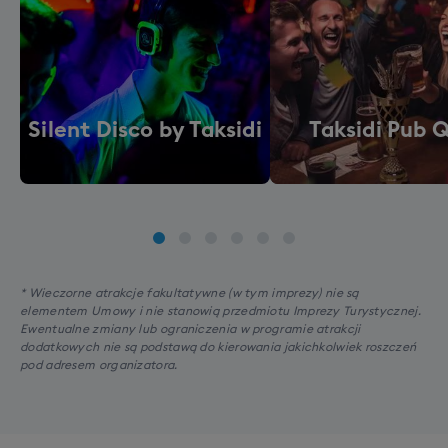
Silent Disco by Taksidi
Taksidi Pub 
* Wieczorne atrakcje fakultatywne (w tym imprezy) nie są
elementem Umowy i nie stanowią przedmiotu Imprezy Turystycznej.
Ewentualne zmiany lub ograniczenia w programie atrakcji
dodatkowych nie są podstawą do kierowania jakichkolwiek roszczeń
pod adresem organizatora.