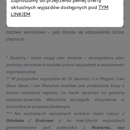
Zapraszamy do przejrzenia pełnej oferty
pokładzie obecny jest pilot, który czuwa nad przebiegiem
aktualnych wyjazdów dostępnych pod
TYM
całej podróży. Standardowa trasa autokaru prowadzi z
LINKIEM
Warszawy
przez
Łódź
i
Wrocław
do
francuskich ośrodków
regionu Rhone Alpes
**. Pozostałe miejsca dosiadek są
możliwe warunkowo – jeśli zbierze się odpowiednia liczba
chętnych.
* Godziny i trasa mogą ulec zmianie – szczegółowy plan
podróży otrzymacie tydzień przed wyjazdem w wiadomości
organizacyjnej.
** W przypadku wyjazdów do St Gervais / La Plagne / Les
Deux Alpes / Les Menuires możliwe jest połączenie trasy z
innymi resortami regionu, co może wpłynąć na godzinę
odjazdu/powrotu. Wszystkie szczegóły otrzymacie w
komunikacie przedwyjazdowym.
*** Na wybranych wyjazdach autokar może ruszyć z
Gdańska / Krakowa
a na niektórych wyjazdach
gwarantowana jest podwózka z
Poznania, czy