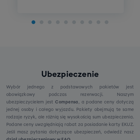
Poziom zero
Szkolenie snowboardowe
Poziom początkujący
Poziom średniozaawansowany
Poziom zaawansowany
Szkolenie indywidualne: pakiet 4 x 1h
Koszt pakietu: 1000 zł
Na wyjeździe istnieje możliwość wzięcia udziału w
Ubezpieczenie
indywidualnym szkoleniu narciarskim lub
snowboardowym
na wszystkich poziomach
Wybór jednego z podstawowych pakietów jest
zaawansowania. Szkolenie prowadzone przez
obowiązkowy podczas rezerwacji. Naszym
polskojęzycznych,
licencjonowanych instruktorów
ubezpieczycielem jest
Compensa
, a podane ceny dotyczą
z wieloletnim doświadczeniem w jeździe. Szkolenia
jednej osoby i całego wyjazdu. Pakiety obejmują te same
odbywają się w kurorcie podstawowym.
Cena:
Szkolenie SNB grupowe (dorośli)
rodzaje ryzyk, ale różnią się wysokością sum ubezpieczenia.
1000zł.
Podane ceny uwzględniają rabat za posiadanie karty EKUZ.
Cena grupowego szkolenia snowboardowego to
WAŻNE
- dzięki zapisom na szkolenia
Jeśli masz pytania dotyczące ubezpieczeń, odwiedź
nasz
790 zł.
indywidualne jesteśmy w stanie dostosować
dział ubezpieczeniowy w FAQ
.