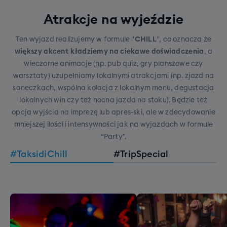
Atrakcje na wyjeździe
Ten wyjazd realizujemy w formule "
CHILL
", co oznacza że
większy akcent kładziemy na ciekawe doświadczenia
, a
wieczorne animacje (np. pub quiz, gry planszowe czy
warsztaty) uzupełniamy lokalnymi atrakcjami (np. zjazd na
saneczkach, wspólna kolacja z lokalnym menu, degustacja
lokalnych win czy też nocna jazda na stoku). Będzie też
opcja wyjścia na imprezę lub apres-ski, ale w zdecydowanie
mniejszej ilości i intensywności jak na wyjazdach w formule
“Party”.
#TaksidiChill
#TripSpecial