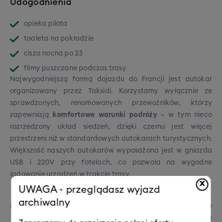
Udogodnienia
opieka pilota
toaleta na pokładzie
cisza nocna po 23
filmy puszczane podczas trasy
Najwygodniejszą formą dojazdu do Francji jest autokar
organizowany przez Taksidi. Korzystamy wyłącznie ze
sprawdzonych, renomowanych przewoźników, którzy
zapewniają
komfortowe warunki podróży
– w tym nieco
rozrzedzony układ siedzeń, dzięki czemu jest więcej
przestrzeni niż w standardowych autokarach turystycznych.
Większość naszych autokarów wyposażona jest w gniazda
USB i 220V przy fotelach, co pozwala na wygodne
ładowanie urządzeń w trakcie trasy.
x
UWAGA - przeglądasz wyjazd
archiwalny
Dbamy też o to, by podróż przebiegała w dobrej atmosferze
– rodziny i grupy znajomych zawsze sadzamy razem, a na