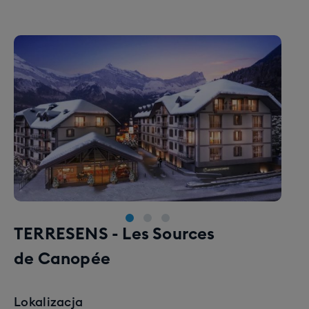
450 km tras
43 krzesełek
78 orczyków
3 snowparki
12 gondol
Karnet podstawowy w cenie
W cenie wyjazdu do St. Gervais otrzymujecie karnet
umożliwiający jazdę w całym ogromnym rejonie
Evasion Mont Blanc - 450km tras!
Karnet obejmuje
wiele ośrodków
: Saint-Gervais, Saint-Nicolas de
Véroce, Megève - Rochebrune - Côte 2000, Les
Contamines - Hauteluce, Jaillet - Combloux, La
TERRESENS - Les Sources
Giettaz. Większość z nich połączona jest wyciągami,
de Canopée
można więc przemieszczać się między nimi bez
odpinania nart lub deski!
Region jest absolutnie niesamowity - zarówno pod
Lokalizacja
kątem zróżnicowania tras, infrastruktury, jak i