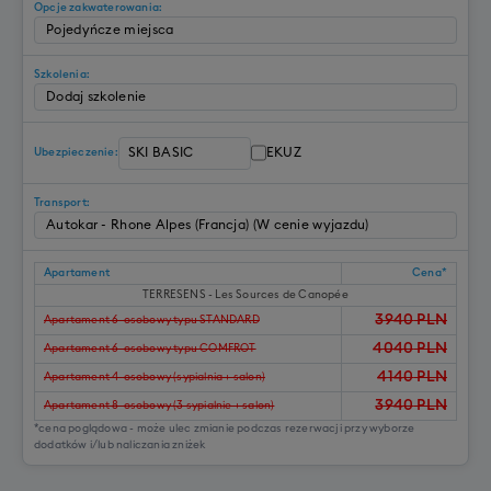
Opcje zakwaterowania:
Szkolenia:
EKUZ
Ubezpieczenie:
Transport:
Apartament
Cena*
TERRESENS - Les Sources de Canopée
3940
PLN
Apartament 6-osobowy typu STANDARD
4040
PLN
Apartament 6-osobowy typu COMFROT
4140
PLN
Apartament 4-osobowy (sypialnia + salon)
3940
PLN
Apartament 8-osobowy (3 sypialnie + salon)
*cena poglądowa - może ulec zmianie podczas rezerwacji przy wyborze
dodatków i/lub naliczania zniżek