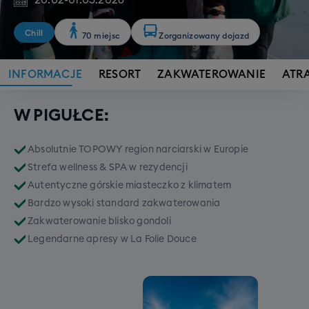
20.02
-
01.03.2026
Chill
70 miejsc
Zorganizowany dojazd
INFORMACJE
RESORT
ZAKWATEROWANIE
ATR
W PIGUŁCE:
Absolutnie TOPOWY region narciarski w Europie
Strefa wellness & SPA w rezydencji
Autentyczne górskie miasteczko z klimatem
Bardzo wysoki standard zakwaterowania
Zakwaterowanie blisko gondoli
Legendarne apresy w La Folie Douce