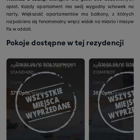
opłat. Każdy apartament ma swój wygodny schowek na
narty. Większość apartamentów ma balkony, z których
rozpościera się fenomenalny wręcz widok na miasto i masyw
Fix w oddali.
Pokoje dostępne w tej rezydencji
Apartament 6-osobowy typu
Apartament 6-osobo
STANDARD
COMFROT
Cena
Cena
3790
pln
/
osoba
3890
pln
/
osoba