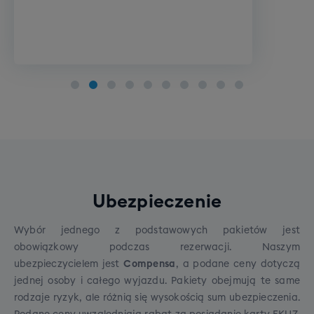
Opcje do wyboru:
Opcje do wyboru:
Szkolenie narciarskie
Poziom zero
Szkolenie snowboardowe
Poziom początkujący
Poziom średniozaawansowany
Poziom zaawansowany
Szkolenie indywidualne: pakiet 4 x 1h
Koszt pakietu: 1000 zł
Na wyjeździe istnieje możliwość wzięcia udziału w
Ubezpieczenie
indywidualnym szkoleniu narciarskim lub
snowboardowym
na wszystkich poziomach
Wybór jednego z podstawowych pakietów jest
zaawansowania. Szkolenie prowadzone przez
obowiązkowy podczas rezerwacji. Naszym
polskojęzycznych,
licencjonowanych instruktorów
ubezpieczycielem jest
Compensa
, a podane ceny dotyczą
z wieloletnim doświadczeniem w jeździe. Szkolenia
jednej osoby i całego wyjazdu. Pakiety obejmują te same
odbywają się w kurorcie podstawowym.
Cena:
Szkolenie SNB grupowe (dorośli)
rodzaje ryzyk, ale różnią się wysokością sum ubezpieczenia.
1000zł.