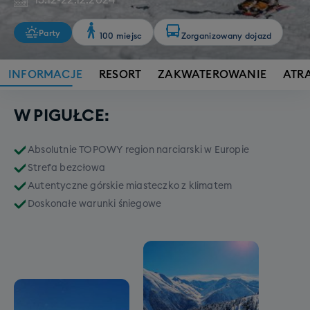
13.12
-
22.12.2024
Party
100 miejsc
Zorganizowany dojazd
INFORMACJE
RESORT
ZAKWATEROWANIE
ATR
W PIGUŁCE:
Absolutnie TOPOWY region narciarski w Europie
Strefa bezcłowa
Autentyczne górskie miasteczko z klimatem
Doskonałe warunki śniegowe