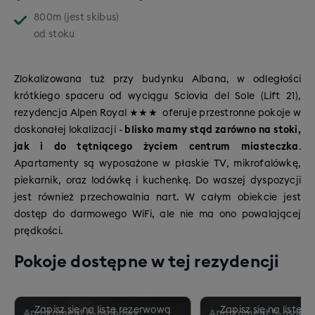
snowparków w Europie –
Mottolino Snowpark
.
800m (jest skibus)
Jazda odbywa się tu na wysokościach od 1816 m do
od stoku
2797 m n.p.m., co zapewnia pewność śniegu i długą
zimę. Struktura tras prezentuje się następująco:
Zlokalizowana tuż przy budynku Albana, w odległości
29% tras łatwych – idealnych do nauki i
krótkiego spaceru od wyciągu Sciovia del Sole (Lift 21),
rozgrzewki
rezydencja Alpen Royal ★★★ oferuje przestronne pokoje w
57% tras średnich – komfortowe zjazdy dla
doskonałej lokalizacji -
blisko mamy stąd zarówno na stoki,
średniozaawansowanych
jak i do tętniącego życiem centrum miasteczka
.
14% tras trudnych – dla fanów większych
Apartamenty są wyposażone w płaskie TV, mikrofalówkę,
wyzwań i mocniejszych wrażeń
piekarnik, oraz lodówkę i kuchenkę. Do waszej dyspozycji
jest również przechowalnia nart. W całym obiekcie jest
dostęp do darmowego WiFi, ale nie ma ono powalającej
prędkości.
Pokoje dostępne w tej rezydencji
Apartament 6-osobowy
Apartament 5-osobo