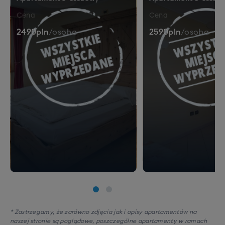
Cena
Cena
2490
pln
/
osoba
2590
pln
/
osoba
* Zastrzegamy, że zarówno zdjęcia jak i opisy apartamentów na
naszej stronie są poglądowe, poszczególne apartamenty w ramach