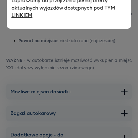
Zapraszamy do przejrzenia pełnej oferty
aktualnych wyjazdów dostępnych pod
TYM
Wyjazd na miejsce
: piątek po południu / wieczorem
LINKIEM
(najczęściej)
Powrót na miejsce
: niedziela rano (najczęściej)
WAŻNE
- w autokarze istnieje możliwość wykupienia miejsc
XXL (dotyczy wyłącznie sezonu zimowego)
Możliwe miejsca dosiadki
Warszawa
Bagaż autokarowy
Brak dopłat,
Dojazd
gwarantowany
Katowice
Dodatkowe opcje - do