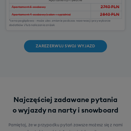
Apartamenty Prywatne
2740
PLN
Apartament 6-osobowy
2840
PLN
Apartament 4-osobowy (salon + sypialnia)
*cena poglądowa - może ulec zmianie podczas rezerwacji przy wyborze
dodatków i/lub naliczania zniżek
ZAREZERWUJ SWOJ WYJAZD
Najczęściej zadawane pytania
o wyjazdy na narty i snowboard
Pamiętaj, że w przypadku pytań zawsze możesz się z nami