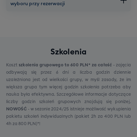
wyboru przy rezerwacji
Brak dopłat,
Dojazd
Bagaż podręczny
gwarantowany
1 sztuka
Dodatkowe opcje - do wyboru
Łódź
przy rezerwacji
Brak dopłat,
Dojazd
gwarantowany
Maksymalna waga 5 kg
Jeśli potrzebujesz zwiększyć komfort swojej
Dojazd gwarantowany:
Szkolenia
Może to być mały plecak, worek, torebka
podróży lub zwiększyć swój dopuszczalny
damska czy też torba na laptopa.
Bezpośredni autokar:
bagaż, zapraszamy do skorzystania z jednej z
Uruchamiamy go przy
Koszt
szkolenia grupowego to 600 PLN* za całość
- zajęcia
zebraniu minimum 25 osób z wybranej
poniższych dodatkowych opcji, możliwych do
Musi zmieścić się pod siedzeniem lub w
odbywają się przez 6 dni a liczba godzin dziennie
miejscowości.
dokupienia przy rezerwacji wyjazdu:
schowku nad Tobą.
uzależniona jest od wielkości grupy, w myśl zasady, że im
Transport antenkowy:
Jeśli chętnych będzie
większa grupa tym więcej godzin szkolenia potrzeba aby
mniej, dojazd do głównego miejsca zbiórki
nauka była efektywna. Szczegółowe informacje dotyczące
zorganizujemy transportem alternatywnym
liczby godzin szkoleń grupowych znajdują się poniżej.
(najczęściej autokar antenkowy, ale czasami też
NOWOŚĆ
- w sezonie 2024/25 istnieje możliwość wykupienia
PKP / FlixBus).
pakietu szkoleń indywidualnych (pakiet 2h za 400 PLN lub
Gwarancja połączenia:
W razie opóźnienia
4h za 800 PLN)*!
transportu dojazdowego, nasz główny autokar