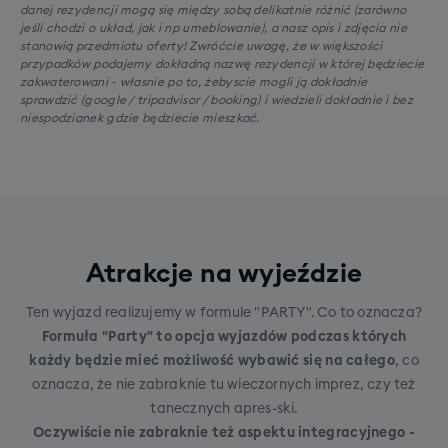
danej rezydencji mogą się między sobą delikatnie różnić (zarówno
jeśli chodzi o układ, jak i np umeblowanie), a nasz opis i zdjęcia nie
stanowią przedmiotu oferty! Zwróćcie uwagę, że w większości
przypadków podajemy dokładną nazwę rezydencji w której będziecie
zakwaterowani - własnie po to, żebyscie mogli ją dokładnie
sprawdzić (google / tripadvisor / booking) i wiedzieli dokładnie i bez
niespodzianek gdzie będziecie mieszkać.
Atrakcje na wyjeździe
Ten wyjazd realizujemy w formule "PARTY". Co to oznacza?
Formuła "Party" to opcja wyjazdów podczas których
każdy będzie mieć możliwość wybawić się na całego
, co
oznacza, że nie zabraknie tu wieczornych imprez, czy też
tanecznych apres-ski.
Oczywiście nie zabraknie też aspektu integracyjnego -