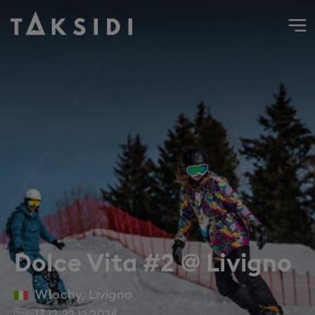
Wyjazd do Włoch na narty i snowboard do Livigno, 13 grud
Dolce Vita #2 @ Livigno
Włochy
,
Livigno