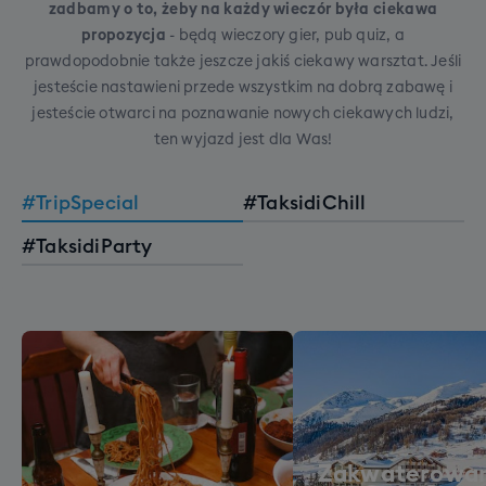
zadbamy o to, żeby na każdy wieczór była ciekawa
propozycja
- będą wieczory gier, pub quiz, a
prawdopodobnie także jeszcze jakiś ciekawy warsztat. Jeśli
jesteście nastawieni przede wszystkim na dobrą zabawę i
jesteście otwarci na poznawanie nowych ciekawych ludzi,
ten wyjazd jest dla Was!
#TripSpecial
#TaksidiChill
#TaksidiParty
Zakwaterowan