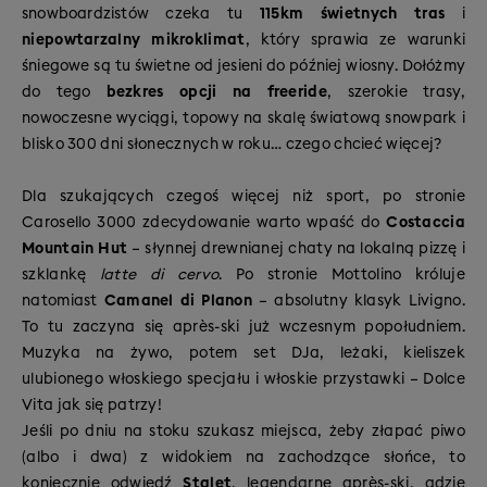
snowboardzistów czeka tu
115km świetnych tras
i
niepowtarzalny mikroklimat
, który sprawia ze warunki
śniegowe są tu świetne od jesieni do później wiosny. Dołóżmy
do tego
bezkres opcji na freeride
, szerokie trasy,
nowoczesne wyciągi, topowy na skalę światową snowpark i
blisko 300 dni słonecznych w roku… czego chcieć więcej?
Dla szukających czegoś więcej niż sport, po stronie
Carosello 3000 zdecydowanie warto wpaść do
Costaccia
Mountain Hut
– słynnej drewnianej chaty na lokalną pizzę i
szklankę
latte di cervo
. Po stronie Mottolino króluje
natomiast
Camanel di Planon
– absolutny klasyk Livigno.
To tu zaczyna się après-ski już wczesnym popołudniem.
Muzyka na żywo, potem set DJa, leżaki, kieliszek
ulubionego włoskiego specjału i włoskie przystawki – Dolce
Vita jak się patrzy!
Jeśli po dniu na stoku szukasz miejsca, żeby złapać piwo
(albo i dwa) z widokiem na zachodzące słońce, to
koniecznie odwiedź
Stalet
, legendarne après-ski, gdzie