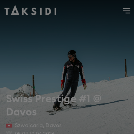
Wyjazd do Szwajcarii na narty i snowboard do Davos, kwie
Swiss Prestige #1 @
Davos
Szwajcaria
,
Davos