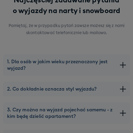
Najczęściej zadawane pytania
o wyjazdy na narty i snowboard
Pamiętaj, że w przypadku pytań zawsze możesz się z nami
skontaktować telefonicznie lub mailowo.
1. Dla osób w jakim wieku przeznaczony jest
wyjazd?
Naszą ofertę kierujemy do młodych osób w wieku ok 20-
2. Co dokładnie oznacza styl wyjazdu?
45 lat. Górna granica wieku może zostać lekko
przesunięta, ale tylko na wybranych wyjazdach. Pod
Każdy wyjazd w naszej ofercie ma przypisany konkretny
kątem zakwaterowania staramy się dobierać Was w taki
3. Czy można na wyjazd pojechać samemu - z
styl - żebyście wiedzieli czego mniej więcej spodziewać
sposób, żebyście mieszkali z ekipą w Waszym wieku.
kim będę dzielić apartament?
się na miejscu. Wyjazd PARTY to wyjazd gdzie nacisk
Ponadto w ofercie mamy także wyjazdy opatrzone
kładziemy na imprezy i integrację. Wyjazd CHILL to
tagiem “Family”, które skierowane są do rodzin z dziećmi.
Osoby jadące solo są mile widziane, a nasze wyjazdy to
wyjazd gdzie oczywiście imprezy też się pojawią ale