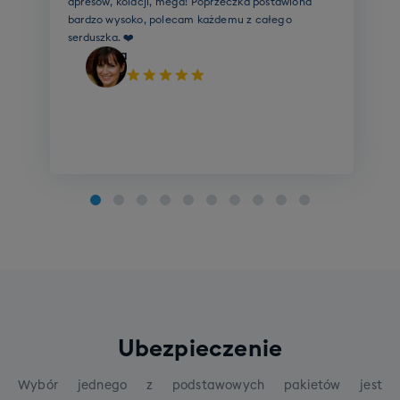
szkolenia indywidualnego lub przeniesienia go do
awiona
go
szkółki lokalnej (w tej samej cenie, ale szkolenie
Amelia
Cena grupowego szkolenia narciarskiego to 790 zł.
będzie w języku angielskim) w przypadku
Rezerwując wyjazd zadeklaruj jeden z poniższych
niewystarczającej liczby chętnych.
poziomów Twojego zaawansowania:
Opcje do wyboru:
Opcje do wyboru:
Szkolenie narciarskie
Poziom zero
Szkolenie snowboardowe
Poziom początkujący
Poziom średniozaawansowany
Poziom zaawansowany
Szkolenie indywidualne: pakiet 4 x 1h
Koszt pakietu: 1000 zł
Na wyjeździe istnieje możliwość wzięcia udziału w
Ubezpieczenie
indywidualnym szkoleniu narciarskim lub
snowboardowym
na wszystkich poziomach
Wybór jednego z podstawowych pakietów jest
zaawansowania. Szkolenie prowadzone przez