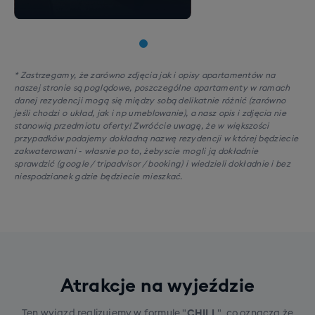
* Zastrzegamy, że zarówno zdjęcia jak i opisy apartamentów na
naszej stronie są poglądowe, poszczególne apartamenty w ramach
danej rezydencji mogą się między sobą delikatnie różnić (zarówno
jeśli chodzi o układ, jak i np umeblowanie), a nasz opis i zdjęcia nie
stanowią przedmiotu oferty! Zwróćcie uwagę, że w większości
przypadków podajemy dokładną nazwę rezydencji w której będziecie
zakwaterowani - własnie po to, żebyscie mogli ją dokładnie
sprawdzić (google / tripadvisor / booking) i wiedzieli dokładnie i bez
niespodzianek gdzie będziecie mieszkać.
Atrakcje na wyjeździe
Ten wyjazd realizujemy w formule "
CHILL
", co oznacza że