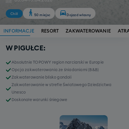
05.04
-
10.04.2026
Chill
50 miejsc
Dojazd własny
INFORMACJE
RESORT
ZAKWATEROWANIE
ATR
W PIGUŁCE:
Absolutnie TOPOWY region narciarski w Europie
Opcja zakwaterowania ze śniadaniami (B&B)
Zakwaterowanie blisko gondoli
Zakwaterowanie w strefie Światowego Dziedzictwa
Unesco
Doskonałe warunki śniegowe