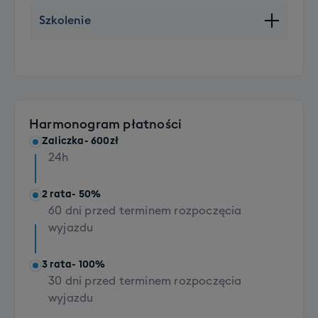
Szkolenie
Szkolenie SKI grupowe (dorośli)
+790 PLN
Szkolenie SNB grupowe (dorośli)
+790 PLN
Harmonogram płatności
Szkolenie indywidualne: pakiet 2 x 1h
Zaliczka
- 600zł
+500 PLN
24h
Szkolenie indywidualne: pakiet 4 x 1h
+1000 PLN
2 rata
- 50%
60 dni przed terminem rozpoczęcia
wyjazdu
3 rata
- 100%
30 dni przed terminem rozpoczęcia
wyjazdu