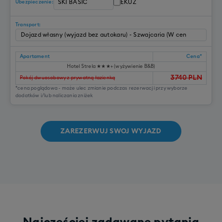
EKUZ
Ubezpieczenie:
Transport:
Apartament
Cena*
Hotel Strela ★★★+ (wyżywienie B&B)
3740
PLN
Pokój dwuosobowy z prywatną łazienką
*cena poglądowa - może ulec zmianie podczas rezerwacji przy wyborze
dodatków i/lub naliczania zniżek
ZAREZERWUJ SWOJ WYJAZD