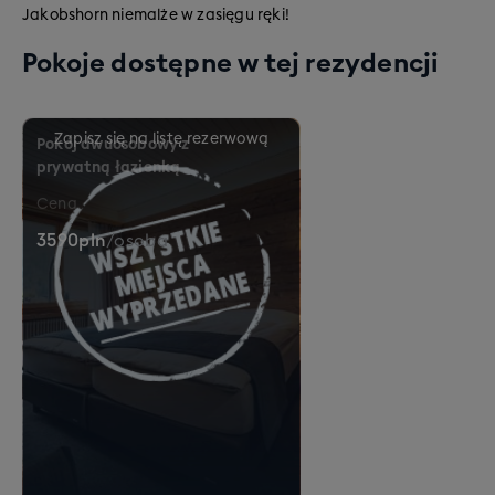
Jakobshorn niemalże w zasięgu ręki!
Pokoje dostępne w tej rezydencji
Pokój dwuosobowy z
prywatną łazienką
Cena
3590
pln
/
osoba