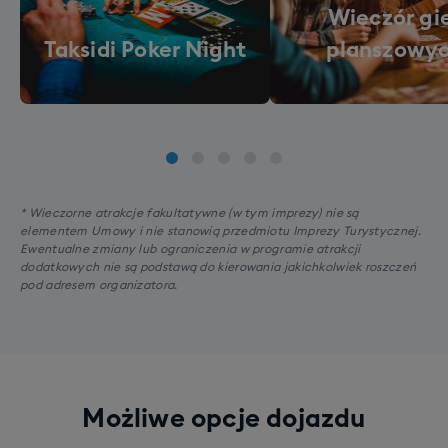
Wieczór gi
Taksidi Poker Night
planszowy
* Wieczorne atrakcje fakultatywne (w tym imprezy) nie są
elementem Umowy i nie stanowią przedmiotu Imprezy Turystycznej.
Ewentualne zmiany lub ograniczenia w programie atrakcji
dodatkowych nie są podstawą do kierowania jakichkolwiek roszczeń
pod adresem organizatora.
Możliwe opcje dojazdu