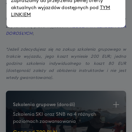
Zapraszamy do przejrzenia pełnej oferty
4h za 1000 PLN)*!
aktualnych wyjazdów dostępnych pod
TYM
LINKIEM
Uczestników obowiązuje
regulamin szkoleń
, z którym należy
zapoznać się przed wyjazdem:
REGULAMIN SZKOLEŃ DLA
DOROSŁYCH
;
*Jeżeli zdecydujesz się na zakup szkolenia grupowego w
trakcie wyjazdu, jego koszt wyniesie 200 EUR; jedna
godzina szkolenia indywidualnego to koszt 80 EUR
(dostępność zależy od obłożenia instruktorów i nie jest
wtedy gwarantowana).
Szkolenia grupowe (dorośli)
Szkolenia SKI oraz SNB na 4 różnych
poziomach zaawansowania