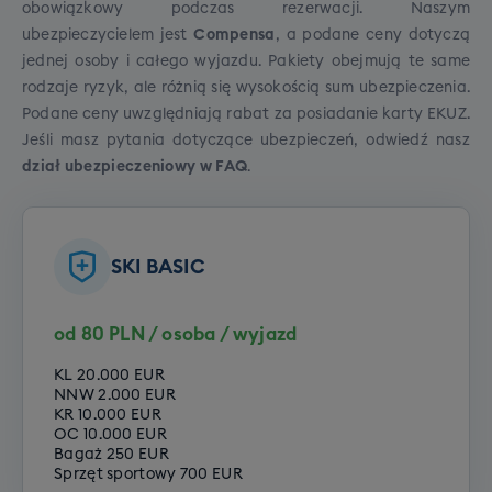
obowiązkowy podczas rezerwacji. Naszym
polskojęzycznych,
licencjonowanych instruktorów
ubezpieczycielem jest
Compensa
, a podane ceny dotyczą
z wieloletnim doświadczeniem w jeździe. Szkolenia
jednej osoby i całego wyjazdu. Pakiety obejmują te same
odbywają się w kurorcie podstawowym.
Cena:
Szkolenie SNB grupowe (dorośli)
rodzaje ryzyk, ale różnią się wysokością sum ubezpieczenia.
1000zł.
Podane ceny uwzględniają rabat za posiadanie karty EKUZ.
Cena grupowego szkolenia snowboardowego to
WAŻNE
- dzięki zapisom na szkolenia
Jeśli masz pytania dotyczące ubezpieczeń, odwiedź
nasz
790 zł.
indywidualne jesteśmy w stanie dostosować
dział ubezpieczeniowy w FAQ
.
grafik instruktorów, tak żeby mieli oni na nie czas i
Cena grupowego szkolenia
na pewno mogli je zrealizować. Zastrzegamy
snowboardowego to 790 zł. Rezerwując
natomiast, że realizacja szkoleń indywidualnych
wyjazd zadeklaruj jeden z poniższych
SKI BASIC
zależy od liczby zapisów i mamy prawo odwołania
poziomów Twojego zaawansowania:
szkolenia indywidualnego lub przeniesienia go do
szkółki lokalnej (w tej samej cenie, ale szkolenie
Opcje do wyboru:
od 80 PLN / osoba / wyjazd
będzie w języku angielskim) w przypadku
Poziom zero
niewystarczającej liczby chętnych.
KL 20.000 EUR
Poziom początkujący
NNW 2.000 EUR
KR 10.000 EUR
Opcje do wyboru:
Poziom średniozaawansowany
OC 10.000 EUR
Poziom zaawansowany
Bagaż 250 EUR
Szkolenie narciarskie
Sprzęt sportowy 700 EUR
Szkolenie snowboardowe