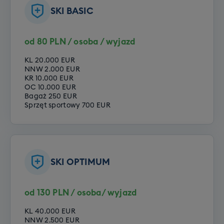
natomiast, że realizacja szkoleń indywidualnych
wyjazd zadeklaruj jeden z poniższych
SKI BASIC
zależy od liczby zapisów i mamy prawo odwołania
poziomów Twojego zaawansowania:
szkolenia indywidualnego lub przeniesienia go do
szkółki lokalnej (w tej samej cenie, ale szkolenie
Opcje do wyboru:
od 80 PLN / osoba / wyjazd
będzie w języku angielskim) w przypadku
Poziom zero
niewystarczającej liczby chętnych.
KL 20.000 EUR
Poziom początkujący
NNW 2.000 EUR
KR 10.000 EUR
Opcje do wyboru:
Poziom średniozaawansowany
OC 10.000 EUR
Poziom zaawansowany
Bagaż 250 EUR
Szkolenie narciarskie
Sprzęt sportowy 700 EUR
Szkolenie snowboardowe
SKI OPTIMUM
od 130 PLN / osoba/ wyjazd
KL 40.000 EUR
NNW 2.500 EUR