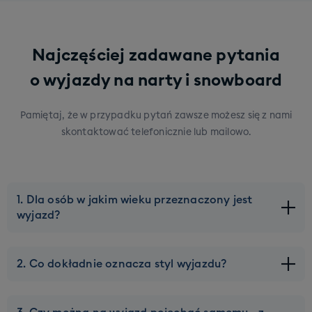
Najczęściej zadawane pytania
o wyjazdy na narty i snowboard
Pamiętaj, że w przypadku pytań zawsze możesz się z nami
skontaktować telefonicznie lub mailowo.
1. Dla osób w jakim wieku przeznaczony jest
wyjazd?
Naszą ofertę kierujemy do młodych osób w wieku ok 20-
2. Co dokładnie oznacza styl wyjazdu?
45 lat. Górna granica wieku może zostać lekko
przesunięta, ale tylko na wybranych wyjazdach. Pod
Każdy wyjazd w naszej ofercie ma przypisany konkretny
kątem zakwaterowania staramy się dobierać Was w taki