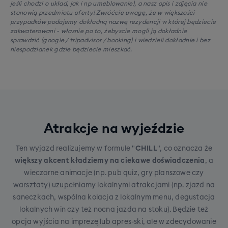
jeśli chodzi o układ, jak i np umeblowanie), a nasz opis i zdjęcia nie
stanowią przedmiotu oferty! Zwróćcie uwagę, że w większości
przypadków podajemy dokładną nazwę rezydencji w której będziecie
zakwaterowani - własnie po to, żebyscie mogli ją dokładnie
sprawdzić (google / tripadvisor / booking) i wiedzieli dokładnie i bez
niespodzianek gdzie będziecie mieszkać.
Atrakcje na wyjeździe
Ten wyjazd realizujemy w formule "
CHILL
", co oznacza że
większy akcent kładziemy na ciekawe doświadczenia
, a
wieczorne animacje (np. pub quiz, gry planszowe czy
warsztaty) uzupełniamy lokalnymi atrakcjami (np. zjazd na
saneczkach, wspólna kolacja z lokalnym menu, degustacja
lokalnych win czy też nocna jazda na stoku). Będzie też
opcja wyjścia na imprezę lub apres-ski, ale w zdecydowanie