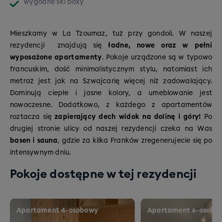
wygodne ski boxy
Mieszkamy w La Tzoumaz, tuż przy gondoli. W naszej
rezydencji znajdują się
ładne, nowe oraz w pełni
wyposażone apartamenty
. Pokoje urządzone są w typowo
francuskim, dość minimalistycznym stylu, natomiast ich
metraż jest jak na Szwajcarię więcej niż zadowalający.
Dominują ciepłe i jasne kolory, a umeblowanie jest
nowoczesne. Dodatkowo, z każdego z apartamentów
roztacza się
zapierający dech widok na dolinę i góry!
Po
drugiej stronie ulicy od naszej rezydencji czeka na Was
basen i sauna
, gdzie za kilka Franków zregenerujecie się po
intensywnym dniu.
Pokoje dostępne w tej rezydencji
Apartament 4-osobowy
Apartament 6-osobo