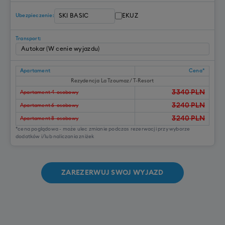
EKUZ
Ubezpieczenie:
Transport:
Apartament
Cena*
Rezydencja La Tzoumaz/ T-Resort
3340
PLN
Apartament 4-osobowy
3240
PLN
Apartament 6-osobowy
3240
PLN
Apartament 8-osobowy
*cena poglądowa - może ulec zmianie podczas rezerwacji przy wyborze
dodatków i/lub naliczania zniżek
ZAREZERWUJ SWOJ WYJAZD