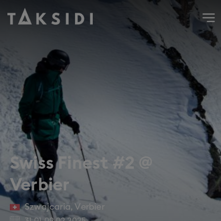
Wyjazd do Szwajcarii na narty i snowboard do Verbier, luty
Swiss Finest #2 @
Verbier
Szwajcaria
,
Verbier