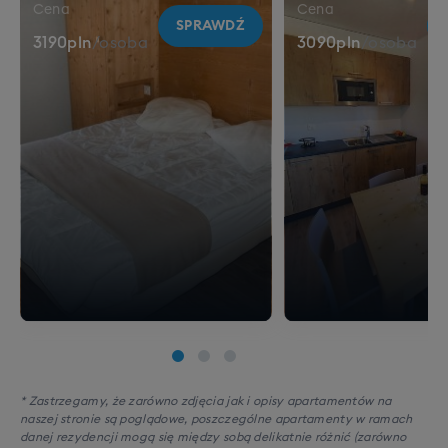
Cena
Cena
SPRAWDŹ
3190
pln
/
osoba
3090
pln
/
osoba
* Zastrzegamy, że zarówno zdjęcia jak i opisy apartamentów na
naszej stronie są poglądowe, poszczególne apartamenty w ramach
danej rezydencji mogą się między sobą delikatnie różnić (zarówno