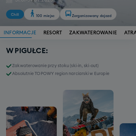
31.01
-
09.02.2025
Chill
100 miejsc
Zorganizowany dojazd
INFORMACJE
RESORT
ZAKWATEROWANIE
ATR
W PIGUŁCE:
Zakwaterowanie przy stoku (ski-in, ski-out)
Absolutnie TOPOWY region narciarski w Europie