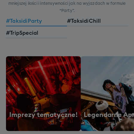
mniejszej ilości i intensywności jak na wyjazdach w formule
“Party”.
#TaksidiParty
#TaksidiChill
#TripSpecial
Imprezy tematyczne!
Legendarne Apr