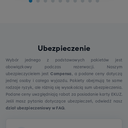
Poziom zaawansowany
Szkolenie indywidualne: pakiet 4 x 1h
Koszt pakietu: 1000 zł
Na wyjeździe istnieje możliwość wzięcia udziału w
Ubezpieczenie
indywidualnym szkoleniu narciarskim lub
snowboardowym
na wszystkich poziomach
Wybór jednego z podstawowych pakietów jest
zaawansowania. Szkolenie prowadzone przez
obowiązkowy podczas rezerwacji. Naszym
polskojęzycznych,
licencjonowanych instruktorów
ubezpieczycielem jest
Compensa
, a podane ceny dotyczą
z wieloletnim doświadczeniem w jeździe. Szkolenia
jednej osoby i całego wyjazdu. Pakiety obejmują te same
odbywają się w kurorcie podstawowym.
Cena:
Szkolenie SNB grupowe (dorośli)
rodzaje ryzyk, ale różnią się wysokością sum ubezpieczenia.
1000zł.
Podane ceny uwzględniają rabat za posiadanie karty EKUZ.
Cena grupowego szkolenia snowboardowego to
WAŻNE
- dzięki zapisom na szkolenia
Jeśli masz pytania dotyczące ubezpieczeń, odwiedź
nasz
790 zł.
indywidualne jesteśmy w stanie dostosować
dział ubezpieczeniowy w FAQ
.
grafik instruktorów, tak żeby mieli oni na nie czas i
Cena grupowego szkolenia
na pewno mogli je zrealizować. Zastrzegamy
snowboardowego to 790 zł. Rezerwując