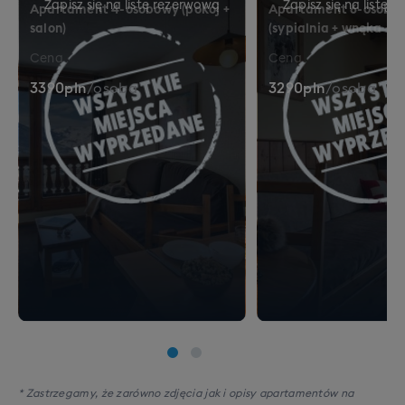
Apartament 4-osobowy (pokój +
Apartament 6-osobo
11% tras trudnych – dla poszukiwaczy
salon)
(sypialnia + wnęka + s
adrenaliny i mocniejszych wrażeń (czarne)
Cena
Cena
3390
pln
/
osoba
3290
pln
/
osoba
* Zastrzegamy, że zarówno zdjęcia jak i opisy apartamentów na