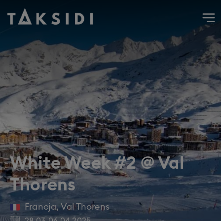
Wyjazd do Francji na narty i snowboard do Val Thorens, kw
White Week #2 @ Val
Thorens
Francja
,
Val Thorens