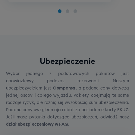
Poziom średniozaawansowany
Poziom zaawansowany
Szkolenie indywidualne: pakiet 4 x 1h
Koszt pakietu: 1000 zł
Na wyjeździe istnieje możliwość wzięcia udziału w
Ubezpieczenie
indywidualnym szkoleniu narciarskim lub
snowboardowym
na wszystkich poziomach
Wybór jednego z podstawowych pakietów jest
zaawansowania. Szkolenie prowadzone przez
obowiązkowy podczas rezerwacji. Naszym
polskojęzycznych,
licencjonowanych instruktorów
ubezpieczycielem jest
Compensa
, a podane ceny dotyczą
z wieloletnim doświadczeniem w jeździe. Szkolenia
jednej osoby i całego wyjazdu. Pakiety obejmują te same
odbywają się w kurorcie podstawowym.
Cena:
Szkolenie SNB grupowe (dorośli)
rodzaje ryzyk, ale różnią się wysokością sum ubezpieczenia.
1000zł.
Podane ceny uwzględniają rabat za posiadanie karty EKUZ.
Cena grupowego szkolenia snowboardowego to
WAŻNE
- dzięki zapisom na szkolenia
Jeśli masz pytania dotyczące ubezpieczeń, odwiedź
nasz
790 zł.
indywidualne jesteśmy w stanie dostosować
dział ubezpieczeniowy w FAQ
.
grafik instruktorów, tak żeby mieli oni na nie czas i
Cena grupowego szkolenia