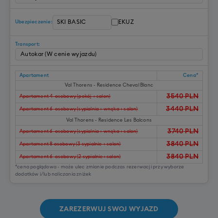
EKUZ
Ubezpieczenie:
Transport:
Apartament
Cena*
Val Thorens - Residence Cheval Blanc
3540
PLN
Apartament 4-osobowy (pokój + salon)
3440
PLN
Apartament 6-osobowy (sypialnia + wnęka + salon)
Val Thorens - Residence Les Balcons
3740
PLN
Apartament 6-osobowy (sypialnia + wnęka + salon)
3840
PLN
Apartament 8 osobowy (3 sypialnie + salon)
3840
PLN
Apartament 6-osobowy (2 sypialnie+ salon)
*cena poglądowa - może ulec zmianie podczas rezerwacji przy wyborze
dodatków i/lub naliczania zniżek
ZAREZERWUJ SWOJ WYJAZD