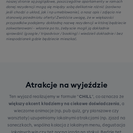
naszej stronie są poglądowe, poszczególne apartamenty w ramach
danej rezydencji mogą się między sobą delikatnie różnić (zarówno
jeśli chodzi o układ, jak i np umeblowanie), a nasz opis i zdjęcia nie
stanowią przedmiotu oferty! Zwróćcie uwagę, że w większości
przypadków podajemy dokładną nazwę rezydencji w której będziecie
zakwaterowani - własnie po to, żebyscie mogli ją dokładnie
sprawdzić (google / tripadvisor / booking) i wiedzieli dokładnie i bez
niespodzianek gdzie będziecie mieszkać.
Atrakcje na wyjeździe
Ten wyjazd realizujemy w formule "
CHILL
", co oznacza że
większy akcent kładziemy na ciekawe doświadczenia
, a
wieczorne animacje (np. pub quiz, gry planszowe czy
warsztaty) uzupełniamy lokalnymi atrakcjami (np. zjazd na
saneczkach, wspólna kolacja z lokalnym menu, degustacja
lokalnych win czy też nocna jazda na stoku). Będzie też