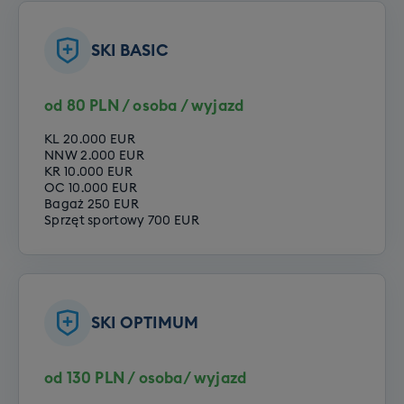
na pewno mogli je zrealizować. Zastrzegamy
snowboardowego to 790 zł. Rezerwując
natomiast, że realizacja szkoleń indywidualnych
wyjazd zadeklaruj jeden z poniższych
SKI BASIC
zależy od liczby zapisów i mamy prawo odwołania
poziomów Twojego zaawansowania:
szkolenia indywidualnego lub przeniesienia go do
szkółki lokalnej (w tej samej cenie, ale szkolenie
Opcje do wyboru:
od 80 PLN / osoba / wyjazd
będzie w języku angielskim) w przypadku
Poziom zero
niewystarczającej liczby chętnych.
KL 20.000 EUR
Poziom początkujący
NNW 2.000 EUR
KR 10.000 EUR
Opcje do wyboru:
Poziom średniozaawansowany
OC 10.000 EUR
Poziom zaawansowany
Bagaż 250 EUR
Szkolenie narciarskie
Sprzęt sportowy 700 EUR
Szkolenie snowboardowe
SKI OPTIMUM
od 130 PLN / osoba/ wyjazd