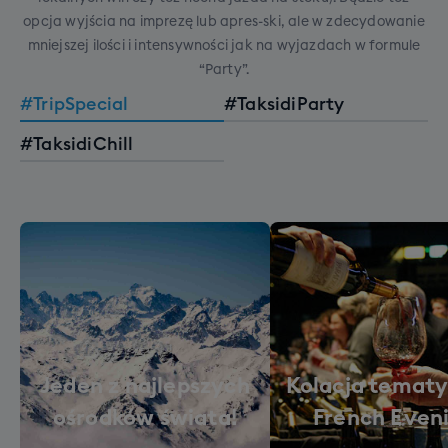
opcja wyjścia na imprezę lub apres-ski, ale w zdecydowanie
mniejszej ilości i intensywności jak na wyjazdach w formule
“Party”.
#TripSpecial
#TaksidiParty
#TaksidiChill
Jeden z najlepszych
Kolacja tematy
ośrodków świata!
French Even