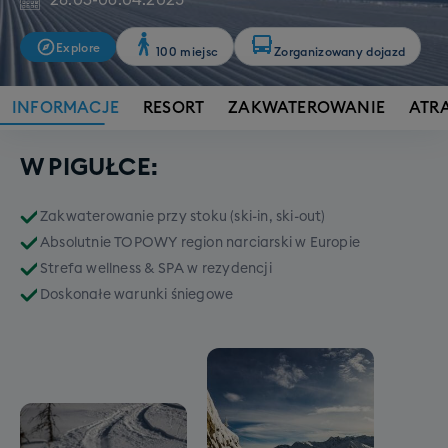
28.03
-
06.04.2025
Explore
100 miejsc
Zorganizowany dojazd
INFORMACJE
RESORT
ZAKWATEROWANIE
ATR
W PIGUŁCE:
Zakwaterowanie przy stoku (ski-in, ski-out)
Absolutnie TOPOWY region narciarski w Europie
Strefa wellness & SPA w rezydencji
Doskonałe warunki śniegowe