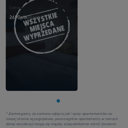
Cena
2690
pln
/
osoba
* Zastrzegamy, że zarówno zdjęcia jak i opisy apartamentów na
naszej stronie są poglądowe, poszczególne apartamenty w ramach
danej rezydencji mogą się między sobą delikatnie różnić (zarówno