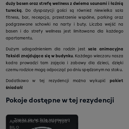
leśne przecinki
. Północna ekspozycja wielu stoków
duży basen oraz strefę wellness z dwiema saunami i łaźnią
sprzyja utrzymaniu dobrych warunków śniegowych
turecką
. Do dyspozycji gości są również niewielka sala
również na niższych wysokościach.
fitness, bar, recepcja, przestrzenie wspólne, parking oraz
Różnorodność regionu sprawia, że odpowiednie trasy
podgrzewane schowki na narty i buty. Liczba wejść na
znajdą tu zarówno osoby początkujące, jak i
basen i do strefy wellness jest limitowana dla każdego
średniozaawansowani oraz doświadczeni narciarze.
apartamentu.
Całość uzupełniają rozległe widoki na otaczające
Dużym udogodnieniem dla rodzin jest
sala animacyjna
alpejskie szczyty.
Taksidi znajdująca się w budynku
. Każdego wieczoru nasza
kadra prowadzi tam zajęcia i zabawy dla dzieci, dzięki
czemu rodzice mogą odpocząć po dniu spędzonym na stoku.
Dodatkowo w tej rezydencji można wykupić
pakiet
śniadań!
Pokoje dostępne w tej rezydencji
Apartament 5-osobowy typu
BILO