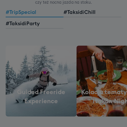
czy też nocna jazda na stoku.
#TripSpecial
#TaksidiChill
#TaksidiParty
Guided Freeride
Kolacja tematy
Experience
Italian Nig