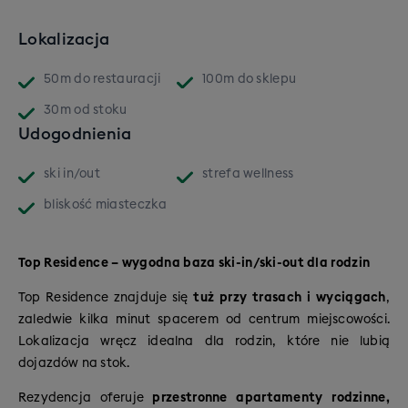
wysokogórskie trasy Tonale i lodowca Presena.
Trasy dla każdego poziomu
Lokalizacja
24% tras łatwych
– dla początkujących, dzieci i
50m
do restauracji
100m
do sklepu
osób doskonalących podstawy.
30m
od stoku
59% tras średnich
– dla narciarzy jeżdżących
Udogodnienia
już swobodnie.
17% tras trudnych
– dla bardziej
ski in/out
strefa wellness
doświadczonych i szukających sportowych
wyzwań.
bliskość miasteczka
W słonecznym Passo Tonale dominują
szerokie,
wysokogórskie stoki
, które świetnie sprawdzają się
Top Residence – wygodna baza ski-in/ski-out dla rodzin
podczas rekreacyjnej jazdy i doskonalenia techniki.
Top Residence znajduje się
tuż przy trasach i wyciągach
,
Bardziej zaawansowani narciarze mogą zmierzyć się
zaledwie kilka minut spacerem od centrum miejscowości.
między innymi z czarną trasą
Paradiso
, prowadzącą z
Lokalizacja wręcz idealna dla rodzin, które nie lubią
rejonu lodowca Presena.
dojazdów na stok.
Ponte di Legno i Temù oferują zupełnie inny charakter
jazdy:
dłuższe trasy poprowadzone przez szerokie,
Rezydencja oferuje
przestronne apartamenty rodzinne,