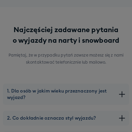
Najczęściej zadawane pytania
o wyjazdy na narty i snowboard
Pamiętaj, że w przypadku pytań zawsze możesz się z nami
skontaktować telefonicznie lub mailowo.
1. Dla osób w jakim wieku przeznaczony jest
wyjazd?
Naszą ofertę kierujemy do młodych osób w wieku ok 20-
2. Co dokładnie oznacza styl wyjazdu?
45 lat. Górna granica wieku może zostać lekko
przesunięta, ale tylko na wybranych wyjazdach. Pod