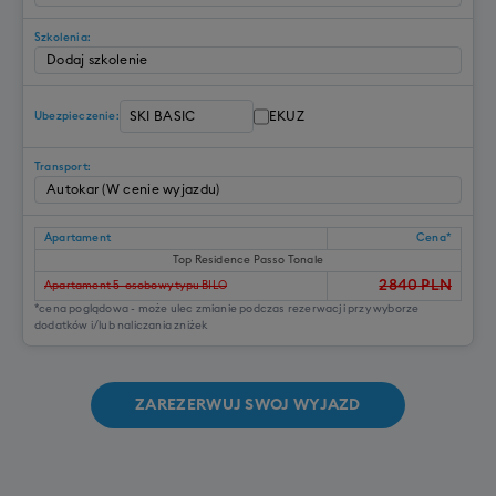
Szkolenia:
EKUZ
Ubezpieczenie:
Transport:
Apartament
Cena*
Top Residence Passo Tonale
2840
PLN
Apartament 5-osobowy typu BILO
*cena poglądowa - może ulec zmianie podczas rezerwacji przy wyborze
dodatków i/lub naliczania zniżek
ZAREZERWUJ SWOJ WYJAZD