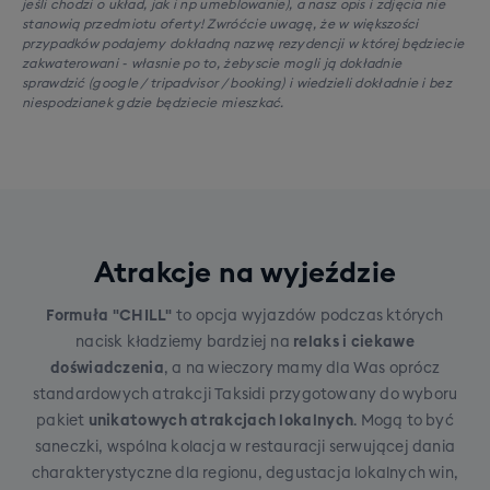
jeśli chodzi o układ, jak i np umeblowanie), a nasz opis i zdjęcia nie
stanowią przedmiotu oferty! Zwróćcie uwagę, że w większości
przypadków podajemy dokładną nazwę rezydencji w której będziecie
zakwaterowani - własnie po to, żebyscie mogli ją dokładnie
sprawdzić (google / tripadvisor / booking) i wiedzieli dokładnie i bez
niespodzianek gdzie będziecie mieszkać.
Atrakcje na wyjeździe
Formuła "CHILL"
to opcja wyjazdów podczas których
nacisk kładziemy bardziej na
relaks i ciekawe
doświadczenia
, a na wieczory mamy dla Was oprócz
standardowych atrakcji Taksidi przygotowany do wyboru
pakiet
unikatowych atrakcjach lokalnych
. Mogą to być
saneczki, wspólna kolacja w restauracji serwującej dania
charakterystyczne dla regionu, degustacja lokalnych win,