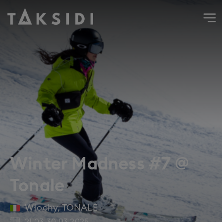
Wyjazd do Włoch na narty i snowboard do Tonale w marcu 
Winter Madness #7 @
Tonale
Włochy
,
TONALE