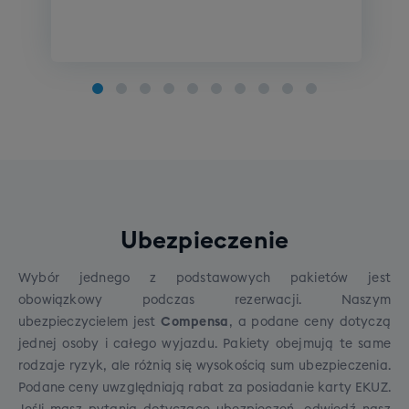
Szkolenie narciarskie
Poziom zero
Szkolenie snowboardowe
Poziom początkujący
Poziom średniozaawansowany
Poziom zaawansowany
Szkolenie indywidualne: pakiet 4 x 1h
Koszt pakietu: 1000 zł
Na wyjeździe istnieje możliwość wzięcia udziału w
Ubezpieczenie
indywidualnym szkoleniu narciarskim lub
snowboardowym
na wszystkich poziomach
Wybór jednego z podstawowych pakietów jest
zaawansowania. Szkolenie prowadzone przez
obowiązkowy podczas rezerwacji. Naszym
polskojęzycznych,
licencjonowanych instruktorów
ubezpieczycielem jest
Compensa
, a podane ceny dotyczą
z wieloletnim doświadczeniem w jeździe. Szkolenia
jednej osoby i całego wyjazdu. Pakiety obejmują te same
odbywają się w kurorcie podstawowym.
Cena:
Szkolenie SNB grupowe (dorośli)
rodzaje ryzyk, ale różnią się wysokością sum ubezpieczenia.
1000zł.
Podane ceny uwzględniają rabat za posiadanie karty EKUZ.
Cena grupowego szkolenia snowboardowego to
WAŻNE
- dzięki zapisom na szkolenia