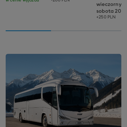
w cenie wyjazdu
-200 PLN
wieczorny:
sobota 20:3
+250 PLN