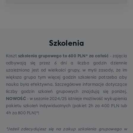
gwarantowany
1 sztuka
Dodatkowe opcje - do wyboru
Łódź
przy rezerwacji
Brak dopłat,
Dojazd
gwarantowany
Maksymalna waga 5 kg
Jeśli potrzebujesz zwiększyć komfort swojej
Dojazd gwarantowany:
Szkolenia
Może to być mały plecak, worek, torebka
podróży lub zwiększyć swój dopuszczalny
damska czy też torba na laptopa.
Bezpośredni autokar:
bagaż, zapraszamy do skorzystania z jednej z
Uruchamiamy go przy
Koszt
szkolenia grupowego to 600 PLN* za całość
- zajęcia
zebraniu minimum 25 osób z wybranej
poniższych dodatkowych opcji, możliwych do
Musi zmieścić się pod siedzeniem lub w
odbywają się przez 6 dni a liczba godzin dziennie
miejscowości.
dokupienia przy rezerwacji wyjazdu:
schowku nad Tobą.
uzależniona jest od wielkości grupy, w myśl zasady, że im
Transport antenkowy:
Jeśli chętnych będzie
większa grupa tym więcej godzin szkolenia potrzeba aby
mniej, dojazd do głównego miejsca zbiórki
nauka była efektywna. Szczegółowe informacje dotyczące
zorganizujemy transportem alternatywnym
liczby godzin szkoleń grupowych znajdują się poniżej.
(najczęściej autokar antenkowy, ale czasami też
NOWOŚĆ
- w sezonie 2024/25 istnieje możliwość wykupienia
PKP / FlixBus).
pakietu szkoleń indywidualnych (pakiet 2h za 400 PLN lub
Gwarancja połączenia:
W razie opóźnienia
4h za 800 PLN)*!
transportu dojazdowego, nasz główny autokar
bezwzględnie poczeka na Ciebie w punkcie
*Jeżeli zdecydujesz się na zakup szkolenia grupowego w
W trosce o bezpieczeństwo i komfort Waszej
+
250
PLN