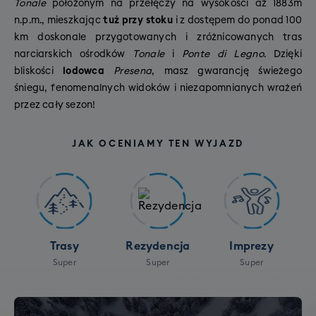
Tonale
położonym na przełęczy na wysokości aż 1883m
n.p.m., mieszkając
tuż przy stoku
i z dostępem do ponad 100
km doskonale przygotowanych i zróżnicowanych tras
narciarskich ośrodków
Tonale
i
Ponte di Legno
. Dzięki
bliskości
lodowca
Presena
, masz gwarancję świeżego
śniegu, fenomenalnych widoków i niezapomnianych wrażeń
przez cały sezon!
JAK OCENIAMY TEN WYJAZD
Trasy
Rezydencja
Imprezy
Super
Super
Super