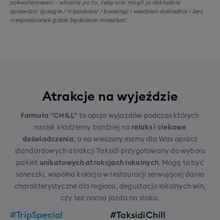
zakwaterowani - własnie po to, żebyscie mogli ją dokładnie
sprawdzić (google / tripadvisor / booking) i wiedzieli dokładnie i bez
niespodzianek gdzie będziecie mieszkać.
Atrakcje na wyjeździe
Formuła "CHILL"
to opcja wyjazdów podczas których
nacisk kładziemy bardziej na
relaks i ciekawe
doświadczenia
, a na wieczory mamy dla Was oprócz
standardowych atrakcji Taksidi przygotowany do wyboru
pakiet
unikatowych atrakcjach lokalnych
. Mogą to być
saneczki, wspólna kolacja w restauracji serwującej dania
charakterystyczne dla regionu, degustacja lokalnych win,
czy też nocna jazda na stoku.
#TripSpecial
#TaksidiChill