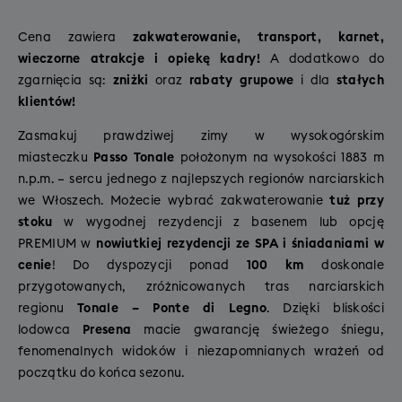
Cena zawiera
zakwaterowanie, transport, karnet,
wieczorne atrakcje i opiekę kadry!
A dodatkowo do
zgarnięcia są:
zniżki
oraz
rabaty grupowe
i dla
stałych
klientów!
Zasmakuj prawdziwej zimy w wysokogórskim
miasteczku
Passo Tonale
położonym na wysokości 1883 m
n.p.m. – sercu jednego z najlepszych regionów narciarskich
we Włoszech. Możecie wybrać zakwaterowanie
tuż przy
stoku
w wygodnej rezydencji z basenem lub opcję
PREMIUM w
nowiutkiej rezydencji ze SPA i śniadaniami w
cenie
! Do dyspozycji ponad
100 km
doskonale
przygotowanych, zróżnicowanych tras narciarskich
regionu
Tonale – Ponte di Legno
. Dzięki bliskości
lodowca
Presena
macie gwarancję świeżego śniegu,
fenomenalnych widoków i niezapomnianych wrażeń od
początku do końca sezonu.