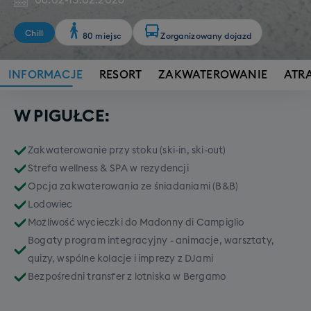
06.02
-
15.02.2026
Chill
80 miejsc
Zorganizowany dojazd
INFORMACJE
RESORT
ZAKWATEROWANIE
ATR
W PIGUŁCE:
Zakwaterowanie przy stoku (ski-in, ski-out)
Strefa wellness & SPA w rezydencji
Opcja zakwaterowania ze śniadaniami (B&B)
Lodowiec
Możliwość wycieczki do Madonny di Campiglio
Bogaty program integracyjny - animacje, warsztaty,
quizy, wspólne kolacje i imprezy z DJami
Bezpośredni transfer z lotniska w Bergamo