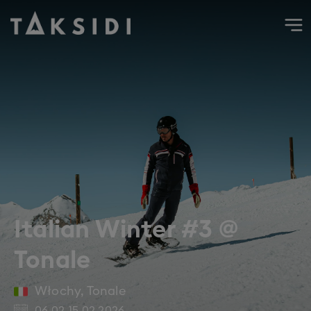
Wyjazd do Włoch na narty i snowboard do Tonale w lutym 2
Italian Winter #3 @
Tonale
Włochy
,
Tonale