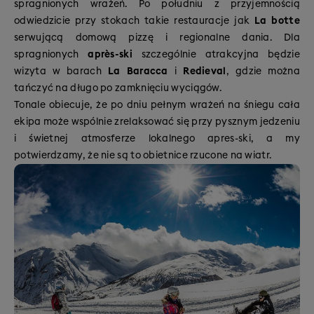
spragnionych wrażeń. Po południu z przyjemnością
odwiedzicie przy stokach takie restauracje jak
La botte
serwującą domową pizzę i regionalne dania. Dla
spragnionych
après-ski
szczególnie atrakcyjna będzie
wizyta w barach
La Baracca
i
Redieval
, gdzie można
tańczyć na długo po zamknięciu wyciągów.
Tonale obiecuje, że po dniu pełnym wrażeń na śniegu cała
ekipa może wspólnie zrelaksować się przy pysznym jedzeniu
i świetnej atmosferze lokalnego apres-ski, a my
potwierdzamy, że nie są to obietnice rzucone na wiatr.