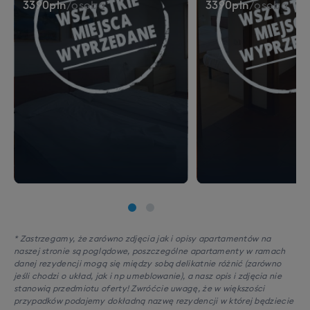
3390
pln
/
osoba
3390
pln
/
osoba
* Zastrzegamy, że zarówno zdjęcia jak i opisy apartamentów na
naszej stronie są poglądowe, poszczególne apartamenty w ramach
danej rezydencji mogą się między sobą delikatnie różnić (zarówno
jeśli chodzi o układ, jak i np umeblowanie), a nasz opis i zdjęcia nie
stanowią przedmiotu oferty! Zwróćcie uwagę, że w większości
przypadków podajemy dokładną nazwę rezydencji w której będziecie