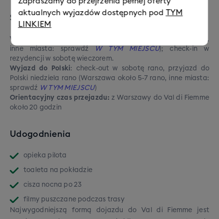
Zapraszamy do przejrzenia pełnej oferty
aktualnych wyjazdów dostępnych pod
TYM
Szczegóły podróży
LINKIEM
Wyjazd z Polski
: piątek wieczorem (Warszawa około 20-22,
inne miasta: sprawdź
W TYM MIEJSCU
); check-in w
rezydencji w sobotę wieczorem.
Wyjazd do Polski
: check-out w sobotę rano, przyjazd do
Polski niedziela rano (Warszawa około 5-7 rano, inne miasta:
sprawdź
W TYM MIEJSCU
)
Orientacyjny czas przejazdu:
z Warszawy do Val di Fiemme
około 20 godzin
Udogodnienia
opieka pilota
toaleta na pokładzie
cisza nocna po 23
filmy puszczane podczas trasy
Najwygodniejszą formą dojazdu do Val di Fiemme jest