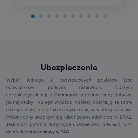
Szkolenie snowboardowe
Poziom początkujący
Poziom średniozaawansowany
Poziom zaawansowany
Szkolenie indywidualne: pakiet 4 x 1h
Koszt pakietu: 1000 zł
Na wyjeździe istnieje możliwość wzięcia udziału w
Ubezpieczenie
indywidualnym szkoleniu narciarskim lub
snowboardowym
na wszystkich poziomach
Wybór jednego z podstawowych pakietów jest
zaawansowania. Szkolenie prowadzone przez
obowiązkowy podczas rezerwacji. Naszym
polskojęzycznych,
licencjonowanych instruktorów
ubezpieczycielem jest
Compensa
, a podane ceny dotyczą
z wieloletnim doświadczeniem w jeździe. Szkolenia
jednej osoby i całego wyjazdu. Pakiety obejmują te same
odbywają się w kurorcie podstawowym.
Cena:
Szkolenie SNB grupowe (dorośli)
rodzaje ryzyk, ale różnią się wysokością sum ubezpieczenia.
1000zł.
Podane ceny uwzględniają rabat za posiadanie karty EKUZ.
Cena grupowego szkolenia snowboardowego to
WAŻNE
- dzięki zapisom na szkolenia
Jeśli masz pytania dotyczące ubezpieczeń, odwiedź
nasz
790 zł.
indywidualne jesteśmy w stanie dostosować
dział ubezpieczeniowy w FAQ
.