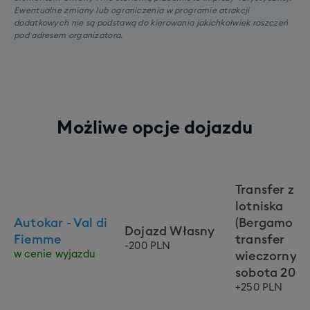
Ewentualne zmiany lub ograniczenia w programie atrakcji
dodatkowych nie są podstawą do kierowania jakichkolwiek roszczeń
pod adresem organizatora.
Możliwe opcje dojazdu
Transfer z
lotniska
Autokar - Val di
(Bergamo -
Dojazd Własny
Fiemme
transfer
-200 PLN
w cenie wyjazdu
wieczorny:
sobota 20:3
+250 PLN