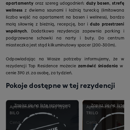
21% tras trudnych
– dla zaawansowanych i
również na niższych wysokościach.
apartamenty
oraz szereg udogodnień:
duży basen
,
strefę
poszukiwaczy adrenaliny.
Różnorodność regionu sprawia, że odpowiednie trasy
wellness
z dwiema saunami i łaźnią turecką (limitowana
znajdą tu zarówno osoby początkujące, jak i
liczba wejść na apartament na basen i wellness), bardzo
* w tej cenie jednodniowe rozszerzenie karnetu +
średniozaawansowani oraz doświadczeni narciarze.
małą siłownię z bieżnią, recepcję, bar i
dużo przestrzeni
transport w obie strony autokarem do Daolasy
Całość uzupełniają rozległe widoki na otaczające
wspólnych
. Dodatkowo rezydencja zapewnia parking i
(najlepsza baza wypadowa na rejon);
alpejskie szczyty.
podgrzewane schowki na narty i buty. Do centrum
** w tym dniu karnet NIE jest aktywny na stokach
miasteczka jest stąd kilkuminutowy spacer (200-300m).
Tonale
Odpowiadając na Wasze potrzeby informujemy, że w
rezydencji Top Residence możecie
zamówić śniadania
w
cenie 390 zł. za osobę, za tydzień.
Pokoje dostępne w tej rezydencji
Apartament 5-osobowy typu
Apartament 7-osobo
BILO
TRILO
Cena
Cena