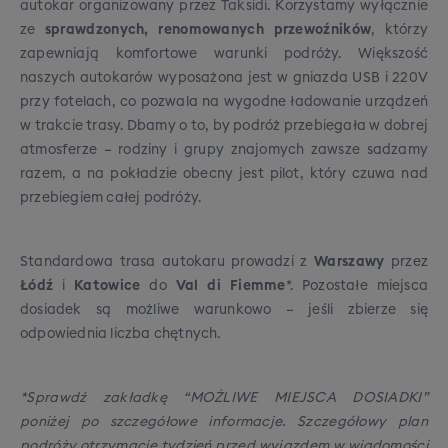
autokar organizowany przez Taksidi. Korzystamy wyłącznie
ze
sprawdzonych, renomowanych przewoźników
, którzy
zapewniają komfortowe warunki podróży. Większość
naszych autokarów wyposażona jest w gniazda USB i 220V
przy fotelach, co pozwala na wygodne ładowanie urządzeń
w trakcie trasy. Dbamy o to, by podróż przebiegała w dobrej
atmosferze – rodziny i grupy znajomych zawsze sadzamy
razem, a na pokładzie obecny jest pilot, który czuwa nad
przebiegiem całej podróży.
Standardowa trasa autokaru prowadzi z
Warszawy
przez
Łódź
i
Katowice
do
Val di Fiemme
*. Pozostałe miejsca
dosiadek są możliwe warunkowo – jeśli zbierze się
odpowiednia liczba chętnych.
*Sprawdź zakładkę “MOŻLIWE MIEJSCA DOSIADKI”
poniżej po szczegółowe informacje. Szczegółowy plan
podróży otrzymacie tydzień przed wyjazdem w wiadomości