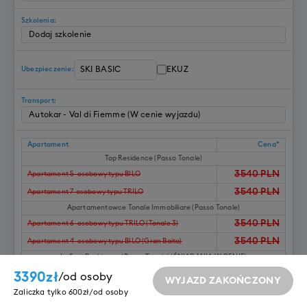
Szkolenia:
EKUZ
Ubezpieczenie:
Transport:
Apartament
Cena*
Top Residence (Passo Tonale)
3540
PLN
Apartament 5-osobowy typu BILO
3540
PLN
Apartament 7-osobowy typu TRILO
Apartamentowce Tonale Immobiliare (Passo Tonale)
3540
PLN
Apartament 6-osobowy typu TRILO (Tonale 3)
3540
PLN
Apartament 4-osobowy typu BILO (Gran Baita)
Le Sort Residence (Passo Tonale) (ŚNIADANIA W CENIE)
4440
PLN
Apartament 4-osobowy typu BILO
3390
zł
/
od osoby
WYJAZD ZAKOŃCZONY
4340
PLN
Apartament 6-osobowy typu TRILO
Zaliczka tylko 600zł/od osoby
*cena poglądowa - może ulec zmianie podczas rezerwacji przy wyborze