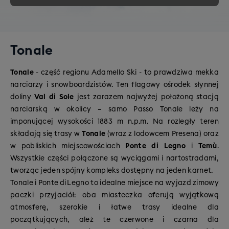
Tonale
Tonale
- część regionu Adamello Ski - to prawdziwa mekka
narciarzy i snowboardzistów. Ten flagowy ośrodek słynnej
doliny
Val di Sole
jest zarazem najwyżej położoną stacją
narciarską w okolicy – samo Passo Tonale leży na
imponującej wysokości 1883 m n.p.m. Na rozległy teren
składają się trasy w
Tonale
(wraz z lodowcem Presena) oraz
w pobliskich miejscowościach
Ponte di Legno
i
Temù
.
Wszystkie części połączone są wyciągami i nartostradami,
tworząc jeden spójny kompleks dostępny na jeden karnet.
Tonale i Ponte di Legno to idealne miejsce na wyjazd zimowy
paczki przyjaciół: oba miasteczka oferują wyjątkową
atmosferę, szerokie i łatwe trasy idealne dla
początkujących, ależ te czerwone i czarna dla