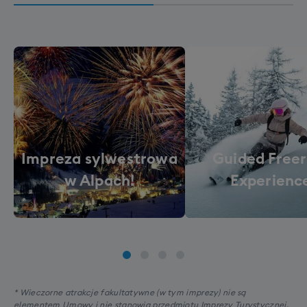
Impreza sylwestrowa
Guided Freer
w Alpach!
Experienc
* Wieczorne atrakcje fakultatywne (w tym imprezy) nie są
elementem Umowy i nie stanowią przedmiotu Imprezy Turystycznej.