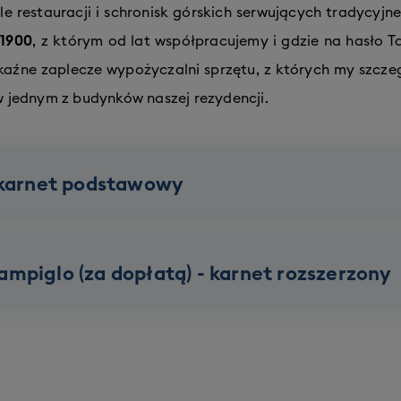
le restauracji i schronisk górskich serwujących tradycyjne 
 1900
, z którym od lat współpracujemy i gdzie na hasło Ta
okaźne zaplecze wypożyczalni sprzętu, z których my szcz
jednym z budynków naszej rezydencji.
- karnet podstawowy
Marilleva & Folgarida
mpiglo (za dopłatą) - karnet rozszerzony
70 km tras
7 gondoli
Pinzolo & Madonna di Campiglo (za dopłat
4 orczki
2 snowparki
165 km tras
16 gondoli