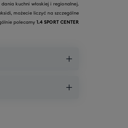
dania kuchni włoskiej i regionalnej.
ksidi, możecie liczyć na szczególne
ególnie polecamy
1.4 SPORT CENTER
15 krzesełek
ą)
33 krzesełka