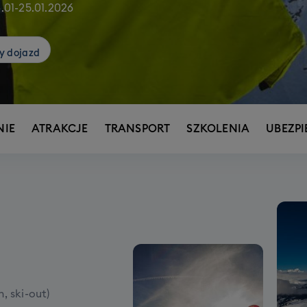
6.01
-
25.01.2026
y dojazd
IE
ATRAKCJE
TRANSPORT
SZKOLENIA
UBEZPI
, ski-out)