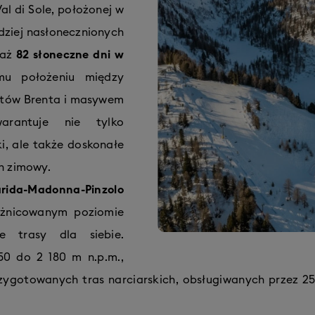
Val di Sole, położonej w
rdziej nasłonecznionych
 aż
82 słoneczne dni w
u położeniu między
itów Brenta i masywem
warantuje nie tylko
i, ale także doskonałe
on zimowy.
rida-Madonna-Pinzolo
żnicowanym poziomie
ie trasy dla siebie.
50 do 2 180 m n.p.m.,
zygotowanych tras narciarskich, obsługiwanych przez 