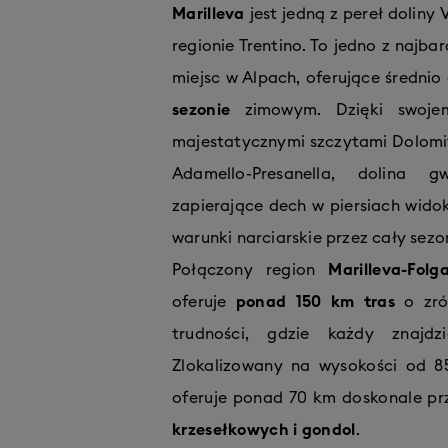
Marilleva
jest jedną z pereł doliny 
regionie Trentino. To jedno z najba
miejsc w Alpach, oferujące średnio
sezonie
zimowym. Dzięki swojem
majestatycznymi szczytami Dolom
Adamello-Presanella, dolina g
zapierające dech w piersiach widok
warunki narciarskie przez cały sez
Połączony region
Marilleva-Folga
oferuje
ponad 150 km tras
o zró
trudności, gdzie każdy znajdz
Zlokalizowany na wysokości od 8
oferuje ponad 70 km doskonale pr
krzesełkowych i gondol
.