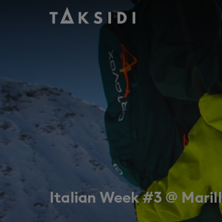
Wyjazd do Włoch na narty i snowboard do Marillevy, stycz
Italian Week #3 @ Maril