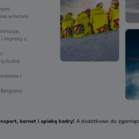
nymi
ia w hotelu
nimacje,
 i imprezy z
ci
zą liczbą
Madonne i
 w Bergamo
nsport, karnet i opiekę kadry!
A dodatkowo do zgarnięc