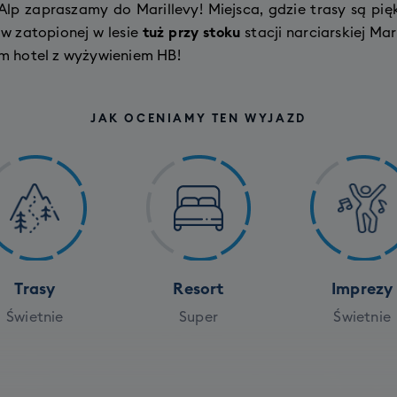
lp zapraszamy do Marillevy! Miejsca, gdzie trasy są pię
w zatopionej w lesie
tuż przy stoku
stacji narciarskiej Ma
ym hotel z wyżywieniem HB!
JAK OCENIAMY TEN WYJAZD
Trasy
Resort
Imprezy
Świetnie
Super
Świetnie