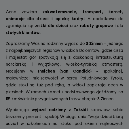
Cena zawiera
zakwaterowanie, transport, karnet,
animacje dla dzieci i opiekę kadry!
A dodatkowo do
zgarnięcia są:
zniżki dla dzieci
oraz
rabaty grupowe
i dla
stałych klientów!
Zapraszamy Was na rodzinny wyjazd do
3 Zinnen
– jednego
z najpiękniejszych regionów włoskich Dolomitów, gdzie cisza
i majestat gór spotykają się z doskonałą infrastrukturą
narciarską i wyjątkową, włosko-tyrolską atmosferą.
Nocujemy w
Innichen (San Candido)
– spokojnej,
malowniczej miejscowości w sercu Południowego Tyrolu,
gdzie stoki są tuż pod ręką, a widoki zapierają dech w
piersiach. W ramach karnetu podstawowego zjeżdżamy na
115 km świetnie przygotowanych tras w obrębie 3 Zinnen.
Wybierając
wyjazd rodzinny z Taksidi
sprawiasz sobie
bezcenny prezent - spokój. W ciągu dnia Twoje dzieci biorą
udział w szkoleniach na stoku pod okiem najlepszych