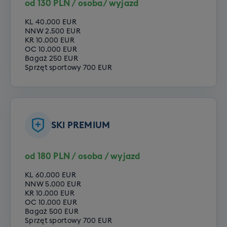
od 130 PLN / osoba/ wyjazd
Poziom podstawowy
KL 40.000 EUR
Poziom zaawansowany
NNW 2.500 EUR
KR 10.000 EUR
Przedszkole snowboardowe dla dzieci -
OC 10.000 EUR
całodniowe
Bagaż 250 EUR
Sprzęt sportowy 700 EUR
Koszt przedszkola snowboardowego – 1990 zł
za 6 dni szkoleń
Całkowity czas trwania opieki w ramach
SKI PREMIUM
przedszkola to
5,5h przez 6 dni wyjazdowych
.
Startujemy codziennie o 9:30, a kończymy o 15.
Każdego dnia na dzieci czekają dwa bloki:
blok
od 180 PLN / osoba / wyjazd
snowboardowy
- 2.5h nauki jazdy z instruktorem i
Szkółka snowboardowa dla dzieci -
KL 60.000 EUR
blok animacji
- 2,5h animacji ruchowych na śniegu
NNW 5.000 EUR
całodniowa
z animatorem. Pomiędzy blokami jest przerwa
KR 10.000 EUR
lunchowa, na którą prosimy by Dzieci miały ze
OC 10.000 EUR
Koszt szkółki snowboardowej – 1790 zł za cały
Bagaż 500 EUR
sobą minimum 15eur na posiłek. W czasie przerwy
dzień zajęć (w cenę wliczona opieka i szkolenie)
Sprzęt sportowy 700 EUR
dzieci pozostają pod naszą opieką, a Rodzice nie