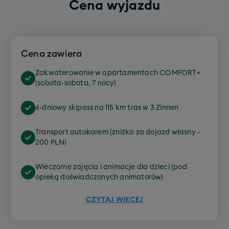
Cena wyjazdu
przeprowadzą ewentualne roszady w składzie
grup, by lepiej dopasować poziomem dzieci. Przy
układaniu grup szkoleniowych kierujemy się
przede wszystkim umiejętnościami i wiekiem
Cena zawiera
dzieci.
Zakwaterowanie w apartamentach COMFORT+
Opcje do wyboru:
(sobota-sobota, 7 nocy)
poziom start
6-dniowy skipass na 115 km tras w 3 Zinnen
poziom zaawansowany
Transport autokarem (zniżka za dojazd własny -
200 PLN)
Szkółka snowboardowa dla dzieci -
Wieczorne zajęcia i animacje dla dzieci (pod
półdniowa
opieką doświadczonych animatorów)
Koszt szkółki snowboardowej – 1290 zł za
CZYTAJ WIĘCEJ
pół dnia zajęć (w cenę wliczona opieka i
szkolenie)