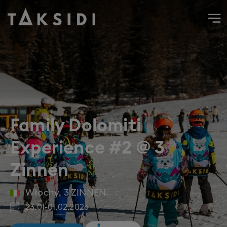
Wyjazd do Włoch na narty i snowboard do 3 Zinnen, stycze
Family Dolomiti
Experience #2 @ 3
Zinnen
Włochy
,
3 ZINNEN
23.01
-
01.02.2026