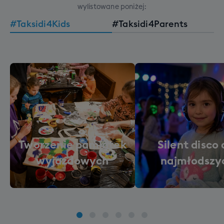
wylistowane poniżej:
#Taksidi4Kids
#Taksidi4Parents
Tworzenie pamiątek
Silent disco 
wyjazdowych
najmłodszy