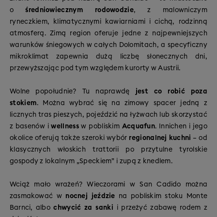
o
średniowiecznym rodowodzie
, z malowniczym
ryneczkiem, klimatycznymi kawiarniami i cichą, rodzinną
atmosferą. Zimą region oferuje jedne z najpewniejszych
warunków śniegowych w całych Dolomitach, a specyficzny
mikroklimat zapewnia dużą liczbę słonecznych dni,
przewyższając pod tym względem kurorty w Austrii.
Wolne popołudnie? Tu naprawdę
jest co robić poza
stokiem
. Można wybrać się na zimowy spacer jedną z
licznych tras pieszych, pojeździć na łyżwach lub skorzystać
z basenów i
wellness
w pobliskim
Acquafun
. Innichen i jego
okolice oferują także szeroki wybór
regionalnej kuchni
– od
klasycznych włoskich trattorii po przytulne tyrolskie
gospody z lokalnym „Speckiem” i zupą z knedlem.
Wciąż mało wrażeń? Wieczorami w San Cadido można
zasmakować w
nocnej jeździe
na pobliskim stoku Monte
Barnci, albo
chwycić za sanki
i przeżyć zabawę rodem z