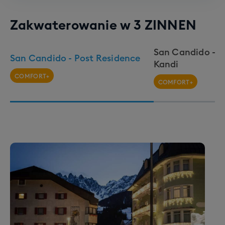
Zakwaterowanie w
3 ZINNEN
San Candido - 
San Candido - Post Residence
Kandi
COMFORT+
COMFORT+
3 Zinnen
115 km tras
6 krzesełek
11 orczyków
1 snowpark
6 gondolek
nocna jazda
Region 3 Zinnen to łącznie 115 km tras narciarskich,
dostępnych w ramach karnetu Dolomiti Superski –