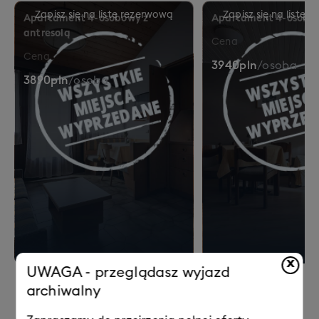
8% tras trudnych – dla poszukiwaczy
Apartament 4-osobowy z
Apartament 4-osobo
adrenaliny i mocniejszych wrażeń.
antresolą
Cena
Cena
3940
pln
/
osoba
3890
pln
/
osoba
x
UWAGA - przeglądasz wyjazd
archiwalny