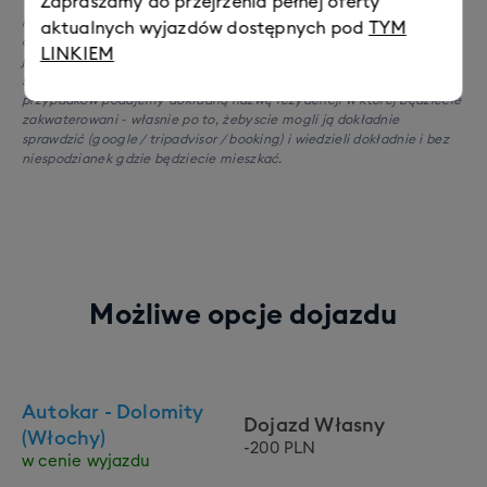
Zapraszamy do przejrzenia pełnej oferty
* Zastrzegamy, że zarówno zdjęcia jak i opisy apartamentów na
naszej stronie są poglądowe, poszczególne apartamenty w ramach
aktualnych wyjazdów dostępnych pod
TYM
danej rezydencji mogą się między sobą delikatnie różnić (zarówno
LINKIEM
jeśli chodzi o układ, jak i np umeblowanie), a nasz opis i zdjęcia nie
stanowią przedmiotu oferty! Zwróćcie uwagę, że w większości
przypadków podajemy dokładną nazwę rezydencji w której będziecie
zakwaterowani - własnie po to, żebyscie mogli ją dokładnie
sprawdzić (google / tripadvisor / booking) i wiedzieli dokładnie i bez
niespodzianek gdzie będziecie mieszkać.
Możliwe opcje dojazdu
Autokar - Dolomity
Dojazd Własny
(Włochy)
-200 PLN
w cenie wyjazdu