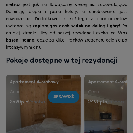
metraż jest jak na Szwajcarię więcej niż zadowalający.
Dominują ciepłe i jasne kolory, a umeblowanie jest
nowoczesne. Dodatkowo, z każdego z apartamentów
roztacza się
zapierający dech widok na dolinę i góry!
Po
drugiej stronie ulicy od naszej rezydencji czeka na Was
basen i sauna
, gdzie za kilka Franków zregenerujecie się po
intensywnym dniu.
Pokoje dostępne w tej rezydencji
Apartament 4-osobowy
Apartament 6-osobo
Cena
Cena
SPRAWDŹ
2590
pln
/
osoba
2490
pln
/
osoba