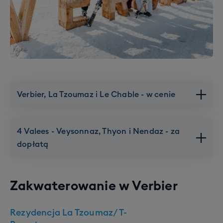
Verbier, La Tzoumaz i Le Chable - w cenie
4 Valees - Veysonnaz, Thyon i Nendaz - za
dopłatą
Zakwaterowanie w
Verbier
Rezydencja La Tzoumaz/ T-
Verbier, La Tzoumaz i Le Chable