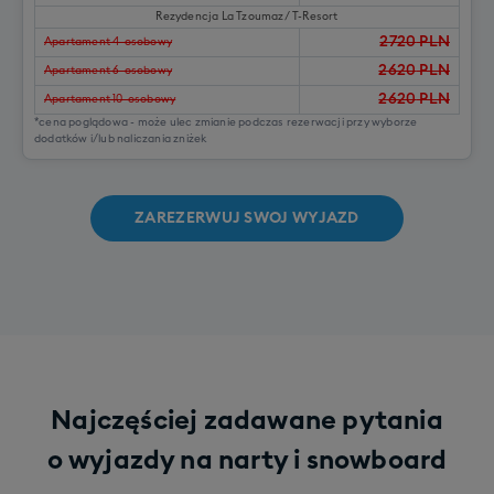
Rezydencja La Tzoumaz/ T-Resort
2720
PLN
Apartament 4-osobowy
2620
PLN
Apartament 6-osobowy
2620
PLN
Apartament 10-osobowy
*cena poglądowa - może ulec zmianie podczas rezerwacji przy wyborze
dodatków i/lub naliczania zniżek
ZAREZERWUJ SWOJ WYJAZD
Najczęściej zadawane pytania
o wyjazdy na narty i snowboard