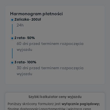
Szkolenie SNB grupowe (dorośli)
Rozszerzenie bagażu głównego (opcja XXL)
+790 PLN
+ 100 PLN
Harmonogram płatności
Transport 1 sztuki bagażu (dla osób z dojazdem
Zaliczka
- 200zł
własnym)
24h
+ 300 PLN
Transport kompletu sprzętu z butami (dla osób z
2 rata
- 50%
dojazdem własnym)
60 dni przed terminem rozpoczęcia
+ 200 PLN
wyjazdu
3 rata
- 100%
30 dni przed terminem rozpoczęcia
wyjazdu
Szybki kalkulator ceny wyjazdu
Poniższy skrócony formularz jest
wyłącznie poglądowy;
finalne dostępności apartamentów i wiążąca cena