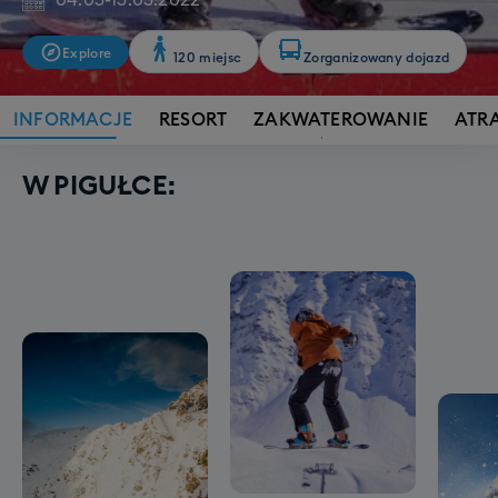
04.03
-
13.03.2022
Explore
120 miejsc
Zorganizowany dojazd
INFORMACJE
RESORT
ZAKWATEROWANIE
ATR
W PIGUŁCE: