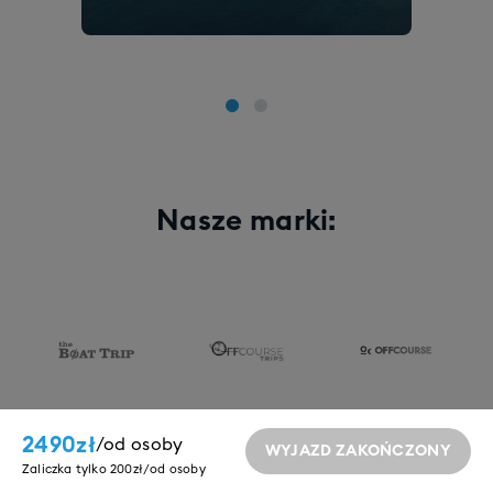
Nasze marki:
2490
zł
Partnerzy:
/
od osoby
WYJAZD ZAKOŃCZONY
Zaliczka tylko 200zł/od osoby