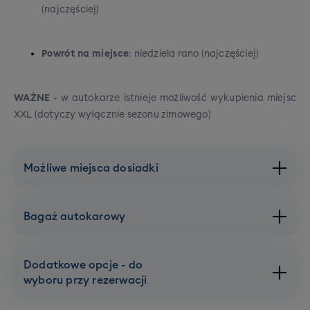
(najczęściej)
Powrót na miejsce
: niedziela rano (najczęściej)
WAŻNE
- w autokarze istnieje możliwość wykupienia miejsc
XXL (dotyczy wyłącznie sezonu zimowego)
Możliwe miejsca dosiadki
Warszawa
Bagaż autokarowy
Brak dopłat,
Dojazd
gwarantowany
Łódź
Dodatkowe opcje - do
wyboru przy rezerwacji
Brak dopłat,
Dojazd
Bagaż podręczny
gwarantowany
1 sztuka