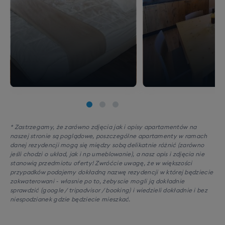
* Zastrzegamy, że zarówno zdjęcia jak i opisy apartamentów na
naszej stronie są poglądowe, poszczególne apartamenty w ramach
danej rezydencji mogą się między sobą delikatnie różnić (zarówno
jeśli chodzi o układ, jak i np umeblowanie), a nasz opis i zdjęcia nie
stanowią przedmiotu oferty! Zwróćcie uwagę, że w większości
przypadków podajemy dokładną nazwę rezydencji w której będziecie
zakwaterowani - własnie po to, żebyscie mogli ją dokładnie
sprawdzić (google / tripadvisor / booking) i wiedzieli dokładnie i bez
niespodzianek gdzie będziecie mieszkać.