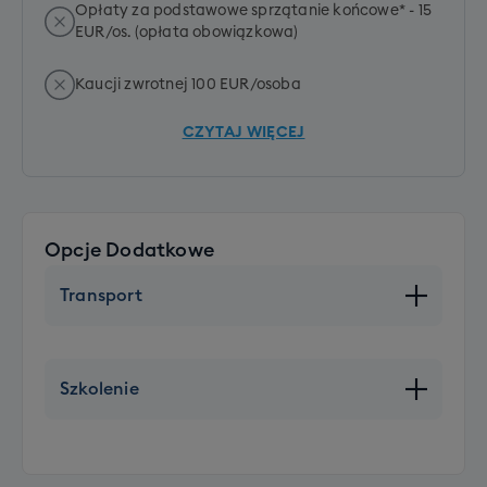
Opłaty za podstawowe sprzątanie końcowe* - 15
EUR/os. (opłata obowiązkowa)
Kaucji zwrotnej 100 EUR/osoba
CZYTAJ WIĘCEJ
Opcje Dodatkowe
Transport
Miejsce XXL
+ 250 PLN
Szkolenie
Wolne miejsce w autokarze
+ 450 PLN
Szkolenie SKI grupowe (dorośli)
Dodatkowy komplet sprzętu z butami
+790 PLN
+ 200 PLN