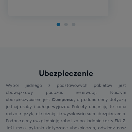
Cena grupowego szkolenia narciarskiego to 790
zł
Cena grupowego szkolenia narciarskiego to 790 zł.
Rezerwując wyjazd zadeklaruj jeden z poniższych
poziomów Twojego zaawansowania:
Opcje do wyboru:
Poziom zero
Ubezpieczenie
Poziom początkujący
Poziom średniozaawansowany
Wybór jednego z podstawowych pakietów jest
Poziom zaawansowany
obowiązkowy podczas rezerwacji. Naszym
ubezpieczycielem jest
Compensa
, a podane ceny dotyczą
jednej osoby i całego wyjazdu. Pakiety obejmują te same
rodzaje ryzyk, ale różnią się wysokością sum ubezpieczenia.
Podane ceny uwzględniają rabat za posiadanie karty EKUZ.
Jeśli masz pytania dotyczące ubezpieczeń, odwiedź
nasz