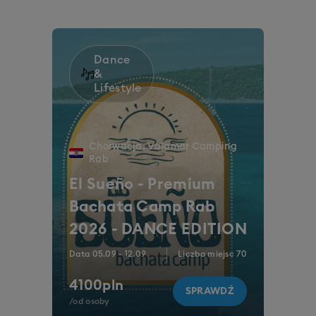
Dance
&
Lifestyle
Chorwacja
,
Valamar Camping
Rab
El Sueño - Premium
Bachata Camp Rab
2026 - DANCE EDITION
Data
05.09
-
12.09
Liczba miejsc
70
4100
pln
SPRAWDŹ
/od osoby