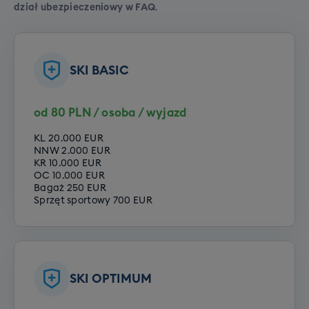
dział ubezpieczeniowy w FAQ
.
SKI BASIC
Szkolenie SNB grupowe (dorośli)
od 80 PLN / osoba / wyjazd
Cena grupowego szkolenia snowboardowego to
790 zł.
KL 20.000 EUR
NNW 2.000 EUR
KR 10.000 EUR
Cena grupowego szkolenia
OC 10.000 EUR
Bagaż 250 EUR
snowboardowego to 790 zł. Rezerwując
Sprzęt sportowy 700 EUR
wyjazd zadeklaruj jeden z poniższych
poziomów Twojego zaawansowania:
Opcje do wyboru:
SKI OPTIMUM
Poziom zero
Poziom początkujący