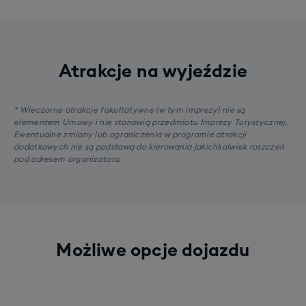
Atrakcje na wyjeździe
* Wieczorne atrakcje fakultatywne (w tym imprezy) nie są
elementem Umowy i nie stanowią przedmiotu Imprezy Turystycznej.
Ewentualne zmiany lub ograniczenia w programie atrakcji
dodatkowych nie są podstawą do kierowania jakichkolwiek roszczeń
pod adresem organizatora.
Możliwe opcje dojazdu