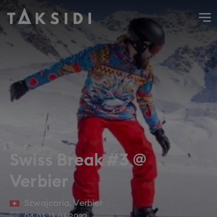
Wyjazd do Szwajcarii na narty i snowboard do Verbier | Ta
Swiss Break #3 @
Verbier
Szwajcaria
,
Verbier