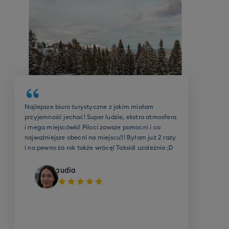
*UWAGA - jeśli nie zgłosi się wystarczająca
liczba osób do uruchomienia grupy na Twoim
poziomie, poinformujemy Cię o tym przed
wyjazdem. Będziesz wtedy mógł(-a)
dołaczyć do grupy o najbliższym poziomie,
zamienić swoje szkolenie grupowe na 3 godziny
szkolenia indywidualnego, lub zrezygnować ze
szkolenia.
Biuro oraz cała ekipa Taksidi robią MEGA robotę!
Szybki kontakt, dobre ceny, mega miejscówki i
wspaniali ludzie! Byłem z nimi już na paru
wyjazdach zimowych oraz letnich, w tym podczas
wybuchu pandemii i wiem jedno - nie zamieniłbym
biura na żadne inne!
Kamil
Szkolenie SKI grupowe (dorośli)