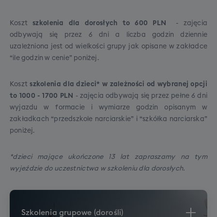
Transport antenkowy:
Jeśli chętnych będzie
Dopłata 150 PLN,
min.
mniej, dojazd do głównego miejsca zbiórki
20 osób
Koszt
szkolenia dla dorosłych to 600 PLN
- zajęcia
zorganizujemy transportem alternatywnym
odbywają się przez 6 dni a liczba godzin dziennie
Toruń/Bydgoszcz
(najczęściej autokar antenkowy, ale czasami też
uzależniona jest od wielkości grupy jak opisane w zakładce
Dopłata 150 PLN,
min.
PKP / FlixBus).
“ile godzin w cenie” poniżej.
20 osób
Gwarancja połączenia:
W razie opóźnienia
transportu dojazdowego, nasz główny autokar
Trójmiasto
Koszt
szkolenia dla dzieci* w zależności od wybranej opcji
bezwzględnie poczeka na Ciebie w punkcie
Dopłata 200 PLN,
min.
W trosce o bezpieczeństwo i komfort Waszej
to 1000 - 1700 PLN
- zajęcia odbywają się przez pełne 6 dni
+
250
PLN
20 osób
przesiadkowym, co nie jest gwarantowane przy
podróży obowiązujące limity bagażu będą
wyjazdu w formacie i wymiarze godzin opisanym w
Miejsce XXL to gwarancja minimum 90cm
dojeździe na własną rękę.
skrupulatnie sprawdzane. Piloci mają prawo do
zakładkach “przedszkole narciarskie” i “szkółka narciarska”
Wrocław
odległości pomiędzy oparciami siedzeń,
nie przyjęcia na pokład nadbagażu tj.: torby,
poniżej.
Dopłata 150 PLN,
min.
jeśli nie będziemy w stanie spełnić tego
która przekracza dopuszczalny wymiar wagowy
20 osób
warunku, zastrzegamy możliwość
lub wymiarowy albo jest walizką utwardzoną ze
*dzieci mające ukończone 13 lat zapraszamy na tym
wszystkich stron (skorupa), czy też pokrowca
zamiany tej opcji na dodatkowe wolne
wyjeździe do uczestnictwa w szkoleniu dla dorosłych.
narciarskiego, w którym znajduje się coś oprócz
miejsce koło siebie (w tej samej cenie)
sprzętu sportowego.
Szkolenia grupowe (dorośli)