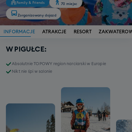
Family & Friends
70 miejsc
Zorganizowany dojazd
INFORMACJE
ATRAKCJE
RESORT
ZAKWATEROW
W PIGUŁCE:
Absolutnie TOPOWY region narciarski w Europie
Nikt nie śpi w salonie