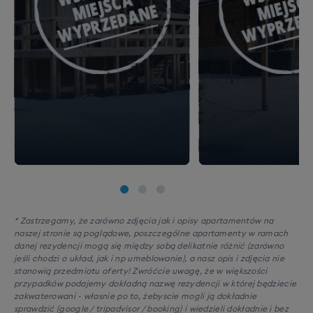
skipassu
Top Ski
i urozmaicić swój narciarski tydzień.
Listę ośrodków do których ruszymy w trakcie wyjazdu
ustalimy już na miejscu, względem warunków
pogodowych.
*Wycieczki
bez dodatkowej opłaty za transport
autokarem i wydanie karnetu. Zastrzegamy
możliwość odwołania wyjazdu autokaru na ski safari z
powodu nieuzbierania co najmniej 15-osobowej grupy.
* Zastrzegamy, że zarówno zdjęcia jak i opisy apartamentów na
naszej stronie są poglądowe, poszczególne apartamenty w ramach
danej rezydencji mogą się między sobą delikatnie różnić (zarówno
jeśli chodzi o układ, jak i np umeblowanie), a nasz opis i zdjęcia nie
stanowią przedmiotu oferty! Zwróćcie uwagę, że w większości
przypadków podajemy dokładną nazwę rezydencji w której będziecie
zakwaterowani - własnie po to, żebyscie mogli ją dokładnie
sprawdzić (google / tripadvisor / booking) i wiedzieli dokładnie i bez