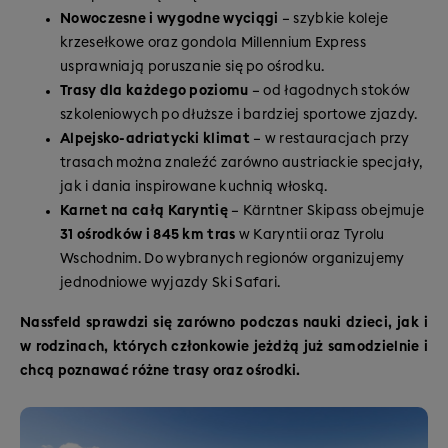
Nowoczesne i wygodne wyciągi
– szybkie koleje
krzesełkowe oraz gondola Millennium Express
usprawniają poruszanie się po ośrodku.
Trasy dla każdego poziomu
– od łagodnych stoków
szkoleniowych po dłuższe i bardziej sportowe zjazdy.
Alpejsko-adriatycki klimat
– w restauracjach przy
trasach można znaleźć zarówno austriackie specjały,
jak i dania inspirowane kuchnią włoską.
Karnet na całą Karyntię
– Kärntner Skipass obejmuje
31 ośrodków i 845 km tras
w Karyntii oraz Tyrolu
Wschodnim. Do wybranych regionów organizujemy
jednodniowe wyjazdy Ski Safari.
Nassfeld sprawdzi się zarówno podczas nauki dzieci, jak i
w rodzinach, których członkowie jeżdżą już samodzielnie i
chcą poznawać różne trasy oraz ośrodki.