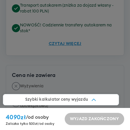
Transport autokarem (zniżka za dojazd własny -
rabat 100 PLN)
NOWOŚĆ! Codziennie transfery autokarem na
stok*
CZYTAJ WIĘCEJ
Cena nie zawiera
Wyżywienia
Szybki kalkulator ceny wyjazdu
Taksy klimatycznej 20 EUR/osoba (opłata
obowiązkowa)
4090
zł
/
od osoby
WYJAZD ZAKOŃCZONY
Opłaty "Starter Pack" - 40 EUR/osoba (pościel i
Zaliczka tylko 500zł/od osoby
sprzątanie końcowe*) (opłata obowiązkowa)