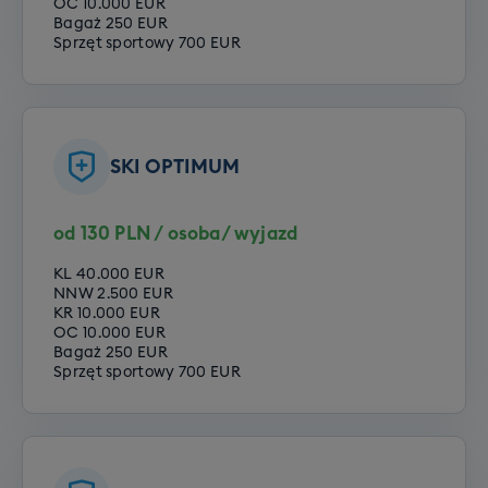
OC 10.000 EUR
przedszkole półdniowe
pod okiem naszego instruktora
2.5h dziennie
Bagaż 250 EUR
Szkolenie narciarskie
Sprzęt sportowy 700 EUR
przez 6 dni wyjazdu. Codziennie po zajęciach
Szkolenie snowboardowe
należy odebrać swoje pociechy od instruktora.
Zajęcia odbywają się w godzinach 9:30 - 12:00 lub
SKI OPTIMUM
12:30 - 15:00
Opcje do wyboru:
od 130 PLN / osoba/ wyjazd
Poziom podstawowy
KL 40.000 EUR
Poziom zaawansowany
NNW 2.500 EUR
KR 10.000 EUR
OC 10.000 EUR
Bagaż 250 EUR
Sprzęt sportowy 700 EUR