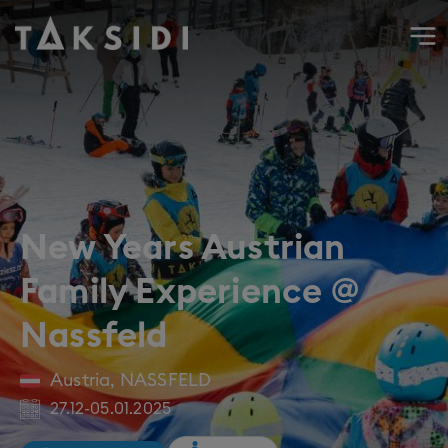
Wyjazd do Austrii na narty i snowboard do Nassfeld, sylwe
New Years Austrian
Family Experience @
Nassfeld
Austria
,
NASSFELD
27.12
-
05.01.2025