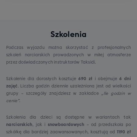
Dodatkowe opcje - do wyboru
Łódź
przy rezerwacji
Brak dopłat,
Dojazd
gwarantowany
Maksymalna waga 5 kg
Jeśli potrzebujesz zwiększyć komfort swojej
Dojazd gwarantowany:
Trójmiasto
Szkolenia
Może to być mały plecak, worek, torebka
podróży lub zwiększyć swój dopuszczalny
Dopłata 150 PLN,
damska czy też torba na laptopa.
Bezpośredni autokar:
bagaż, zapraszamy do skorzystania z jednej z
Uruchamiamy go przy
Podczas wyjazdu można skorzystać z profesjonalnych
Dojazd gwarantowany
zebraniu minimum 25 osób z wybranej
poniższych dodatkowych opcji, możliwych do
Musi zmieścić się pod siedzeniem lub w
szkoleń narciarskich prowadzonych w miłej atmosferze
miejscowości.
dokupienia przy rezerwacji wyjazdu:
schowku nad Tobą.
przez doświadczonych instruktorów Taksidi.
Transport antenkowy:
Jeśli chętnych będzie
mniej, dojazd do głównego miejsca zbiórki
Szkolenie dla dorosłych kosztuje
690 zł
i obejmuje
6 dni
zorganizujemy transportem alternatywnym
zajęć
. Liczba godzin dziennie uzależniona jest od wielkości
(najczęściej autokar antenkowy, ale czasami też
grupy – szczegóły znajdziesz w zakładce
„Ile godzin w
PKP / FlixBus).
cenie”
.
Gwarancja połączenia:
W razie opóźnienia
transportu dojazdowego, nasz główny autokar
Szkolenia dla dzieci są dostępne w wariantach tak
bezwzględnie poczeka na Ciebie w punkcie
W trosce o bezpieczeństwo i komfort Waszej
narciarskich
, jak i
snowboardowych
– od przedszkola po
+
250
PLN
przesiadkowym, co nie jest gwarantowane przy
podróży obowiązujące limity bagażu będą
szkółkę dla bardziej zaawansowanych, kosztują od
1190 zł
Miejsce XXL to gwarancja minimum 90cm