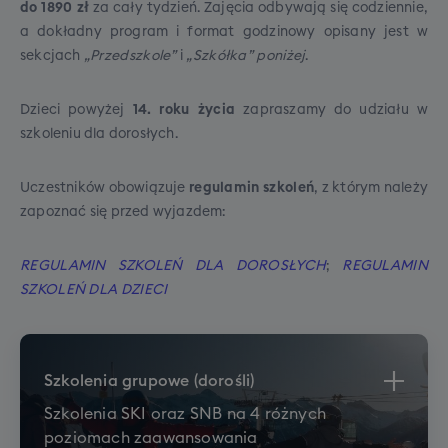
dojeździe na własną rękę.
skrupulatnie sprawdzane. Piloci mają prawo do
do 1890 zł
za cały tydzień. Zajęcia odbywają się codziennie,
odległości pomiędzy oparciami siedzeń,
nie przyjęcia na pokład nadbagażu tj.: torby,
a dokładny program i format godzinowy opisany jest w
jeśli nie będziemy w stanie spełnić tego
która przekracza dopuszczalny wymiar wagowy
sekcjach
„Przedszkole”
i
„Szkółka” poniżej
.
warunku, zastrzegamy możliwość
lub wymiarowy albo jest walizką utwardzoną ze
wszystkich stron (skorupa), czy też pokrowca
zamiany tej opcji na dodatkowe wolne
Dzieci powyżej
14. roku życia
zapraszamy do udziału w
narciarskiego, w którym znajduje się coś oprócz
miejsce koło siebie (w tej samej cenie)
szkoleniu dla dorosłych.
sprzętu sportowego.
Uczestników obowiązuje
regulamin szkoleń
, z którym należy
zapoznać się przed wyjazdem:
REGULAMIN SZKOLEŃ DLA DOROSŁYCH
;
REGULAMIN
SZKOLEŃ DLA DZIECI
* Miejsce XXL to gwarancja minimum
90cm odległości pomiędzy oparciami
siedzeń, jeśli nie będziemy w stanie spełnić
tego warunku, zastrzegamy mozliwość
Szkolenia grupowe (dorośli)
zamiany tej opcji na dodatkowe wolne
Szkolenia SKI oraz SNB na 4 różnych
miejsce koło siebie (w tej samej cenie)
poziomach zaawansowania