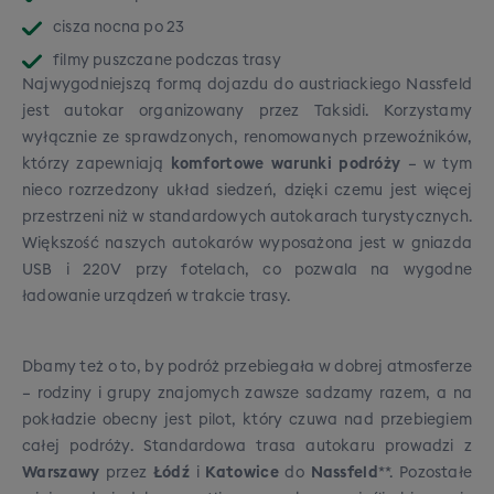
cisza nocna po 23
filmy puszczane podczas trasy
Najwygodniejszą formą dojazdu do austriackiego Nassfeld
jest autokar organizowany przez Taksidi. Korzystamy
wyłącznie ze sprawdzonych, renomowanych przewoźników,
którzy zapewniają
komfortowe warunki podróży
– w tym
nieco rozrzedzony układ siedzeń, dzięki czemu jest więcej
przestrzeni niż w standardowych autokarach turystycznych.
Większość naszych autokarów wyposażona jest w gniazda
USB i 220V przy fotelach, co pozwala na wygodne
ładowanie urządzeń w trakcie trasy.
Dbamy też o to, by podróż przebiegała w dobrej atmosferze
– rodziny i grupy znajomych zawsze sadzamy razem, a na
pokładzie obecny jest pilot, który czuwa nad przebiegiem
całej podróży. Standardowa trasa autokaru prowadzi z
Warszawy
przez
Łódź
i
Katowice
do
Nassfeld
**. Pozostałe