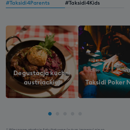
#Taksidi4Parents
#Taksidi4Kids
Degustacja kuchni
austriackiej
Taksidi Poker 
* Wieczorne atrakcje fakultatywne (w tym imprezy) nie są