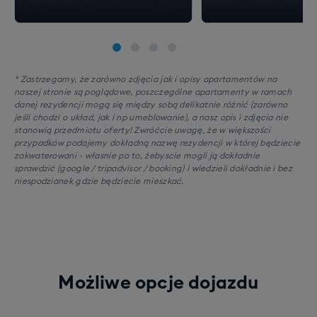
* Zastrzegamy, że zarówno zdjęcia jak i opisy apartamentów na
naszej stronie są poglądowe, poszczególne apartamenty w ramach
danej rezydencji mogą się między sobą delikatnie różnić (zarówno
jeśli chodzi o układ, jak i np umeblowanie), a nasz opis i zdjęcia nie
stanowią przedmiotu oferty! Zwróćcie uwagę, że w większości
przypadków podajemy dokładną nazwę rezydencji w której będziecie
zakwaterowani - własnie po to, żebyscie mogli ją dokładnie
sprawdzić (google / tripadvisor / booking) i wiedzieli dokładnie i bez
niespodzianek gdzie będziecie mieszkać.
Możliwe opcje dojazdu