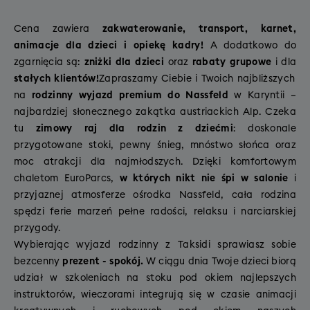
Cena zawiera
zakwaterowanie, transport, karnet,
animacje dla dzieci i opiekę kadry!
A dodatkowo do
zgarnięcia są:
zniżki dla dzieci
oraz
rabaty grupowe
i dla
stałych klientów!
Zapraszamy Ciebie i Twoich najbliższych
na
rodzinny wyjazd premium do Nassfeld
w Karyntii –
najbardziej słonecznego zakątka austriackich Alp. Czeka
tu
zimowy raj dla rodzin z dziećmi
: doskonale
przygotowane stoki, pewny śnieg, mnóstwo słońca oraz
moc atrakcji dla najmłodszych. Dzięki komfortowym
chaletom EuroParcs,
w których nikt nie śpi w salonie
i
przyjaznej atmosferze ośrodka Nassfeld, cała rodzina
spędzi ferie marzeń pełne radości, relaksu i narciarskiej
przygody.
Wybierając wyjazd rodzinny z Taksidi sprawiasz sobie
bezcenny
prezent - spokój.
W ciągu dnia Twoje dzieci biorą
udział w szkoleniach na stoku pod okiem najlepszych
instruktorów, wieczorami integrują się w czasie animacji