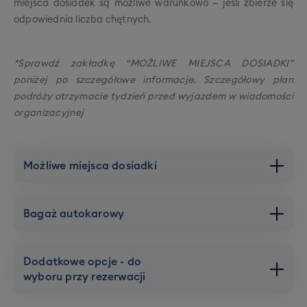
miejsca dosiadek są możliwe warunkowo – jeśli zbierze się
odpowiednia liczba chętnych.
*Sprawdź zakładkę “MOŻLIWE MIEJSCA DOSIADKI”
poniżej po szczegółowe informacje. Szczegółowy plan
podróży otrzymacie tydzień przed wyjazdem w wiadomości
organizacyjnej
Możliwe miejsca dosiadki
Warszawa
Bagaż autokarowy
Brak dopłat,
Dojazd
gwarantowany
Katowice
Dodatkowe opcje - do
wyboru przy rezerwacji
Brak dopłat,
Dojazd
Bagaż podręczny
gwarantowany
1 sztuka