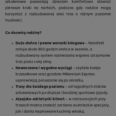
szkoleniowe pozwalają dzieciom komfortowo stawiać
pierwsze kroki na nartach, podczas gdy rodzice mogą
korzystać z rozbudowanej sieci tras o różnym poziomie
trudności.
Co docenią rodziny?
Dużo słońca i pewne warunki śniegowe
– Nassfeld
notuje około 850 godzin słońca w sezonie, a
rozbudowany system naśnieżania wspiera utrzymanie
tras przez całą zimę.
Nowoczesne i wygodne wyciągi
– szybkie koleje
krzesełkowe oraz gondola Millennium Express
usprawniają poruszanie się po ośrodku.
Trasy dla każdego poziomu
– od łagodnych stoków
szkoleniowych po dłuższe i bardziej sportowe zjazdy.
Alpejsko-adriatycki klimat
– w restauracjach przy
trasach można znaleźć zarówno austriackie specjały,
jak i dania inspirowane kuchnią włoską.