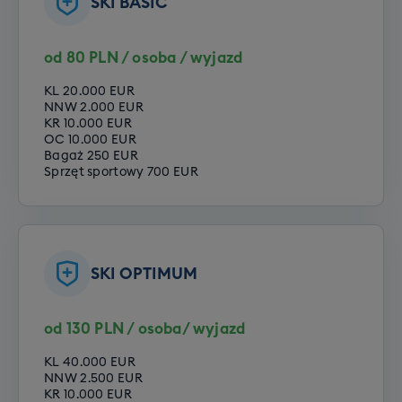
SKI BASIC
zależy od liczby zapisów i mamy prawo odwołania
należy odebrać swoje pociechy od instruktora.
szkolenia indywidualnego lub przeniesienia go do
szkółki lokalnej (w tej samej cenie, ale szkolenie
od 80 PLN / osoba / wyjazd
będzie w języku angielskim) w przypadku
Zajęcia odbywają się w godzinach 9:30 - 12:00 lub
niewystarczającej liczby chętnych.
KL 20.000 EUR
12:30 - 15:00
NNW 2.000 EUR
KR 10.000 EUR
Opcje do wyboru:
Opcje do wyboru:
OC 10.000 EUR
Bagaż 250 EUR
Szkolenie narciarskie
Poziom podstawowy
Sprzęt sportowy 700 EUR
Szkolenie snowboardowe
Poziom zaawansowany
Przedszkole snowboardowe dla dzieci -
całodniowe
Koszt przedszkola snowboardowego – 1990 zł
SKI OPTIMUM
za 6 dni szkoleń
od 130 PLN / osoba/ wyjazd
Całkowity czas trwania opieki w ramach
przedszkola to
5,5h przez 6 dni wyjazdowych
.
KL 40.000 EUR
NNW 2.500 EUR
Startujemy codziennie o 9:30, a kończymy o 15.
KR 10.000 EUR