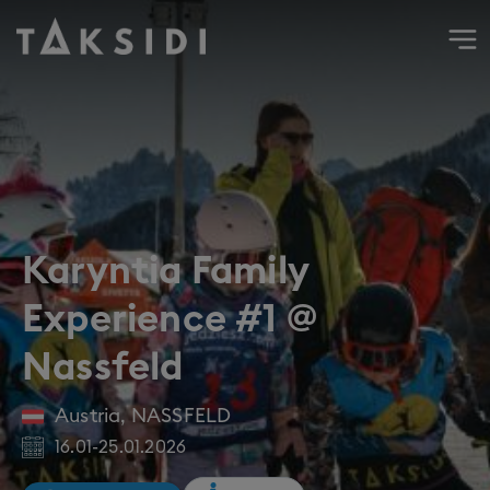
Wyjazd do Austrii na narty i snowboard do Nassfeld, ferie 
Karyntia Family
Experience #1 @
Nassfeld
Austria
,
NASSFELD
16.01
-
25.01.2026