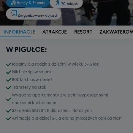
Family & Friends
70 miejsc
Zorganizowany dojazd
INFORMACJE
ATRAKCJE
RESORT
ZAKWATEROW
W PIGUŁCE:
Idealny dla rodzin z dziećmi w wieku 3-15 lat
Nikt nie śpi w salonie
800km tras w cenie!
Transfery na stok
Wygodne apartamenty z w pełni wyposażonymi
aneksami kuchennymi
Szkolenia SKI i SNB dla dzieci i dorosłych
Animacje dla dzieci 3+, a dla najmłodszych opieka niani