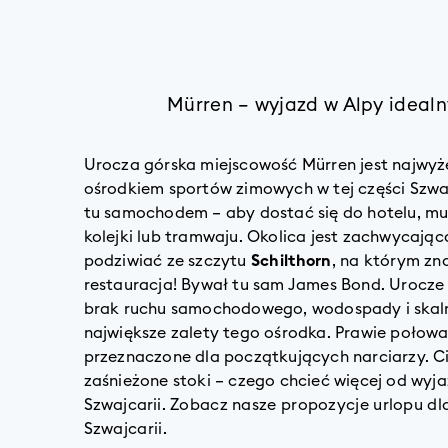
Mürren – wyjazd w Alpy idealn
Urocza górska miejscowość Mürren jest najwy
ośrodkiem sportów zimowych w tej części Szwaj
tu samochodem – aby dostać się do hotelu, mus
kolejki lub tramwaju. Okolica jest zachwycając
podziwiać ze szczytu
Schilthorn
, na którym zn
restauracja! Bywał tu sam James Bond. Urocze
brak ruchu samochodowego, wodospady i skaln
największe zalety tego ośrodka. Prawie połowa
przeznaczone dla początkujących narciarzy. Ci
zaśnieżone stoki – czego chcieć więcej od wyj
Szwajcarii.
Zobacz nasze propozycje urlopu dl
Szwajcarii.