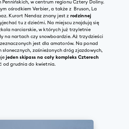
 Pennińskich, w centrum regionu Cztery Doliny.
owym ośrodkiem
Verbier
, a także z Bruson, La
naz
. Kurort Nendaz znany jest z
rodzinnej
yjechać tu z dziećmi. Na miejscu znajdują się
zkola narciarskie, w których już trzyletnie
dy na nartach czy snowboardzie. Aż trzydzieści
przeznaczonych jest dla amatorów. Na ponad
h słonecznych, zaśnieżonych dróg zjazdowych,
aje
jeden skipass na cały kompleks Czterech
ć od grudnia do kwietnia.