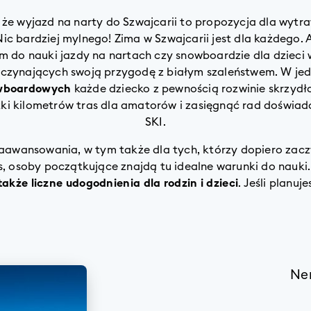
że wyjazd na narty do Szwajcarii to propozycja dla wytra
c bardziej mylnego! Zima w Szwajcarii jest dla każdego. 
 do nauki jazdy na nartach czy snowboardzie dla dzieci
aczynających swoją przygodę z białym szaleństwem. W jed
owboardowych
każde dziecko z pewnością rozwinie skrzydł
ki kilometrów tras dla amatorów i zasięgnąć rad doświad
SKI.
zaawansowania, w tym także dla tych, którzy dopiero zac
s, osoby początkujące znajdą tu idealne warunki do nauki
także liczne udogodnienia dla rodzin i dzieci
. Jeśli planuj
Nen