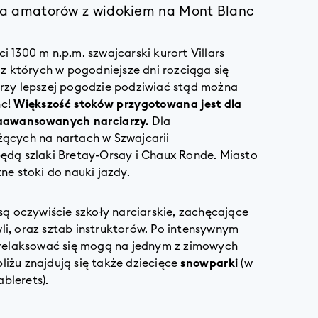
 dla amatorów z widokiem na Mont Blanc
 1300 m n.p.m. szwajcarski kurort Villars
 z których w pogodniejsze dni rozciąga się
rzy lepszej pogodzie podziwiać stąd można
nc!
Większość stoków przygotowana jest dla
zaawansowanych narciarzy.
Dla
ących na nartach w Szwajcarii
ędą szlaki Bretay-Orsay i Chaux Ronde. Miasto
ne stoki do nauki jazdy.
są oczywiście szkoły narciarskie, zachęcające
i, oraz sztab instruktorów. Po intensywnym
zrelaksować się mogą na jednym z zimowych
iżu znajdują się także dziecięce
snowparki
(w
ablerets).