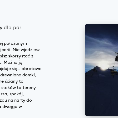
y dla par
żej położonym
carii. Nie wjedziesz
isz skorzystać z
a. Można ją
ajduje się… obrotowa
 drewniane domki,
e ściany to
 stoków to tereny
sza, spokój,
azdu na narty do
a dwojga w