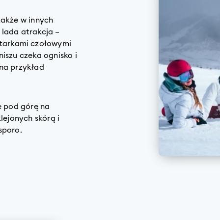
także w innych
 lada atrakcja –
latarkami czołowymi
iszu czeka ognisko i
 na przykład
e pod górę na
lejonych skórą i
sporo.