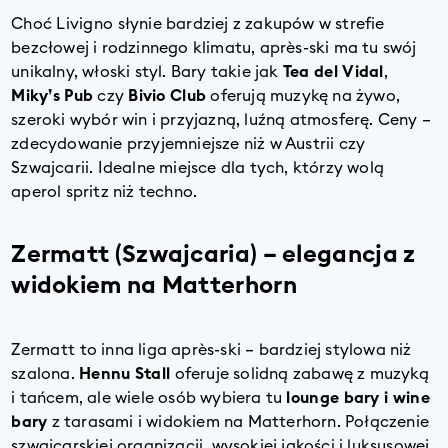
Choć
Livigno
słynie bardziej z zakupów w strefie
bezcłowej i rodzinnego klimatu, après-ski ma tu swój
unikalny, włoski styl. Bary takie jak
Tea del Vidal
,
Miky’s Pub
czy
Bivio Club
oferują muzykę na żywo,
szeroki wybór win i przyjazną, luźną atmosferę. Ceny –
zdecydowanie przyjemniejsze niż w Austrii czy
Szwajcarii. Idealne miejsce dla tych, którzy wolą
aperol spritz niż techno.
Zermatt (Szwajcaria) – elegancja z
widokiem na Matterhorn
Zermatt
to inna liga après-ski – bardziej stylowa niż
szalona.
Hennu Stall
oferuje solidną zabawę z muzyką
i tańcem, ale wiele osób wybiera tu
lounge bary i wine
bary
z tarasami i widokiem na Matterhorn. Połączenie
szwajcarskiej organizacji, wysokiej jakości i luksusowej