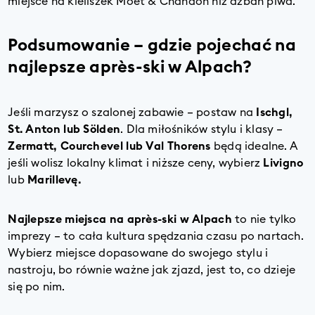
miejsce na kieliszek Moët & Chandon niż dzban piwa.
Podsumowanie – gdzie pojechać na
najlepsze après-ski w Alpach?
Jeśli marzysz o szalonej zabawie – postaw na
Ischgl,
St. Anton lub Sölden
. Dla miłośników stylu i klasy –
Zermatt, Courchevel lub Val Thorens
będą idealne. A
jeśli wolisz lokalny klimat i niższe ceny, wybierz
Livigno
lub
Marillevę.
Najlepsze miejsca na après-ski w Alpach
to nie tylko
imprezy – to cała kultura spędzania czasu po nartach.
Wybierz miejsce dopasowane do swojego stylu i
nastroju, bo równie ważne jak zjazd, jest to, co dzieje
się po nim.